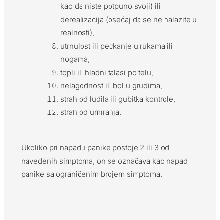
kao da niste potpuno svoji) ili
derealizacija (osećaj da se ne nalazite u
realnosti),
utrnulost ili peckanje u rukama ili
nogama,
topli ili hladni talasi po telu,
nelagodnost ili bol u grudima,
strah od ludila ili gubitka kontrole,
strah od umiranja.
Ukoliko pri napadu panike postoje 2 ili 3 od
navedenih simptoma, on se označava kao napad
panike sa ograničenim brojem simptoma.