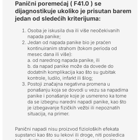
Panični poremećaj ( F41.0 ) se
dijagnostikuje
ukoliko je prisutan barem
jedan od sledećih kriterijuma:
Osoba je iskusila dva ili više neočekivanih
napada panike;
Jedan od napada panike bio je praćen
kontinuiranim strahom (tokom perioda od
mesec dana ili više):
a. od narednog napada panike, ili
b. da napad panike može da dovede do
dodatnih komplikacija kao što su gubitak
kontrole, ludilo, infarkt ili šlog;
Postoji značajna negativna promena u
ponašanju koja se dovodi u vezu sa napadima
panike i ponašanje koje je usmereno ka tome
da se izbegnu naredni napadi panike, kao što
je izbegavanje fizičkih vežbi ili nepoznatih
situacija, na primer.
Panični napadi nisu proizvod fizioloških efekata
supstanci kao što su lekovi ili droge, niti posledica