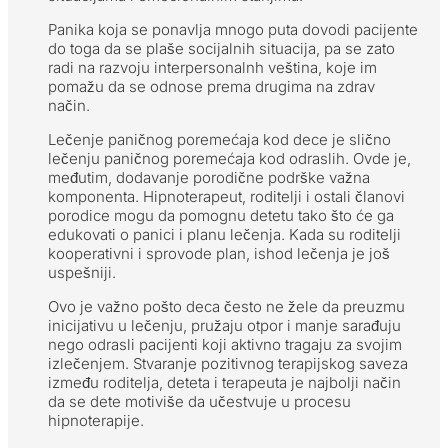
Panika koja se ponavlja mnogo puta dovodi pacijente
do toga da se plaše socijalnih situacija, pa se zato
radi na razvoju interpersonalnh veština, koje im
pomažu da se odnose prema drugima na zdrav
način.
Lečenje paničnog poremećaja kod dece je slično
lečenju paničnog poremećaja kod odraslih. Ovde je,
međutim, dodavanje porodične podrške važna
komponenta. Hipnoterapeut, roditelji i ostali članovi
porodice mogu da pomognu detetu tako što će ga
edukovati o panici i planu lečenja. Kada su roditelji
kooperativni i sprovode plan, ishod lečenja je još
uspešniji.
Ovo je važno pošto deca često ne žele da preuzmu
inicijativu u lečenju, pružaju otpor i manje sarađuju
nego odrasli pacijenti koji aktivno tragaju za svojim
izlečenjem. Stvaranje pozitivnog terapijskog saveza
između roditelja, deteta i terapeuta je najbolji način
da se dete motiviše da učestvuje u procesu
hipnoterapije.