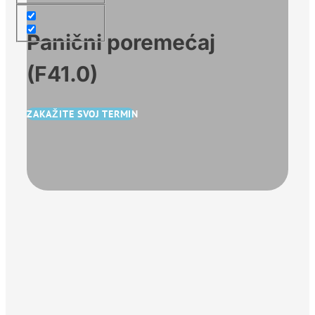
Panični poremećaj
(F41.0)
ZAKAŽITE SVOJ TERMIN