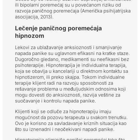
ili bipolarni poremećaj su u povećanom riziku od
razvoja paničnog poremećaja (Američka psihijatrijska
asocijacija, 2013).
Lečenje paničnog poremećaja
hipnozom
Lekovi za ublažavanje anksioznosti i smanjivanje
napada panike su uglavnom efikasni na kratke staze.
Dugoročno gledano, medikamenti su neefikasni bez
psihoterapije. Hipnoterapija je individualna terapija,
koja se obavlja u kancelariji u direktnom kontaktu sa
hipnotizerom, ili preko skajpa. Tokom individualne
terapije klijent radi na razvoju sposobnosti za
rešavanje problema u međuljudskim odnosima koji
mogu dovesti do anksioznosti, razvija veštine za
suočavanje i kontrolu napada panike.
Klijenti koji se odluče za hipnoterapiju imaju
mogućnost da pozovu terapeuta u svakom trenutku.
Ovo je korisno za savladavanje kriznih situacija kao
što su iznenadni i neočekivani napadi panike.
Hipnoterapija eliminiše panični poremećaj tako što