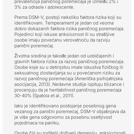
prevalencija paničnog poremećaja je između 2% i
3% za odrasle i adolescente.
Prema DSM-V, postoji nekoliko faktora rizika koji su
identifikovani. Temperament je jedan od veoma
dobro dokazanih faktora rizika paničnog poremećaja.
Pojedinci koji iskuse anksioznost ili su strašljive
osobe imaju povećanu verovatnoću da razviju
panični poremećaj.
Životna sredina je takođe jedan od uobičajenih i
glavnih faktora rizika za razvoj paničnog poremećaja.
Osobe koje su u detinjstvu imale iskustva fizičkog ili
seksualnog zlostavljanja su u povećanom riziku za
razvoj paničnog poremećaja (Američka psihijatrijska
asocijacija, 2013). Nedavne studije ispituju blizance i
procenjuju da je heritabilnost paničnog poremećaja
30-40% (Spatola et al., 2011).
Iako je identifikovano postojanje posebnog gena
vezanog za panični poremećaj, DSM-V objašnjava da
je više gena odgovorno za posebnu osetljivost
pojedinaca na paniku.
Osobe čiji su roditelji doživeli depresiju, anksioznosti