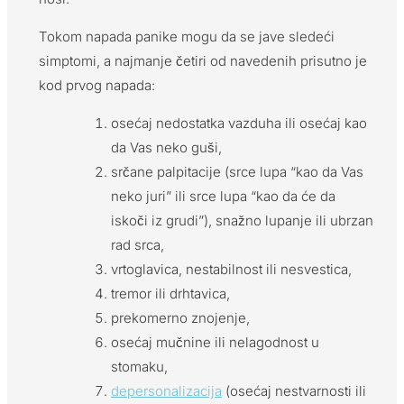
Tokom napada panike mogu da se jave sledeći
simptomi, a najmanje četiri od navedenih prisutno je
kod prvog napada:
osećaj nedostatka vazduha ili osećaj kao
da Vas neko guši,
srčane palpitacije (srce lupa “kao da Vas
neko juri” ili srce lupa “kao da će da
iskoči iz grudi”), snažno lupanje ili ubrzan
rad srca,
vrtoglavica, nestabilnost ili nesvestica,
tremor ili drhtavica,
prekomerno znojenje,
osećaj mučnine ili nelagodnost u
stomaku,
depersonalizacija
(osećaj nestvarnosti ili