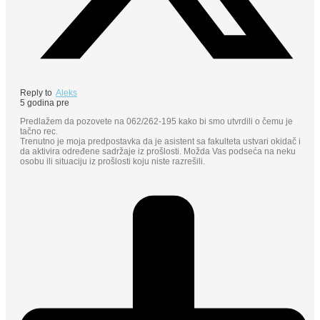
Reply to
Aleks
5 godina pre
Predlažem da pozovete na 062/262-195 kako bi smo utvrdili o čemu je
tačno rec.
Trenutno je moja predpostavka da je asistent sa fakulteta ustvari okidač i
da aktivira određene sadržaje iz prošlosti. Možda Vas podseća na neku
osobu ili situaciju iz prošlosti koju niste razrešili.