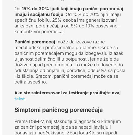
Od
15% do 30% ljudi koji imaju panični poremećaj
imaju i socijalnu fobiju
. Od 10% do 20% njih imaju
specifičnu fobiju, 25% osoba ima generalizovani
anksiozni poremećaj, a od 8% do 10% opsesivno-
kompulzivni poremećaj.
Panični poremećaj
može da izazove razne
međuljudske i profesionalne probleme. Osobe sa
paničnim poremećajem mogu da izbegavaju izlazak
u javnost delimično ili u potpunosti, jer ne žele da
dožive napad pred drugima. To može da dovede do
odustajanja od prijatelja, porodice, odsustva sa posla
i iz škole. Srećom, panični poremećaj može da se
tretira uspešno.
Ako ste zainteresovani za testiranje pročitajte ovaj
tekst
.
Simptomi paničnog poremećaja
Prema DSM-V, najistaknutiji dijagnostički kriterijum
za panični poremećaj je da se napadi javljaju i
ponavljaju neočekivano. Zbog toga što su napadi