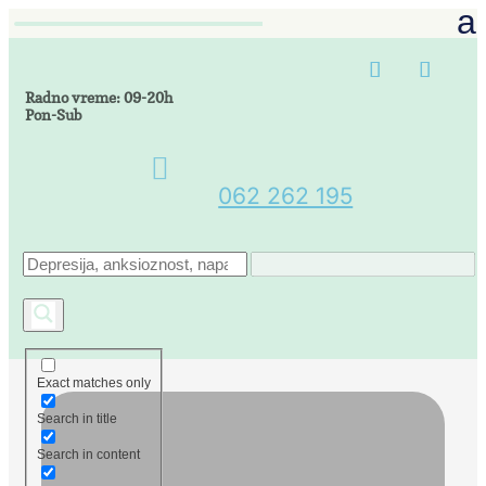
Radno vreme: 09-20h
Pon-Sub

062 262 195
Exact matches only
Search in title
Search in content