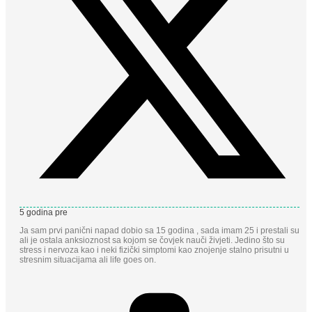
5 godina pre
Ja sam prvi panični napad dobio sa 15 godina , sada imam 25 i prestali su
ali je ostala anksioznost sa kojom se čovjek nauči živjeti. Jedino što su
stress i nervoza kao i neki fizički simptomi kao znojenje stalno prisutni u
stresnim situacijama ali life goes on.