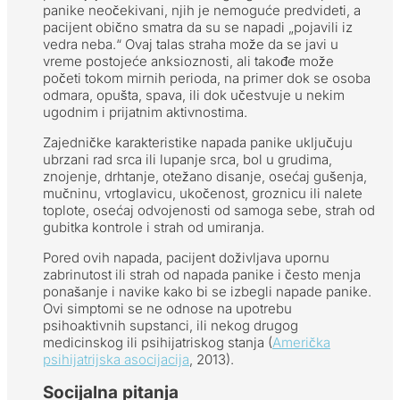
panike neočekivani, njih je nemoguće predvideti, a
pacijent obično smatra da su se napadi „pojavili iz
vedra neba.“ Ovaj talas straha može da se javi u
vreme postojeće anksioznosti, ali takođe može
početi tokom mirnih perioda, na primer dok se osoba
odmara, opušta, spava, ili dok učestvuje u nekim
ugodnim i prijatnim aktivnostima.
Zajedničke karakteristike napada panike uključuju
ubrzani rad srca ili lupanje srca, bol u grudima,
znojenje, drhtanje, otežano disanje, osećaj gušenja,
mučninu, vrtoglavicu, ukočenost, groznicu ili nalete
toplote, osećaj odvojenosti od samoga sebe, strah od
gubitka kontrole i strah od umiranja.
Pored ovih napada, pacijent doživljava upornu
zabrinutost ili strah od napada panike i često menja
ponašanje i navike kako bi se izbegli napade panike.
Ovi simptomi se ne odnose na upotrebu
psihoaktivnih supstanci, ili nekog drugog
medicinskog ili psihijatriskog stanja (
Američka
psihijatrijska asocijacija
, 2013).
Socijalna pitanja