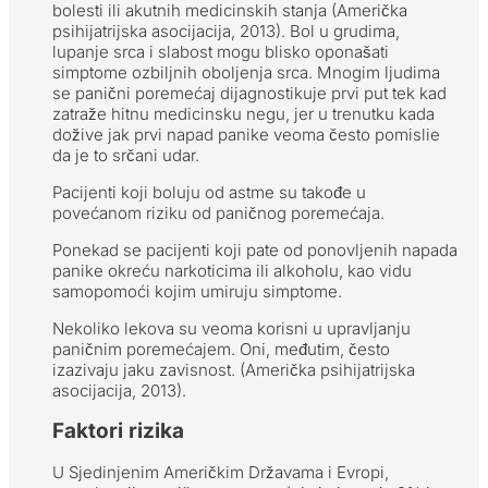
bolesti ili akutnih medicinskih stanja (Američka
psihijatrijska asocijacija, 2013). Bol u grudima,
lupanje srca i slabost mogu blisko oponašati
simptome ozbiljnih oboljenja srca. Mnogim ljudima
se panični poremećaj dijagnostikuje prvi put tek kad
zatraže hitnu medicinsku negu, jer u trenutku kada
dožive jak prvi napad panike veoma često pomislie
da je to srčani udar.
Pacijenti koji boluju od astme su takođe u
povećanom riziku od paničnog poremećaja.
Ponekad se pacijenti koji pate od ponovljenih napada
panike okreću narkoticima ili alkoholu, kao vidu
samopomoći kojim umiruju simptome.
Nekoliko lekova su veoma korisni u upravljanju
paničnim poremećajem. Oni, međutim, često
izazivaju jaku zavisnost. (Američka psihijatrijska
asocijacija, 2013).
Faktori rizika
U Sjedinjenim Američkim Državama i Evropi,