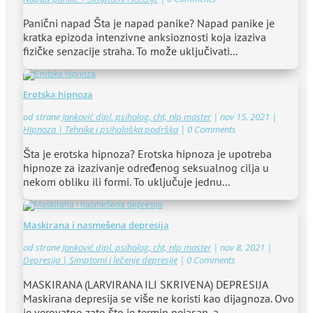
Search in content
Panični napad Šta je napad panike? Napad panike je
kratka epizoda intenzivne anksioznosti koja izaziva
fizičke senzacije straha. To može uključivati...
Erotska hipnoza
od strane
Janković dipl. psiholog, cht, nlp master
|
nov 15, 2021
|
Hipnoza | Tehnike i psihološka podrška
| 0 Comments
Šta je erotska hipnoza? Erotska hipnoza je upotreba
hipnoze za izazivanje određenog seksualnog cilja u
nekom obliku ili formi. To uključuje jednu...
Maskirana i nasmešena depresija
od strane
Janković dipl. psiholog, cht, nlp master
|
nov 8, 2021
|
Depresija | Simptomi i lečenje depresije
| 0 Comments
MASKIRANA (LARVIRANA ILI SKRIVENA) DEPRESIJA
Maskirana depresija se više ne koristi kao dijagnoza. Ovo
je verovatno zato što je termin nejasan, a...