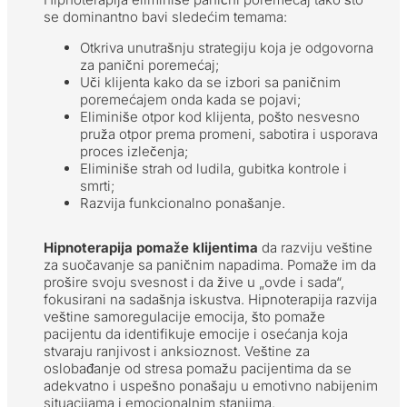
se dominantno bavi sledećim temama:
Otkriva unutrašnju strategiju koja je odgovorna
za panični poremećaj;
Uči klijenta kako da se izbori sa paničnim
poremećajem onda kada se pojavi;
Eliminiše otpor kod klijenta, pošto nesvesno
pruža otpor prema promeni, sabotira i usporava
proces izlečenja;
Eliminiše strah od ludila, gubitka kontrole i
smrti;
Razvija funkcionalno ponašanje.
Hipnoterapija pomaže klijentima
da razviju veštine
za suočavanje sa paničnim napadima. Pomaže im da
prošire svoju svesnost i da žive u „ovde i sada“,
fokusirani na sadašnja iskustva. Hipnoterapija razvija
veštine samoregulacije emocija, što pomaže
pacijentu da identifikuje emocije i osećanja koja
stvaraju ranjivost i anksioznost. Veštine za
oslobađanje od stresa pomažu pacijentima da se
adekvatno i uspešno ponašaju u emotivno nabijenim
situacijama i emocionalnim stanjima.