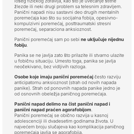
lošeg fizičkog zdravlja, kao što je uvećanje štitne
žlezde ili neki drugi problem sa telesnim zdravljem.
Panični napadi nisu sastavni deo drugih mentalnih
poremećaja kao što su socijalna fobija, opesivno-
kompulzivni poremećaj, posttraumatski stresni
poremećaj, separaciona anksioznost.
Panični poremećaj sam po sebi
ne uključuje nijednu
fobiju
.
Panika se ne javlja zato što prilazite ili stvarno ulazite
u fobičnu situaciju. Umesto toga, panika se javlja
neočekivano, bez vidljivih razloga.
Osobe koje imaju panični poremećaj
često razviju
anticipatornu anksioznost (strah od novih napada
panike). Strah od ponovnih napada panike jedno je
od osnovnih obeležja paničnog poremećaja.
Panični napad delimo na čist panični napad i
panični napad praćen agorafobijom
.
Panični poremećaj se obično razvija u kasnoj
adolescenciji ili dvadesetim godinama života. U
najvećem broju slučajeva kao komplikacija paničnog
poremećaja javlja se agorafobija.