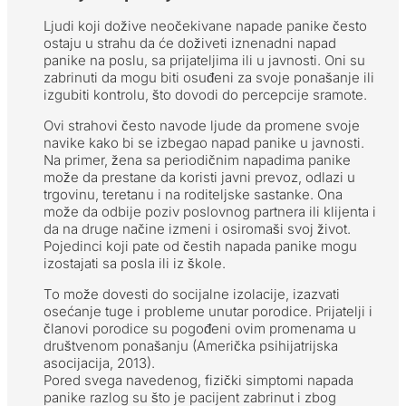
Ljudi koji dožive neočekivane napade panike često
ostaju u strahu da će doživeti iznenadni napad
panike na poslu, sa prijateljima ili u javnosti. Oni su
zabrinuti da mogu biti osuđeni za svoje ponašanje ili
izgubiti kontrolu, što dovodi do percepcije sramote.
Ovi strahovi često navode ljude da promene svoje
navike kako bi se izbegao napad panike u javnosti.
Na primer, žena sa periodičnim napadima panike
može da prestane da koristi javni prevoz, odlazi u
trgovinu, teretanu i na roditeljske sastanke. Ona
može da odbije poziv poslovnog partnera ili klijenta i
da na druge načine izmeni i osiromaši svoj život.
Pojedinci koji pate od čestih napada panike mogu
izostajati sa posla ili iz škole.
To može dovesti do socijalne izolacije, izazvati
osećanje tuge i probleme unutar porodice. Prijatelji i
članovi porodice su pogođeni ovim promenama u
društvenom ponašanju (Američka psihijatrijska
asocijacija, 2013).
Pored svega navedenog, fizički simptomi napada
panike razlog su što je pacijent zabrinut i zbog