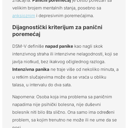
značajna.
Panični poremećaj
je često povezan sa
velikim brojem mentalnih stanja, posebno sa
anksioznim
i depresivnim poremećajima.
Dijagnostički kriterijum za panični
poremećaj
DSM-V definiše
napad panike
kao nagli skok
intenzivnog straha ili intenzivne nelagodnosti, koji se
javlja niotkud, bez ikakvog očiglednog razloga.
Intenzivna panika
ne traje više od nekoliko minuta, a
u retkim slučajevima može da se vraća u obliku
talasa, u intervalu do dva sata.
Napomena: Osoba koja ima problema sa paničnim
napadima nije psihički bolesna, nije duševni
bolesnik niti bilo šta slično. Ona samo ima određeni
problem, sa kojim trenutno ne može ili ne ume da se
nosi.