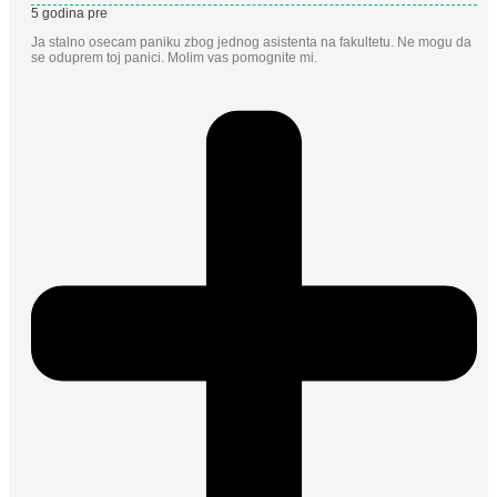
5 godina pre
Ja stalno osecam paniku zbog jednog asistenta na fakultetu. Ne mogu da
se oduprem toj panici. Molim vas pomognite mi.