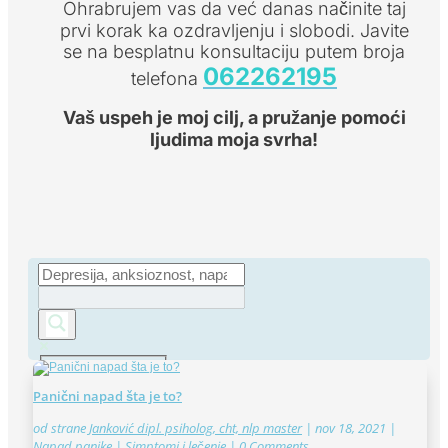
Ohrabrujem vas da već danas načinite taj
prvi korak ka ozdravljenju i slobodi. Javite
se na besplatnu konsultaciju putem broja
062262195
telefona
Vaš uspeh je moj cilj, a pružanje pomoći
ljudima moja svrha!
Exact matches only
Panični napad šta je to?
Search in title
od strane
Janković dipl. psiholog, cht, nlp master
|
nov 18, 2021
|
Napad panike | Simptomi i lečenje
| 0 Comments