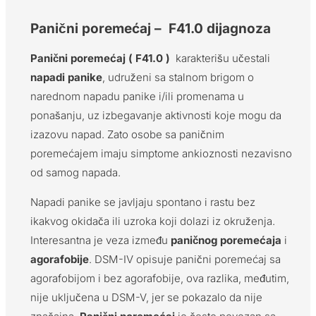
Panični poremećaj – F41.0 dijagnoza
Panični poremećaj ( F41.0 )
karakterišu učestali
napadi panike
, udruženi sa stalnom brigom o
narednom napadu panike i/ili promenama u
ponašanju, uz izbegavanje aktivnosti koje mogu da
izazovu napad. Zato osobe sa paničnim
poremećajem imaju simptome ankioznosti nezavisno
od samog napada.
Napadi panike se javljaju spontano i rastu bez
ikakvog okidača ili uzroka koji dolazi iz okruženja.
Interesantna je veza između
paničnog poremećaja
i
agorafobije
. DSM-IV opisuje panični poremećaj sa
agorafobijom i bez agorafobije, ova razlika, međutim,
nije uključena u DSM-V, jer se pokazalo da nije