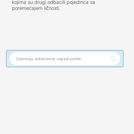
kojima su drugi odbacili pojedinca sa
poremećajem ličnosti.
Janković dipl. psiholog, cht, nlp master
Šta je REVISK (Revidirana skala za merenje
inteligencije dece po principima Vekslera)? Uvod
Revidirana skala za merenje inteligencije dece