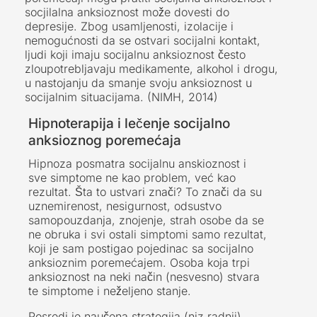
socjilalna anksioznost može dovesti do
depresije. Zbog usamljenosti, izolacije i
nemogućnosti da se ostvari socijalni kontakt,
ljudi koji imaju socijalnu anksioznost često
zloupotrebljavaju medikamente, alkohol i drogu,
u nastojanju da smanje svoju anksioznost u
socijalnim situacijama. (NIMH, 2014)
Hipnoterapija i lečenje socijalno
anksioznog poremećaja
Hipnoza posmatra socijalnu anskioznost i
sve simptome ne kao problem, već kao
rezultat. Šta to ustvari znači? To znači da su
uznemirenost, nesigurnost, odsustvo
samopouzdanja, znojenje, strah osobe da se
ne obruka i svi ostali simptomi samo rezultat,
koji je sam postigao pojedinac sa socijalno
anksioznim poremećajem. Osoba koja trpi
anksioznost na neki način (nesvesno) stvara
te simptome i neželjeno stanje.
Posredi je naučena strategija (niz radnji),