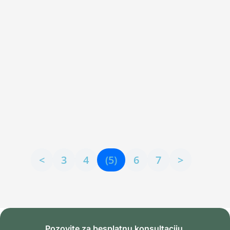
Janković dipl. psiholog, cht, nlp master
Šta je hipnoterapija: Sve što treba da znate Uvod u
hipnoterapiju Zamislite da možete da otključate
skrivene resurse svog podsvesnog uma i da promenite
svoj život na način na koji ste oduvek želeli.
Hipnoterapija je psihoterapijska metoda koja je
zasnovana na hipnozi....
<
3
4
(5)
6
7
>
Pozovite za besplatnu konsultaciju.