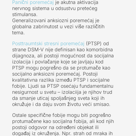
Panični poremećaj
je akutna aktivacija
nervnog sistema u odsustvu pretećeg
stimulansa.
Generalizovani anksiozni poremećaj je
globalna zabrinutost u vezi više različitih
tema.
Posttraumtski stresni poremećaj
(PTSP) od
strane DSM-V nije definisan kao komorbidna
dijagnoza, ali postoji mogućnost da socijalna
izolacija i povlačanje koje se javljaju kod
PTSP mogu pogrešno da se protumače kao
socijalno anksiozni poremećaj. Postoji
kvalitativna razlika između PTSP i socijalne
fobije. Ljudi sa PTSP osećaju fundamentalnu
nesigurnost u svetu – izolaciija je njihov trud
da smanje uticaj spoljašnjeg sveta koji ih
okružuje i da daju svom životu veći smisao.
Ostale specifične fobije mogu biti pogrešno
protumačene kao socijalna fobija, ali kod njih
postoji odgovor na određeni objekat ili
događaj iz okruženja. Npr. strah od mraka ih