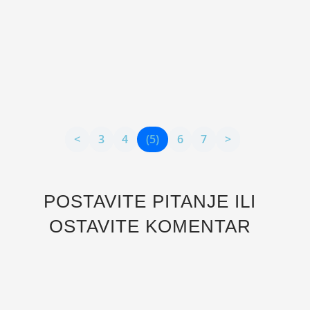
Ljudski razvoj prolazi kroz nekoliko faza
samosvesti. Ono što je poražavajuće je da veliki
broj ljudi ostane na nivou desetogodišnjaka
kada je nivo razvoja samosvesti i emocionalne
inteligencije u pitanju.
<
3
4
(5)
6
7
>
POSTAVITE PITANJE ILI
OSTAVITE KOMENTAR