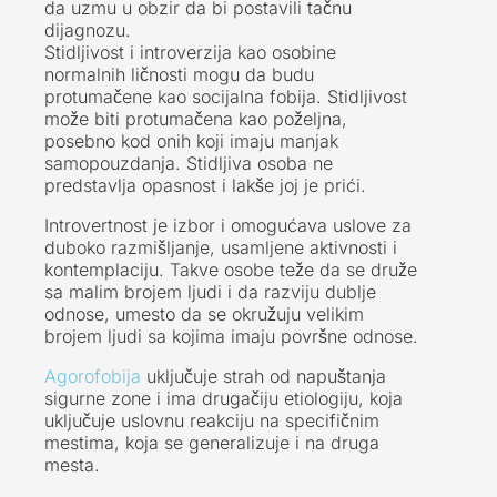
da uzmu u obzir da bi postavili tačnu
dijagnozu.
Stidljivost i introverzija kao osobine
normalnih ličnosti mogu da budu
protumačene kao socijalna fobija. Stidljivost
može biti protumačena kao poželjna,
posebno kod onih koji imaju manjak
samopouzdanja. Stidljiva osoba ne
predstavlja opasnost i lakše joj je prići.
Introvertnost je izbor i omogućava uslove za
duboko razmišljanje, usamljene aktivnosti i
kontemplaciju. Takve osobe teže da se druže
sa malim brojem ljudi i da razviju dublje
odnose, umesto da se okružuju velikim
brojem ljudi sa kojima imaju površne odnose.
Agorofobija
uključuje strah od napuštanja
sigurne zone i ima drugačiju etiologiju, koja
uključuje uslovnu reakciju na specifičnim
mestima, koja se generalizuje i na druga
mesta.