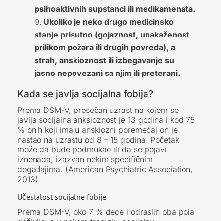
psihoaktivnih supstanci ili medikamenata.
Ukoliko je neko drugo medicinsko
stanje prisutno (gojaznost, unakaženost
prilikom požara ili drugih povreda), a
strah, anskioznost ili izbegavanje su
jasno nepovezani sa njim ili preterani.
Kada se javlja socijalna fobija?
Prema DSM-V, prosečan uzrast na kojem se
javlja socijalna anksioznost je 13 godina i kod 75
% onih koji imaju anskiozni poremećaj on je
nastao na uzrastu od 8 – 15 godina. Početak
može da bude podmukao ili da se pojavi
iznenada, izazvan nekim specifičnim
događajima. (American Psychiatric Association,
2013).
Učestalost socijalne fobije
Prema DSM-V, oko 7 % dece i odraslih oba pola