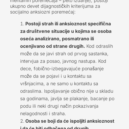
mentalnih poremećaja – peto izdanje), postoji
ukupno devet dijagnostičkih kriterijuma za
socijalno anksiozni poremećaj:
Postoji strah ili anksioznost specifična
za društvene situacije u kojima se osoba
oseća analizirano, posmatrano ili
ocenjivano od strane drugih.
Kod odraslih
može da se javi strah od prvog sastanka,
intervjua za posao, javnog nastupa. Kod
dece, fobično-izbegavajuće ponašanje
može da se pojavi i u kontaktu sa
vršnjacima, a ne samo u kontaktu sa
odraslima. Ispoljavanje obično nije u skladu
sa godinama, javlja se plakanje, bacanje po
podu ili neki drugi način pokazivanja
nelagodnosti i straha.
Osoba se boji da će ispoljiti anksioznost
i da će biti odbačena od drugih.