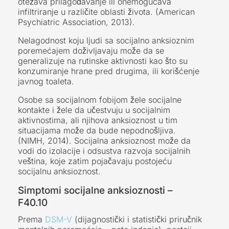
otežava prilagođavanje ili onemogućava
infiltriranje u različite oblasti života. (American
Psychiatric Association, 2013).
Nelagodnost koju ljudi sa socijalno anksioznim
poremećajem doživljavaju može da se
generalizuje na rutinske aktivnosti kao što su
konzumiranje hrane pred drugima, ili korišćenje
javnog toaleta.
Osobe sa socijalnom fobijom žele socijalne
kontakte i žele da učestvuju u socijalnim
aktivnostima, ali njihova anksioznost u tim
situacijama može da bude nepodnošljiva.
(NIMH, 2014). Socijalna anksioznost može da
vodi do izolacije i odsustva razvoja socijalnih
veština, koje zatim pojačavaju postojeću
socijalnu anksioznost.
Simptomi socijalne anksioznosti –
F40.10
Prema
DSM-V
(dijagnostički i statistički priručnik