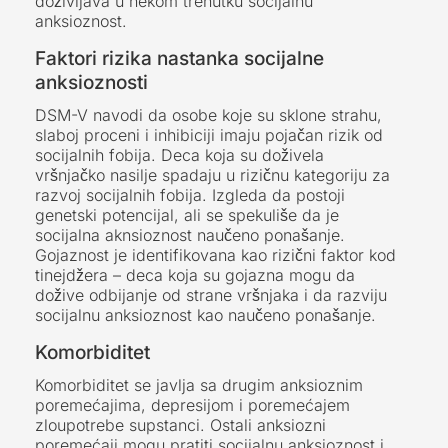
doživljava u nekom trenutku socijalnu
anksioznost.
Faktori rizika nastanka socijalne
anksioznosti
DSM-V navodi da osobe koje su sklone strahu,
slaboj proceni i inhibiciji imaju pojačan rizik od
socijalnih fobija. Deca koja su doživela
vršnjačko nasilje spadaju u rizičnu kategoriju za
razvoj socijalnih fobija. Izgleda da postoji
genetski potencijal, ali se spekuliše da je
socijalna aknsioznost naučeno ponašanje.
Gojaznost je identifikovana kao rizični faktor kod
tinejdžera – deca koja su gojazna mogu da
dožive odbijanje od strane vršnjaka i da razviju
socijalnu anksioznost kao naučeno ponašanje.
Komorbiditet
Komorbiditet se javlja sa drugim anksioznim
poremećajima, depresijom i poremećajem
zloupotrebe supstanci. Ostali anksiozni
poremećaji mogu pratiti socijalnu anksioznost i