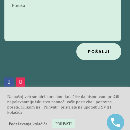
POŠALJI
Na našoj veb stranici koristimo kolačiće da bismo vam pružili
najrelevantnije iskustvo pamteći vaše postavke i ponovne
posete. Klikom na „Prihvati“ pristajete na upotrebu SVIH
Psihobata
Izrada sajtova
Sajtpress
© 2026
|
kolačića.
Podešavanja kolačića
PRIHVATI