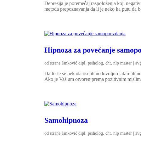
Depresija je poremećaj raspoloženja koji negativno
metoda prepoznavanja da li je neko ka putu da bo
Hipnoza za povećanje samop
od strane
Janković dipl. psiholog, cht, nlp master
|
av
Da li ste se nekada osetili nedovoljno jakim ili n
Ako je Vaš um otvoren prema pozitivnim mislima 
Samohipnoza
od strane
Janković dipl. psiholog, cht, nlp master
|
av