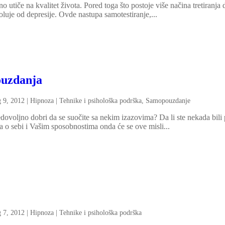
 utiče na kvalitet života. Pored toga što postoje više načina tretiranja 
luje od depresije. Ovde nastupa samotestiranje,...
ouzdanja
g 9, 2012
|
Hipnoza | Tehnike i psihološka podrška
,
Samopouzdanje
edovoljno dobri da se suočite sa nekim izazovima? Da li ste nekada bili p
o sebi i Vašim sposobnostima onda će se ove misli...
g 7, 2012
|
Hipnoza | Tehnike i psihološka podrška