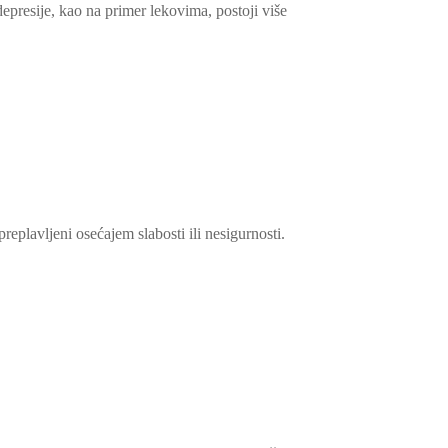
depresije, kao na primer lekovima, postoji više
replavljeni osećajem slabosti ili nesigurnosti.