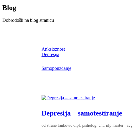
Blog
Dobrodošli na blog stranicu
Anksioznost
Depresija
Samopouzdanje
Depresija – samotestiranje
od strane
Janković dipl. psiholog, cht, nlp master
|
av