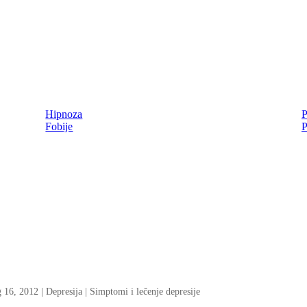
Hipnoza
P
Fobije
P
g 16, 2012
|
Depresija | Simptomi i lečenje depresije