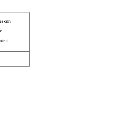
es only
le
ntent