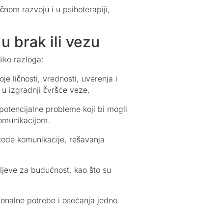
nom razvoju i u psihoterapiji,
u brak ili vezu
liko razloga:
 ličnosti, vrednosti, uverenja i
 u izgradnji čvršće veze.
potencijalne probleme koji bi mogli
komunikacijom.
ode komunikacije, rešavanja
iljeve za budućnost, kao što su
onalne potrebe i osećanja jedno