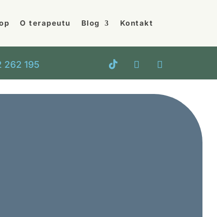
op
O terapeutu
Blog
Kontakt
 262 195