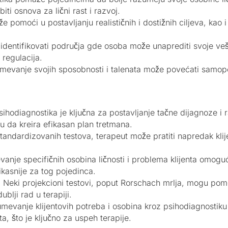
ti osnova za lični rast i razvoj.
že pomoći u postavljanju realističnih i dostižnih ciljeva, kao i
 identifikovati područja gde osoba može unaprediti svoje veš
 regulacija.
vanje svojih sposobnosti i talenata može povećati samopou
ihodiagnostika je ključna za postavljanje tačne dijagnoze i
 da kreira efikasan plan tretmana.
andardizovanih testova, terapeut može pratiti napredak klije
anje specifičnih osobina ličnosti i problema klijenta omogu
fikasnije za tog pojedinca.
 Neki projekcioni testovi, poput Rorschach mrlja, mogu pomoć
blji rad u terapiji.
mevanje klijentovih potreba i osobina kroz psihodiagnostiku
a, što je ključno za uspeh terapije.