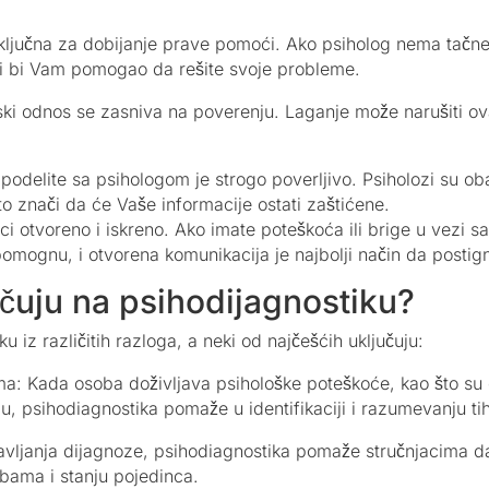
ključna za dobijanje prave pomoći. Ako psiholog nema tačne
ji bi Vam pomogao da rešite svoje probleme.
ski odnos se zasniva na poverenju. Laganje može narušiti ova
to podelite sa psihologom je strogo poverljivo. Psiholozi su
što znači da će Vaše informacije ostati zaštićene.
tici otvoreno i iskreno. Ako imate poteškoća ili brige u vezi 
pomognu, i otvorena komunikacija je najbolji način da postig
učuju na psihodijagnostiku?
u iz različitih razloga, a neki od najčešćih uključuju:
a: Kada osoba doživljava psihološke poteškoće, kao što su 
lu, psihodiagnostika pomaže u identifikaciji i razumevanju t
avljanja dijagnoze, psihodiagnostika pomaže stručnjacima da
ebama i stanju pojedinca.