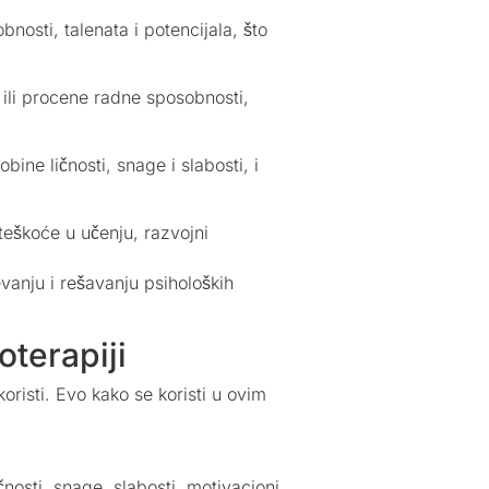
nosti, talenata i potencijala, što
 ili procene radne sposobnosti,
bine ličnosti, snage i slabosti, i
teškoće u učenju, razvojni
evanju i rešavanju psiholoških
oterapiji
oristi. Evo kako se koristi u ovim
osti, snage, slabosti, motivacioni