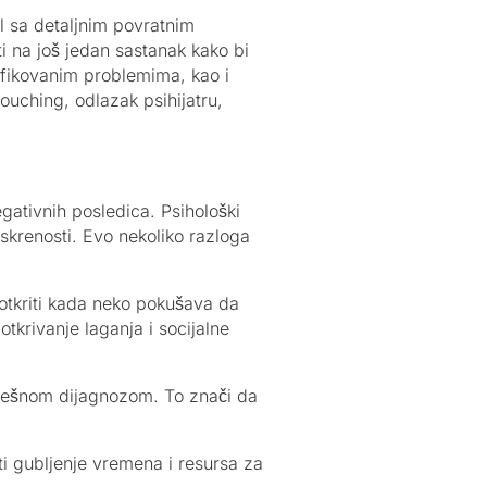
l sa detaljnim povratnim
i na još jedan sastanak kako bi
ifikovanim problemima, kao i
couching, odlazak psihijatru,
egativnih posledica. Psihološki
iskrenosti. Evo nekoliko razloga
 otkriti kada neko pokušava da
tkrivanje laganja i socijalne
grešnom dijagnozom. To znači da
ti gubljenje vremena i resursa za