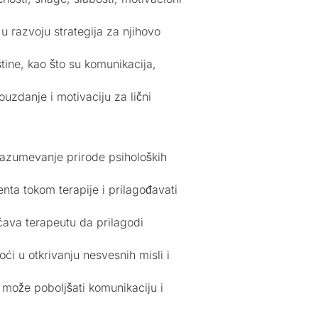
 u razvoju strategija za njihovo
tine, kao što su komunikacija,
zdanje i motivaciju za lični
 razumevanje prirode psiholoških
nta tokom terapije i prilagođavati
ćava terapeutu da prilagodi
i u otkrivanju nesvesnih misli i
 može poboljšati komunikaciju i