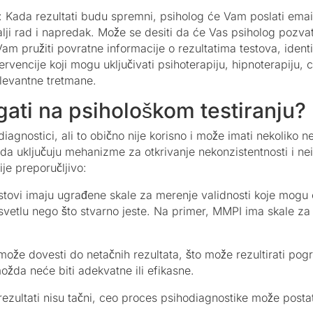
e: Kada rezultati budu spremni, psiholog će Vam poslati emai
ji rad i napredak. Može se desiti da će Vas psiholog pozvat
am pružiti povratne informacije o rezultatima testova, ident
ervencije koji mogu uključivati psihoterapiju, hipnoterapiju, 
elevantne tretmane.
gati na psihološkom testiranju?
agnostici, ali to obično nije korisno i može imati nekoliko n
ko da uključuju mehanizme za otkrivanje nekonzistentnosti i ne
ije preporučljivo:
testovi imaju ugrađene skale za merenje validnosti koje mogu
 svetlu nego što stvarno jeste. Na primer, MMPI ima skale za o
ože dovesti do netačnih rezultata, što može rezultirati po
možda neće biti adekvatne ili efikasne.
rezultati nisu tačni, ceo proces psihodiagnostike može posta