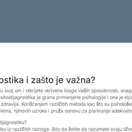
ostika i zašto je važna?
u svoj um i otkrijete skrivena blaga Vaših sposobnosti, snaga
hodijagnostika je grana primenjene psihologije i ona je klj
zdravlja. Korišćenjem različitih metoda kao što su psihološki t
blema, njihovih uzroka i pruža osnovu za planiranje adekvat
dijagnostiku?
u iz različitih razloga. Bilo da želite da razumete svoju ličnost