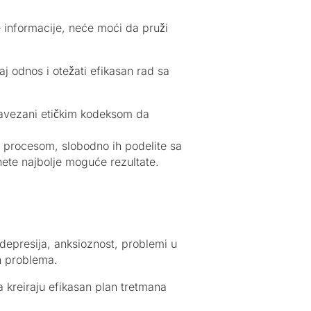
 informacije, neće moći da pruži
j odnos i otežati efikasan rad sa
 obavezani etičkim kodeksom da
sa procesom, slobodno ih podelite sa
nete najbolje moguće rezultate.
depresija, anksioznost, problemi u
ih problema.
 kreiraju efikasan plan tretmana