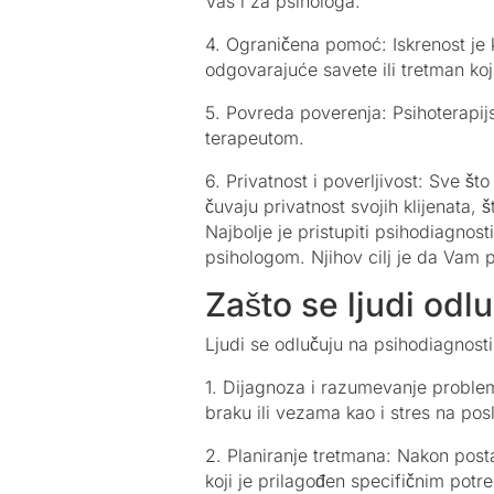
Vas i za psihologa.
4. Ograničena pomoć: Iskrenost je 
odgovarajuće savete ili tretman ko
5. Povreda poverenja: Psihoterapij
terapeutom.
6. Privatnost i poverljivost: Sve š
čuvaju privatnost svojih klijenata, 
Najbolje je pristupiti psihodiagnos
psihologom. Njihov cilj je da Vam 
Zašto se ljudi odl
Ljudi se odlučuju na psihodiagnostik
1. Dijagnoza i razumevanje problem
braku ili vezama kao i stres na pos
2. Planiranje tretmana: Nakon post
koji je prilagođen specifičnim potr