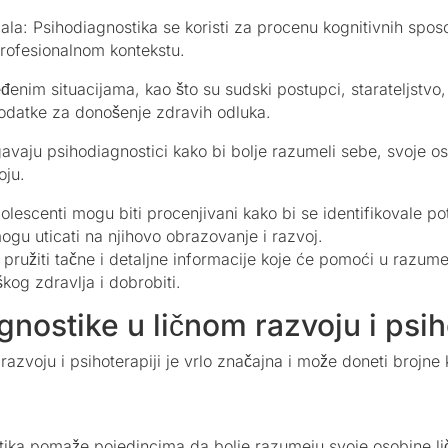
ala: Psihodiagnostika se koristi za procenu kognitivnih sposob
profesionalnom kontekstu.
enim situacijama, kao što su sudski postupci, starateljstvo,
odatke za donošenje zdravih odluka.
gavaju psihodiagnostici kako bi bolje razumeli sebe, svoje oso
oju.
lescenti mogu biti procenjivani kako bi se identifikovale po
mogu uticati na njihovo obrazovanje i razvoj.
: pružiti tačne i detaljne informacije koje će pomoći u razum
kog zdravlja i dobrobiti.
nostike u ličnom razvoju i psih
azvoju i psihoterapiji je vrlo značajna i može doneti brojne k
ka pomaže pojedincima da bolje razumeju svoje osobine ličn