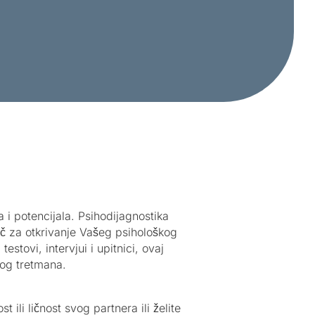
 i potencijala. Psihodijagnostika
uč za otkrivanje Vašeg psihološkog
estovi, intervjui i upitnici, ovaj
nog tretmana.
 ili ličnost svog partnera ili želite