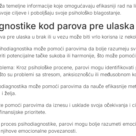
 temeljne informacije koje omogućavaju efikasniji rad na lič
oje ciljeve i poboljšaju svoje psihološko blagostanje.
nostike kod parova pre ulaska 
 pre ulaska u brak ili u vezu može biti vrlo korisna iz neko
ihodiagnostika može pomoći parovima da bolje razumeju svoje
iti potencijalne tačke sukoba ili harmonije, što može pomoći
blema: Kroz psihološke procene, parovi mogu identifikovati 
o što su problemi sa stresom, anksioznošću ili međusobnom 
odiagnostika može pomoći parovima da nauče efikasnije met
i želja.
ože pomoći parovima da iznesu i usklade svoja očekivanja i c
finansijske prioritete.
 proces psihodiagnostike, parovi mogu bolje razumeti emoci
 njihove emocionalne povezanosti.