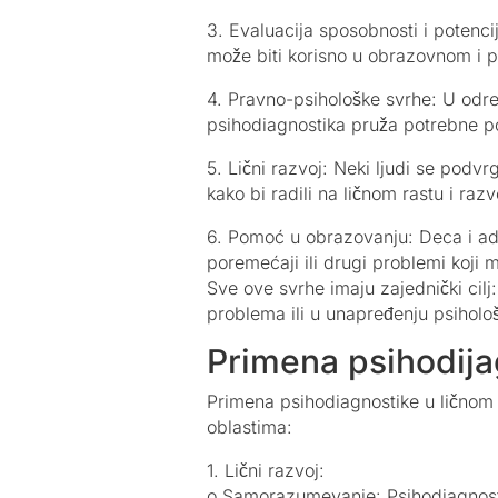
3. Evaluacija sposobnosti i potencij
može biti korisno u obrazovnom i 
4. Pravno-psihološke svrhe: U određ
psihodiagnostika pruža potrebne p
5. Lični razvoj: Neki ljudi se podvr
kako bi radili na ličnom rastu i razv
6. Pomoć u obrazovanju: Deca i ado
poremećaji ili drugi problemi koji 
Sve ove svrhe imaju zajednički cilj
problema ili u unapređenju psihološ
Primena psihodijag
Primena psihodiagnostike u ličnom r
oblastima:
1. Lični razvoj:
o Samorazumevanje: Psihodiagnosti