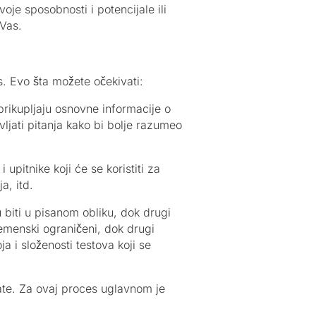
oje sposobnosti i potencijale ili
 Vas.
. Evo šta možete očekivati:
 prikupljaju osnovne informacije o
vljati pitanja kako bi bolje razumeo
upitnike koji će se koristiti za
a, itd.
u biti u pisanom obliku, dok drugi
remenski ograničeni, dok drugi
a i složenosti testova koji se
ltate. Za ovaj proces uglavnom je