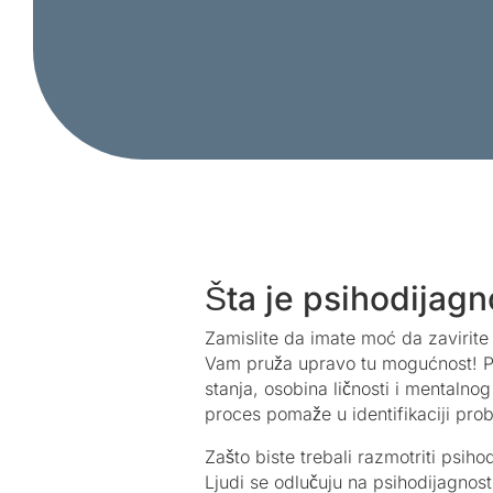
Šta je psihodijagn
Zamislite da imate moć da zavirite 
Vam pruža upravo tu mogućnost! Psi
stanja, osobina ličnosti i mentalnog 
proces pomaže u identifikaciji pro
Zašto biste trebali razmotriti psiho
Ljudi se odlučuju na psihodijagnostik