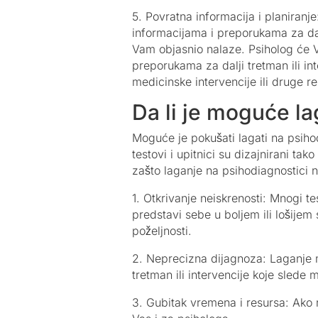
5. Povratna informacija i planiranj
informacijama i preporukama za dal
Vam objasnio nalaze. Psiholog će V
preporukama za dalji tretman ili int
medicinske intervencije ili druge r
Da li je moguće la
Moguće je pokušati lagati na psihodi
testovi i upitnici su dizajnirani ta
zašto laganje na psihodiagnostici n
1. Otkrivanje neiskrenosti: Mnogi 
predstavi sebe u boljem ili lošijem
poželjnosti.
2. Neprecizna dijagnoza: Laganje m
tretman ili intervencije koje slede 
3. Gubitak vremena i resursa: Ako 