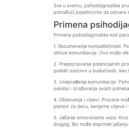
Sve u svemu, psihodiagnostika pruža
pomažući pojedincima da ostvare sv
Primena psihodijag
Primena psihodiagnostike kod parova
1. Razumevanje kompatibilnosti: Ps
stilove komunikacije. Ovo može otkr
2. Prepoznavanje potencijalnih pro
postati izazovni u budućnosti, ka
3. Unapređenje komunikacije: Psih
sukoba i izražavanja svojih potreba 
4. Očekivanja i ciljevi: Procena m
planovi za decu, karijerne ciljeve i 
5. Jačanje emocionalne veze: Kroz
drugog, što može doprineti jačanju