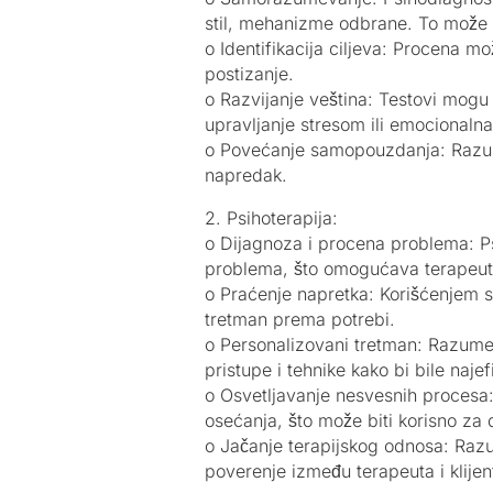
stil, mehanizme odbrane. To može bi
o Identifikacija ciljeva: Procena mo
postizanje.
o Razvijanje veština: Testovi mogu
upravljanje stresom ili emocionalna
o Povećanje samopouzdanja: Razume
napredak.
2. Psihoterapija:
o Dijagnoza i procena problema: Ps
problema, što omogućava terapeutu
o Praćenje napretka: Korišćenjem st
tretman prema potrebi.
o Personalizovani tretman: Razumev
pristupe i tehnike kako bi bile naje
o Osvetljavanje nesvesnih procesa:
osećanja, što može biti korisno za du
o Jačanje terapijskog odnosa: Razu
poverenje između terapeuta i klijent