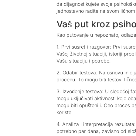
da dijagnostikujete svoje psihološk
jednostavno radite na svom ličnom i
Vaš put kroz psiho
Kao putovanje u nepoznato, odlazak
1. Prvi susret i razgovor: Prvi susr
Vašoj životnoj situaciji, istoriji 
Vašu situaciju i potrebe.
2. Odabir testova: Na osnovu inicij
procenu. To mogu biti testovi ličnos
3. Izvođenje testova: U sledećoj faz
mogu uključivati aktivnosti koje ob
mogu biti opušteniji. Ceo proces ps
koriste.
4. Analiza i interpretacija rezultat
potrebno par dana, zavisno od slože