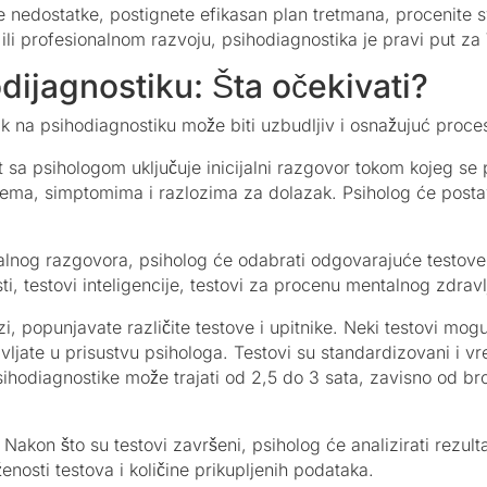
e nedostatke, postignete efikasan plan tretmana, procenite sv
li profesionalnom razvoju, psihodiagnostika je pravi put za
dijagnostiku: Šta očekivati?
 na psihodiagnostiku može biti uzbudljiv i osnažujuć proces
et sa psihologom uključuje inicijalni razgovor tokom kojeg se
problema, simptomima i razlozima za dolazak. Psiholog će posta
alnog razgovora, psiholog će odabrati odgovarajuće testove i 
ti, testovi inteligencije, testovi za procenu mentalnog zdravlj
i, popunjavate različite testove i upitnike. Neki testovi mog
avljate u prisustvu psihologa. Testovi su standardizovani i v
ihodiagnostike može trajati od 2,5 do 3 sata, zavisno od broj
a: Nakon što su testovi završeni, psiholog će analizirati rezu
nosti testova i količine prikupljenih podataka.