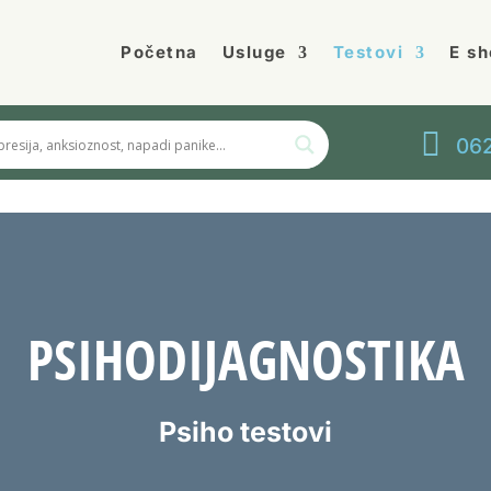
Početna
Usluge
Testovi
E sh

062
PSIHODIJAGNOSTIKA
Psiho testovi