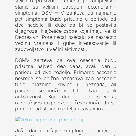
Veliki Depresivni Poremećaj je kompleksno
stanje sa velikim opsegom potencijalnih
simptoma. DSM – V zahteva da najmanje
pet simptoma bude prisutno u periodu od
dve nedelje ili duže da bi se postavila
dijagnoza. Najčešće osobe koje imaju Veliki
Depresivni Poremećaj osećaju se nesrećno
većinu vremena i gube interesovanje ili
zadovoljstvo u većini aktivnosti.
DSMV zahteva da ova osećanja budu
prisutna najveći deo dana, svaki dan u
periodu od dve nedelje. Primarno osećanje
nesreće se obično označava kao osećanje
tuge, praznine, krivice ili beznađa, ali
ponekad se može ispoljiti i kao bes ili
anksioznost. Kod dece i adolescenata,
razdražljivo raspoloženje često može da se
primeti i od strane roditelja i nastavnika.
Još jedan uobičajen simptom je promena u