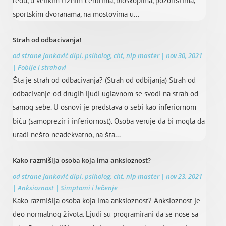
redu, u velikim tržnim centrima, bioskopima, pozorištima,
sportskim dvoranama, na mostovima u...
Strah od odbacivanja!
od strane
Janković dipl. psiholog, cht, nlp master
|
nov 30, 2021
|
Fobije i strahovi
Šta je strah od odbacivanja? (Strah od odbijanja) Strah od
odbacivanje od drugih ljudi uglavnom se svodi na strah od
samog sebe. U osnovi je predstava o sebi kao inferiornom
biću (samoprezir i inferiornost). Osoba veruje da bi mogla da
uradi nešto neadekvatno, na šta...
Kako razmišlja osoba koja ima anksioznost?
od strane
Janković dipl. psiholog, cht, nlp master
|
nov 23, 2021
|
Anksioznost | Simptomi i lečenje
Kako razmišlja osoba koja ima anksioznost? Anksioznost je
deo normalnog života. Ljudi su programirani da se nose sa