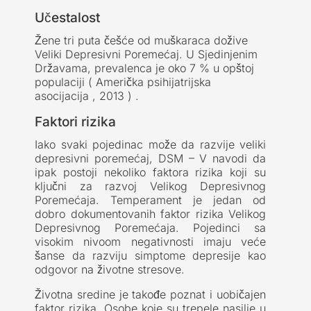
Učestalost
Žene tri puta češće od muškaraca dožive
Veliki Depresivni Poremećaj. U Sjedinjenim
Državama, prevalenca je oko 7 % u opštoj
populaciji ( Američka psihijatrijska
asocijacija , 2013 ) .
Faktori rizika
Iako svaki pojedinac može da razvije veliki
depresivni poremećaj, DSM – V navodi da
ipak postoji nekoliko faktora rizika koji su
ključni za razvoj Velikog Depresivnog
Poremećaja. Temperament je jedan od
dobro dokumentovanih faktor rizika Velikog
Depresivnog Poremećaja. Pojedinci sa
visokim nivoom negativnosti imaju veće
šanse da razviju simptome depresije kao
odgovor na životne stresove.
Životna sredine je takođe poznat i uobičajen
faktor rizika. Osobe koje su trepele nasilje u