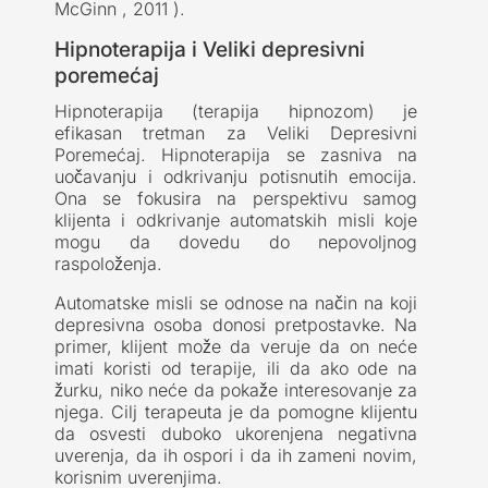
McGinn , 2011 ).
Hipnoterapija i Veliki depresivni
poremećaj
Hipnoterapija (terapija hipnozom) je
efikasan tretman za Veliki Depresivni
Poremećaj. Hipnoterapija se zasniva na
uočavanju i odkrivanju potisnutih emocija.
Ona se fokusira na perspektivu samog
klijenta i odkrivanje automatskih misli koje
mogu da dovedu do nepovoljnog
raspoloženja.
Automatske misli se odnose na način na koji
depresivna osoba donosi pretpostavke. Na
primer, klijent može da veruje da on neće
imati koristi od terapije, ili da ako ode na
žurku, niko neće da pokaže interesovanje za
njega. Cilj terapeuta je da pomogne klijentu
da osvesti duboko ukorenjena negativna
uverenja, da ih ospori i da ih zameni novim,
korisnim uverenjima.