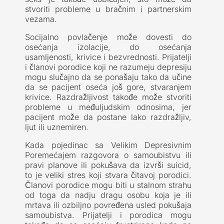
stvoriti probleme u bračnim i partnerskim
vezama.
Socijalno povlačenje može dovesti do
osećanja izolacije, do osećanja
usamljenosti, krivice i bezvrednosti. Prijatelji
i članovi porodice koji ne razumeju depresiju
mogu slučajno da se ponašaju tako da učine
da se pacijent oseća još gore, stvaranjem
krivice. Razdražljivost takođe može stvoriti
probleme u međuljudskim odnosima, jer
pacijent može da postane lako razdražljiv,
ljut ili uznemiren.
Kada pojedinac sa Velikim Depresivnim
Poremećajem razgovora o samoubistvu ili
pravi planove ili pokušava da izvrši suicid,
to je veliki stres koji stvara čitavoj porodici.
Članovi porodice mogu biti u stalnom strahu
od toga da nadju dragu osobu koja je ili
mrtava ili ozbiljno povređena usled pokušaja
samoubistva. Prijatelji i porodica mogu