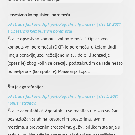
Opsesivno kompulsivni poremećaj
od strane
Janković dipl. psiholog, cht, nlp master
|
dec 12, 2021
|
Opsesivno kompulsivni poremećaj
Šta je opsesivno kompulsivni poremećaj? Opsesivno
kompulsivni poremećaj (OKP) je poremećaj u kojem ljudi
imaju ponavljajuće, neželjene misli, ideje ili senzacije
(opsesije) zbog kojih se osećaju podstaknutim da rade nešto
ponavljajuće (kompulzije). Ponašanja koja...
Šta je agorafobija?
od strane
Janković dipl. psiholog, cht, nlp master
|
dec 5, 2021
|
Fobije i strahovi
Šta je agorafobija? Agorafobija se manifestuje kao snažan,
bezrazložan strah na otvorenim prostorima, javnim
mestima, u prevoznim sredstvima, gužvi, prilikom stajanja u