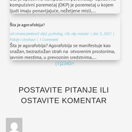
kompulsivni poremećaj (OKP) je poremećaj u kojem
ljudi imaju ponavljajuće, neželjene misli,...
Šta je agorafobija?
od strane
Janković dipl. psiholog, cht, nlp master
|
dec 5, 2021
|
Fobije i strahovi
| 1 Comment
Šta je agorafobija? Agorafobija se manifestuje kao
snažan, bezrazložan strah na otvorenim prostorima,
javnim mestima, u prevoznim sredstvima,...
(1)
2
3
4
5
>
POSTAVITE PITANJE ILI
OSTAVITE KOMENTAR