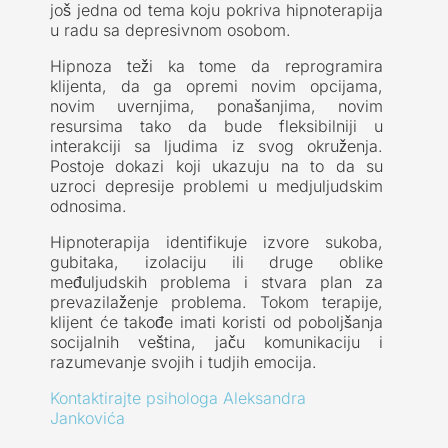
još jedna od tema koju pokriva hipnoterapija
u radu sa depresivnom osobom.
Hipnoza teži ka tome da reprogramira
klijenta, da ga opremi novim opcijama,
novim uvernjima, ponašanjima, novim
resursima tako da bude fleksibilniji u
interakciji sa ljudima iz svog okruženja.
Postoje dokazi koji ukazuju na to da su
uzroci depresije problemi u medjuljudskim
odnosima.
Hipnoterapija identifikuje izvore sukoba,
gubitaka, izolaciju ili druge oblike
međuljudskih problema i stvara plan za
prevazilaženje problema. Tokom terapije,
klijent će takođe imati koristi od poboljšanja
socijalnih veština, jaču komunikaciju i
razumevanje svojih i tudjih emocija.
Kontaktirajte psihologa Aleksandra
Jankovića