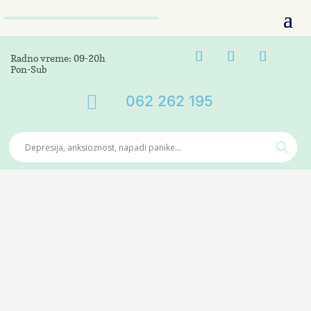
Radno vreme: 09-20h
Pon-Sub

062 262 195
Veliki depresivni
poremećaj DSM5 296.20 –