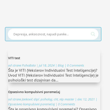
VITI test
od strane
PsihoBata
|
jul 18, 2024
|
Blog
| 0 Comments
Šta je VITI (Vekslerov Individualni Test Inteligencije)?
Uvod VITI (Vekslerov Individualni Test Inteligencije) je
psihološki test dizajniran da...
Opsesivno kompulsivni poremećaj
od strane
Janković dipl. psiholog, cht, nlp master
|
dec 12, 2021
|
Opsesivno kompulsivni poremećaj
| 0 Comments
Šta je opsesivno kompulsivni poremećaj? Opsesivno