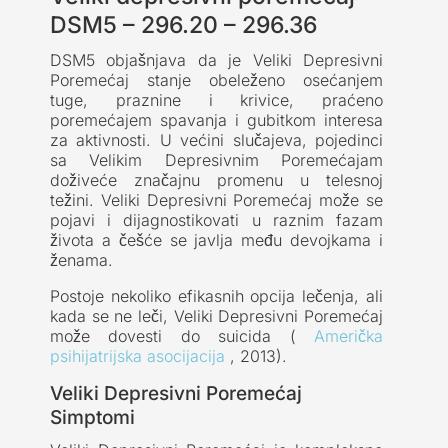
DSM5 – 296.20 – 296.36
DSM5 objašnjava da je Veliki Depresivni
Poremećaj stanje obeleženo osećanjem
tuge, praznine i krivice, praćeno
poremećajem spavanja i gubitkom interesa
za aktivnosti. U većini slučajeva, pojedinci
sa Velikim Depresivnim Poremećajam
doživeće značajnu promenu u telesnoj
težini. Veliki Depresivni Poremećaj može se
pojavi i dijagnostikovati u raznim fazam
života a češće se javlja među devojkama i
ženama.
Postoje nekoliko efikasnih opcija lečenja, ali
kada se ne leči, Veliki Depresivni Poremećaj
može dovesti do suicida (
Američka
psihijatrijska asocijacija
, 2013).
Veliki Depresivni Poremećaj
Simptomi