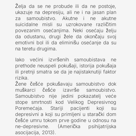
Želja da se ne probude ili da ne postoje,
ukazuje na depresiju, ali ne i na jasan plan
za samoubistvo. Akutne i ne akutne
suicidalne misli su uzrokovane različitim
povezanim osećanjima. Neki osećaju želju
da odustanu, drugi žele da okončaju svoj
emotivni bol ili da eliminišu osećanje da su
na teretu drugima.
Iako većini izvršenih samoubistava ne
prethode neuspeli pokušaji, istorija pokušaja
ili pretnji smatra se da je najistaknutiji faktor
rizika.
Žene češće pokušavaju samoubistvo dok
muškarci češće izavrše samoubistvo.
Samoubistvo nije jedini pokazatelj veće
stope smrtnosti kod Velikog Depresivnog
Poremećaja. Stariji pacijenti koji su
depresivni a koji su primljeni u starački dom
češće umru tokom prve godine u odnosu na
ne-depresivne. (Američka psihijatrijska
asocijacija, 2013).