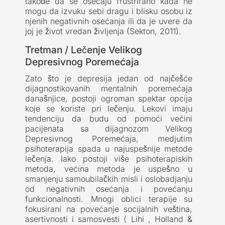
takođe da se osećaju frustrirano kada ne
mogu da izvuku sebi dragu i blisku osobu iz
njenih negativnih osećanja ili da je uvere da
joj je život vredan življenja (Sekton, 2011).
Tretman / Lečenje Velikog
Depresivnog Poremećaja
Zato što je depresija jedan od najčešće
dijagnostikovanih mentalnih poremećaja
današnjice, postoji ogroman spektar opcija
koje se koriste pri lečenju. Lekovi imaju
tendenciju da budu od pomoći većini
pacijenata sa dijagnozom Velikog
Depresivnog Poremećaja, medjutim
psihoterapija spada u najuspešnije metode
lečenja. Iako postoji više psihoterapiskih
metoda, većina metoda je uspešno u
smanjenju samoubilačkih misli i oslobadjanju
od negativnih osećanja i povećanju
funkcionalnosti. Mnogi oblici terapije su
fokusirani na povećanje socijalnih veština,
asertivnosti i samosvesti ( Lihi , Holland &