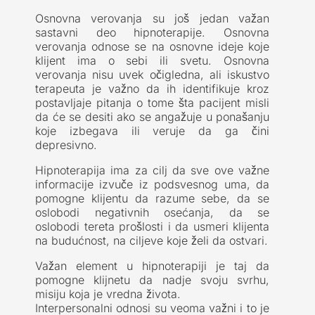
Osnovna verovanja su još jedan važan
sastavni deo hipnoterapije. Osnovna
verovanja odnose se na osnovne ideje koje
klijent ima o sebi ili svetu. Osnovna
verovanja nisu uvek očigledna, ali iskustvo
terapeuta je važno da ih identifikuje kroz
postavljaje pitanja o tome šta pacijent misli
da će se desiti ako se angažuje u ponašanju
koje izbegava ili veruje da ga čini
depresivno.
Hipnoterapija ima za cilj da sve ove važne
informacije izvuče iz podsvesnog uma, da
pomogne klijentu da razume sebe, da se
oslobodi negativnih osećanja, da se
oslobodi tereta prošlosti i da usmeri klijenta
na budućnost, na ciljeve koje želi da ostvari.
Važan element u hipnoterapiji je taj da
pomogne klijnetu da nadje svoju svrhu,
misiju koja je vredna života.
Interpersonalni odnosi su veoma važni i to je