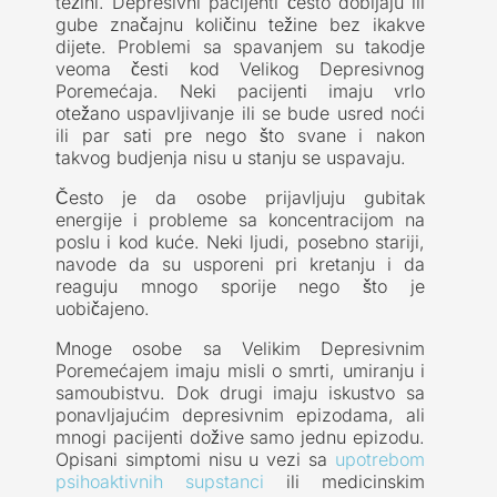
težini. Depresivni pacijenti često dobijaju ili
gube značajnu količinu težine bez ikakve
dijete. Problemi sa spavanjem su takodje
veoma česti kod Velikog Depresivnog
Poremećaja. Neki pacijenti imaju vrlo
otežano uspavljivanje ili se bude usred noći
ili par sati pre nego što svane i nakon
takvog budjenja nisu u stanju se uspavaju.
Često je da osobe prijavljuju gubitak
energije i probleme sa koncentracijom na
poslu i kod kuće. Neki ljudi, posebno stariji,
navode da su usporeni pri kretanju i da
reaguju mnogo sporije nego što je
uobičajeno.
Mnoge osobe sa Velikim Depresivnim
Poremećajem imaju misli o smrti, umiranju i
samoubistvu. Dok drugi imaju iskustvo sa
ponavljajućim depresivnim epizodama, ali
mnogi pacijenti dožive samo jednu epizodu.
Opisani simptomi nisu u vezi sa
upotrebom
psihoaktivnih supstanci
ili medicinskim