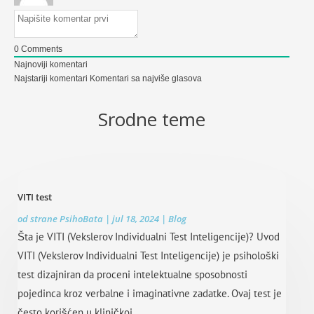
0
Comments
Najnoviji komentari
Najstariji komentari
Komentari sa najviše glasova
Srodne teme
VITI test
od strane
PsihoBata
|
jul 18, 2024
|
Blog
Šta je VITI (Vekslerov Individualni Test Inteligencije)? Uvod
VITI (Vekslerov Individualni Test Inteligencije) je psihološki
test dizajniran da proceni intelektualne sposobnosti
pojedinca kroz verbalne i imaginativne zadatke. Ovaj test je
često korišćen u kliničkoj...