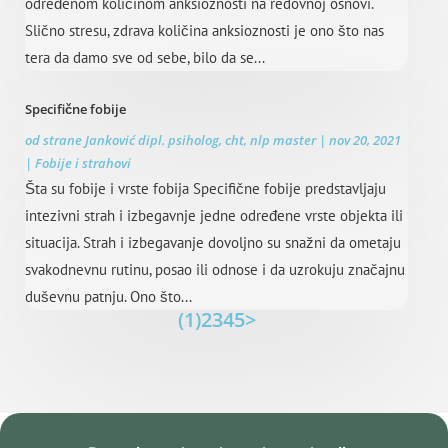
određenom količinom anksioznosti na redovnoj osnovi.
Slično stresu, zdrava količina anksioznosti je ono što nas
tera da damo sve od sebe, bilo da se...
Specifične fobije
od strane
Janković dipl. psiholog, cht, nlp master
|
nov 20, 2021
|
Fobije i strahovi
Šta su fobije i vrste fobija Specifične fobije predstavljaju
intezivni strah i izbegavnje jedne određene vrste objekta ili
situacija. Strah i izbegavanje dovoljno su snažni da ometaju
svakodnevnu rutinu, posao ili odnose i da uzrokuju značajnu
duševnu patnju. Ono što...
(1)
2
3
4
5
>