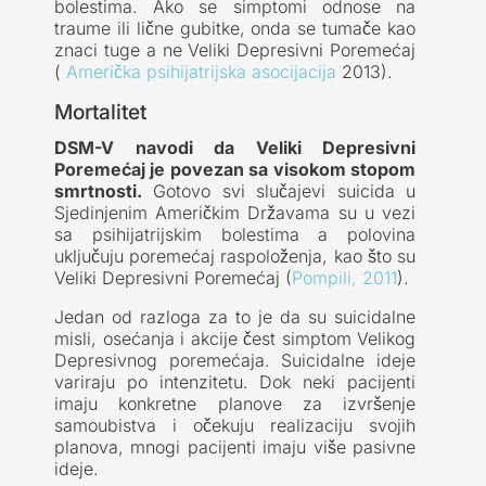
bolestima. Ako se simptomi odnose na
traume ili lične gubitke, onda se tumače kao
znaci tuge a ne Veliki Depresivni Poremećaj
(
Američka psihijatrijska asocijacija
2013).
Mortalitet
DSM-V navodi da Veliki Depresivni
Poremećaj je povezan sa visokom stopom
smrtnosti.
Gotovo svi slučajevi suicida u
Sjedinjenim Američkim Državama su u vezi
sa psihijatrijskim bolestima a polovina
uključuju poremećaj raspoloženja, kao što su
Veliki Depresivni Poremećaj (
Pompili, 2011
).
Jedan od razloga za to je da su suicidalne
misli, osećanja i akcije čest simptom Velikog
Depresivnog poremećaja. Suicidalne ideje
variraju po intenzitetu. Dok neki pacijenti
imaju konkretne planove za izvršenje
samoubistva i očekuju realizaciju svojih
planova, mnogi pacijenti imaju više pasivne
ideje.