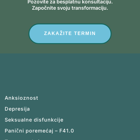
Pozovite za besplatnu konsultaciju.
Započnite svoju transformaciju.
ZAKAŽITE TERMIN
Anksioznost
Depresija
Seksualne disfunkcije
Panični poremećaj – F41.0