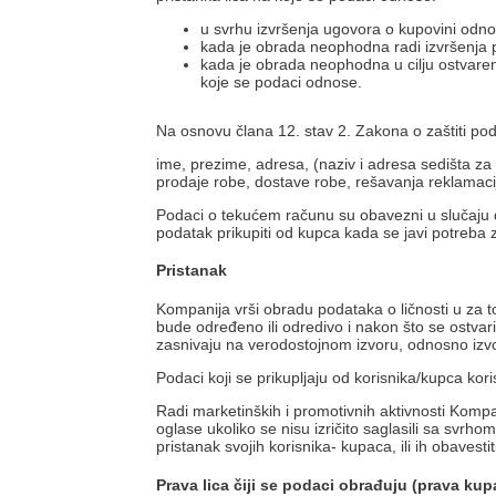
u svrhu izvršenja ugovora o kupovini odnos
kada je obrada neophodna radi izvršenja
kada je obrada neophodna u cilju ostvarenja
koje se podaci odnose.
Na osnovu člana 12. stav 2. Zakona o zaštiti pod
ime, prezime, adresa, (naziv i adresa sedišta za p
prodaje robe, dostave robe, rešavanja reklamacij
Podaci o tekućem računu su obavezni u slučaju d
podatak prikupiti od kupca kada se javi potreba
Pristanak
Kompanija vrši obradu podataka o ličnosti u za 
bude određeno ili odredivo i nakon što se ostvari
zasnivaju na verodostojnom izvoru, odnosno izvor
Podaci koji se prikupljaju od korisnika/kupca kori
Radi marketinških i promotivnih aktivnosti Kompa
oglase ukoliko se nisu izričito saglasili sa svrh
pristanak svojih korisnika- kupaca, ili ih obavesti
Prava lica čiji se podaci obrađuju (prava kup