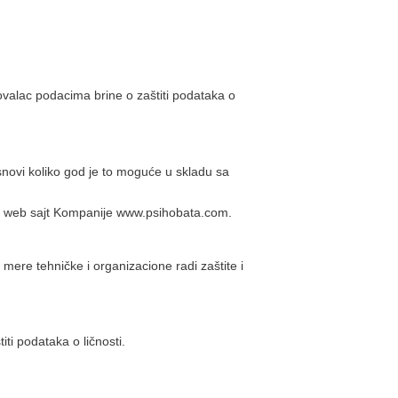
ovalac podacima brine o zaštiti podataka o
j osnovi koliko god je to moguće u skladu sa
tan web sajt Kompanije www.psihobata.com.
mere tehničke i organizacione radi zaštite i
i podataka o ličnosti.