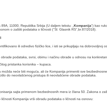
89A, 11000, Republika Srbija (U daljem tekstu: „
Kompanija
“) kao ruk
konom o zaštiti podataka o ličnosti (“Sl. Glasnik RS”,br.87/2018).
I
tifikovano ili odredivo fizičko lice, i isti se prikupljaju na dobrovoljno
vrsti obrade podataka, svrsi, obimu i načinu obrade u odnosu na konkre
ičitog pristanka korisnika – kupaca.
ca možda neće biti moguća, ali će Kompanija primeniti sve bezbednosne 
ošlo do neovlašćenog pristupa ili neovlašćene obrade podataka.
onisanja sajta primenom bezbednosnih mera iz člana 50. Zakona o zaštit
 ličnosti Kompanija vrši obradu podataka o ličnosti na osnovu: