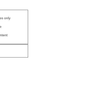
es only
le
ntent