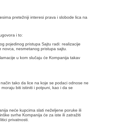
esima pretežniji interesi prava i slobode lica na
ugovora i to:
og pojedinog pristupa Sajtu radi: realizacije
je novca, nesmetanog pristupa sajtu.
klamacije u kom slučaju će Kompanija takav
 način tako da lice na koje se podaci odnose ne
aju biti istiniti i potpuni, kao i da se
nija neće kupcima slati neželjene poruke ili
ške svrhe Kompanija će za iste ili zatražiti
tici privatnosti.