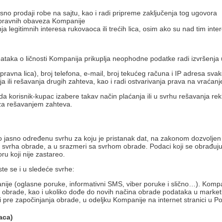
no prodaji robe na sajtu, kao i radi pripreme zaključenja tog ugovora
 pravnih obaveza Kompanije
 legitimnih interesa rukovaoca ili trećih lica, osim ako su nad tim inter
ataka o ličnosti Kompanija prikuplja neophodne podatke radi izvršenja 
ravna lica), broj telefona, e-mail, broj tekućeg računa i IP adresa svak
a ili rešavanja drugih zahteva, kao i radi ostvarivanja prava na vraćan
a korisnik-kupac izabere takav način plaćanja ili u svrhu rešavanja re
 za rešavanjem zahteva.
to jasno određenu svrhu za koju je pristanak dat, na zakonom dozvoljen
 svrha obrade, a u srazmeri sa svrhom obrade. Podaci koji se obrađuju mor
u koji nije zastareo.
ste se i u sledeće svrhe:
nije (oglasne poruke, informativni SMS, viber poruke i slično…). Kompa
om obrade, kao i ukoliko dođe do novih načina obrade podataka u marketin
ti pre započinjanja obrade, u odeljku Kompanije na internet stranici u Poli
aca)