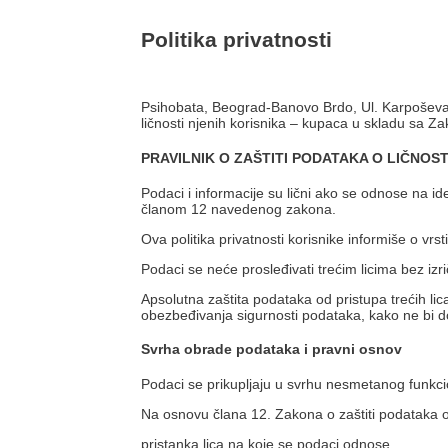
Politika privatnosti
Psihobata, Beograd-Banovo Brdo, Ul. Karpoševa 
ličnosti njenih korisnika – kupaca u skladu sa Za
PRAVILNIK O ZAŠTITI PODATAKA O LIČNOST
Podaci i informacije su lični ako se odnose na iden
članom 12 navedenog zakona.
Ova politika privatnosti korisnike informiše o 
Podaci se neće prosleđivati trećim licima bez izr
Apsolutna zaštita podataka od pristupa trećih li
obezbeđivanja sigurnosti podataka, kako ne bi d
Svrha obrade podataka i pravni osnov
Podaci se prikupljaju u svrhu nesmetanog funkci
Na osnovu člana 12. Zakona o zaštiti podataka o
pristanka lica na koje se podaci odnose.