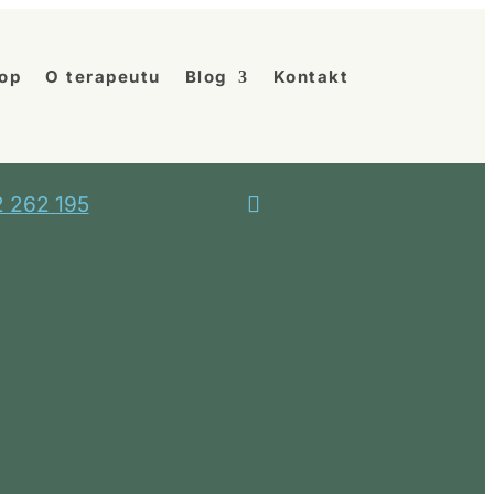
op
O terapeutu
Blog
Kontakt
 262 195