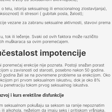
a o telu, istorija seksualnog ili emocionalnog zlostavljanja),
ksioznost) ili stresori ( gubitak posla, žalost);
icije vezane za zabranu seksualne aktivnosti, stavovi prema
, tok ili lečenje. Svaki od ovih faktora može različito
čitih muškaraca sa ovim poremećajem.
učestalost impotencije
i poremećaj erekcije nije poznata. Postoji snažan porast
cijom u zavisnosti od starosti, posebno nakon 50 godina.
0 godina žali se na povremene probleme sa erekcijom. Oko
kcijom pri prvom seksualnom iskustvu, dok je oko 8%
alu penetraciju tokom prvog seksualnog iskustva.
zvoj i kurs erektilne disfunkcije
vom seksualnom pokušaju sa seksom sa ranije nepoznatim
i alkohola, neželjom da imaju seks i pritiskom vršnjaka.