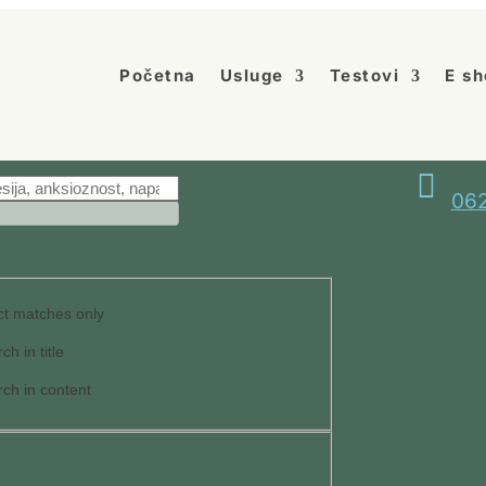
Početna
Usluge
Testovi
E sh

062
t matches only
ch in title
ch in content