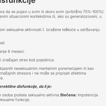
isfunkcije
a da se pojavi u svim ili skoro svim (približno 75%-100%)
vanim situacionim kontekstima ili, ako su generalozovani, u
kom seksualne aktivnosti.1. Izražene teškoće u održavanju
sti
manje 6 meseci.
ki značajan stres kod pojedinca.
objasniti neseksualnim mentalnim poremećajem ili kao
načajnih stresora i ne može se pripisati efektima
ja.
ktilne disfunkcije, da li je:
e osoba postala seksualno aktivna.
Stečena:
Impotencija
ksualne funkcije.