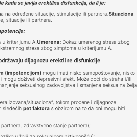
da se javlja erektilna disfunkcija, da li je:
a na određene situacije, stimulacije ili partnera.
Situaciona
:
 situacije ili partnera.
mpotencije:
u kriterijumu A.
Umerena:
Dokaz umerenog stresa zbog
ekstremnog stresa zbog simptoma u kriterijumu A.
održavaju dijagnozu erektilne disfunkcije
m (impotencijom)
mogu imati nisko samopoštovanje, nisko
mogu doživeti depresivni afekt. Može doći do straha i/ili
anjenje seksualnog zadovoljstva i smanjena seksualna želja
eralizovana/situaciona”, tokom procene i dijagnoze
r sledećih
pet faktora
s obzirom na to da oni mogu biti
 partnera, zdravstveno stanje partnera);
razlike u želji za seksualnom aktivnopšću);