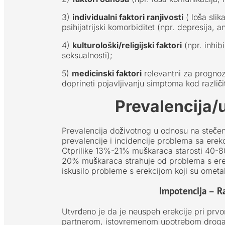
3)
individualni faktori ranjivosti
( loša slik
psihijatrijski komorbiditet (npr. depresija, an
4)
kulturološki/religijski faktori
(npr. inhib
seksualnosti);
5)
medicinski faktori
relevantni za prognozu
doprineti pojavljivanju simptoma kod razli
Prevalencija/
Prevalencija doživotnog u odnosu na stečen
prevalencije i incidencije problema sa erek
Otprilike 13%-21% muškaraca starosti 40-8
20% muškaraca strahuje od problema s ere
iskusilo probleme s erekcijom koji su omet
Impotencija – Ra
Utvrđeno je da je neuspeh erekcije pri pr
partnerom, istovremenom upotrebom droga il