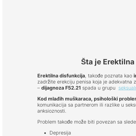
Šta je Erektilna
Erektilna disfunkcija
, takođe poznata kao
zadržite erekciju penisa koja je adekvatna 
–
dijagnoza F52.21
spada u grupu
seksual
Kod mlađih muškaraca, psihološki problemi
komunikacija sa partnerom ili razlike u sek
anksioznosti.
Problem takođe može biti povezan sa slede
Depresija