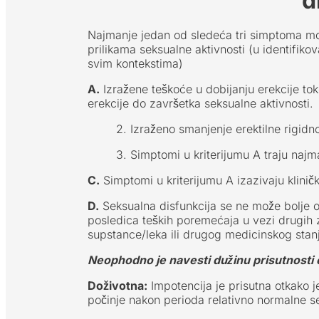
d
Najmanje jedan od sledeća tri simptoma mor
prilikama seksualne aktivnosti (u identifiko
svim kontekstima)
A.
Izražene teškoće u dobijanju erekcije to
erekcije do završetka seksualne aktivnosti.
2. Izraženo smanjenje erektilne rigidno
3. Simptomi u kriterijumu A traju naj
C.
Simptomi u kriterijumu A izazivaju klinič
D.
Seksualna disfunkcija se ne može bolje 
posledica teških poremećaja u vezi drugih z
supstance/leka ili drugog medicinskog stan
Neophodno je navesti dužinu prisutnosti ere
Doživotna:
Impotencija je prisutna otkako j
počinje nakon perioda relativno normalne se