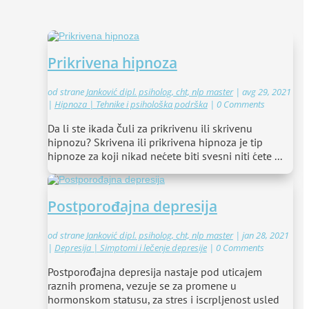
Prikrivena hipnoza
od strane
Janković dipl. psiholog, cht, nlp master
|
avg 29, 2021
|
Hipnoza | Tehnike i psihološka podrška
| 0 Comments
Da li ste ikada čuli za prikrivenu ili skrivenu
hipnozu? Skrivena ili prikrivena hipnoza je tip
hipnoze za koji nikad nećete biti svesni niti ćete ...
Postporođajna depresija
od strane
Janković dipl. psiholog, cht, nlp master
|
jan 28, 2021
|
Depresija | Simptomi i lečenje depresije
| 0 Comments
Postporođajna depresija nastaje pod uticajem
raznih promena, vezuje se za promene u
hormonskom statusu, za stres i iscrpljenost usled