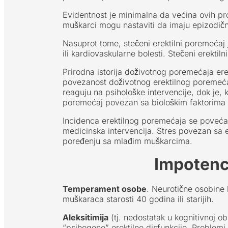
Evidentnost je minimalna da većina ovih pro
muškarci mogu nastaviti da imaju epizodič
Nasuprot tome, stečeni erektilni poremećaj 
ili kardiovaskularne bolesti. Stečeni erekt
Prirodna istorija doživotnog poremećaja ere
povezanost doživotnog erektilnog poremećaj
reaguju na psihološke intervencije, dok je, 
poremećaj povezan sa biološkim faktorima i
Incidenca erektilnog poremećaja se poveća
medicinska intervencija. Stres povezan sa 
poređenju sa mlađim muškarcima.
Impotenci
Temperament osobe
. Neurotične osobine
muškaraca starosti 40 godina ili starijih.
Aleksitimija
(tj. nedostatak u kognitivnoj 
“psihogene” erektilne disfunkcije. Problemi