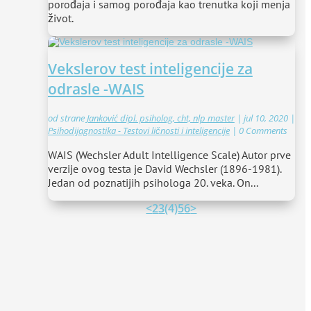
porođaja i samog porođaja kao trenutka koji menja
život.
Vekslerov test inteligencije za
odrasle -WAIS
od strane
Janković dipl. psiholog, cht, nlp master
|
jul 10, 2020
|
Psihodijagnostika - Testovi ličnosti i inteligencije
| 0 Comments
WAIS (Wechsler Adult Intelligence Scale) Autor prve
verzije ovog testa je David Wechsler (1896-1981).
Jedan od poznatijih psihologa 20. veka. On...
<
2
3
(4)
5
6
>