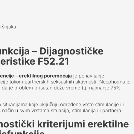
vršnjaka
unkcija – Dijagnostičke
eristike F52.21
encije – erektilnog poremećaja
je ponavljanje
cije tokom partnerskih seksualnih aktivnosti. Neophodna je
lo da je problem prisutan duže vreme (tj. najmanje 75%
situacijama koje uključuju određene vrste stimulacije ili
 način u svim vrstama situacija, stimulacija ili partnera.
ostički kriterijumi erektilne