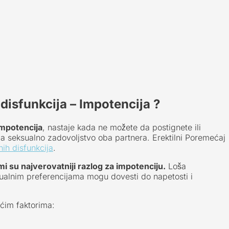
 disfunkcija – Impotencija ?
impotencija
, nastaje kada ne možete da postignete ili
za seksualno zadovoljstvo oba partnera. Erektilni Poremećaj
nih disfunkcija
.
 su najverovatniji razlog za impotenciju.
Loša
sualnim preferencijama mogu dovesti do napetosti i
ćim faktorima: