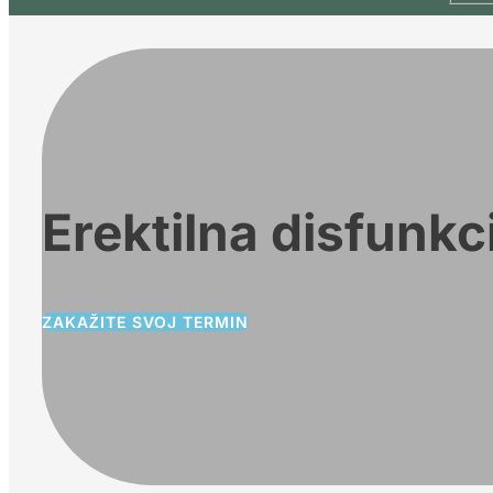
Erektilna disfunkc
ZAKAŽITE SVOJ TERMIN