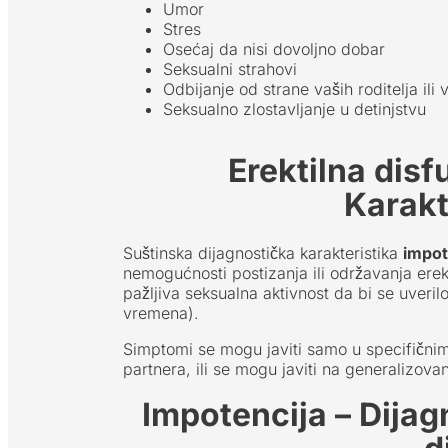
Umor
Stres
Osećaj da nisi dovoljno dobar
Seksualni strahovi
Odbijanje od strane vaših roditelja ili 
Seksualno zlostavljanje u detinjstvu
Erektilna disf
Karakt
Suštinska dijagnostička karakteristika
impot
nemogućnosti postizanja ili održavanja erek
pažljiva seksualna aktivnost da bi se uveri
vremena).
Simptomi se mogu javiti samo u specifičnim 
partnera, ili se mogu javiti na generalizovan
Impotencija – Dijagn