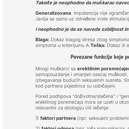
Takođe je neophodno da muškarac navede ka
Generalizovana
: Impotencija nije ograničen
Javlja se samo uz određene vrste stimulacije,
I neophodno je da se navede ozbiljnost i
Blaga:
Dokaz blagog stresa zbog simptoma 
simptoma u kriterijumu A.
Teška:
Dokaz ili 
Povezane funkcije koje p
Mnogi muškarci sa
erektilnim poremećaje
samopouzdanje i smanjen osećaj muškosti, i 
izbegavanja budućih seksualnih susreta. Sm
kod partnera pojedinca su uobičajeni.
Pored podtipova “doživotna/stečena” i “gen
erektilnog poremećaja mora se uzeti u obzi
relevantni za etiologiju i/ili lečenje:
1)
faktori partnera
(npr. seksualni problemi
2)
faktori odnosa
(npr. loša komunikacija, 