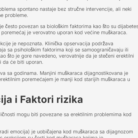
blema spontano nastaje bez stručne intervencije, ali neki
ne probleme.
je često povezan sa biološkim faktorima kao što su dijabete
ilni poremećaj je verovatno uporan kod većine muškaraca.
kcije je nepoznata. Klinička opservacija podržava
a sa psihološkim faktorima koji se samoograničavaju ili
kao što je gore navedeno, verovatnije da je stečeni erektilni
 da će biti uporan.
va sa godinama. Manjini muškaraca dijagnostikovana je
erektilnim poremećajem je manji kod starijih muškaraca u
ja i Faktori rizika
 ličnosti mogu biti povezane sa erektilnim problemima kod
obradi emocija) je uobičajena kod muškaraca sa dijagnozom
 s erekcijom su česti kod muškaraca kojima je