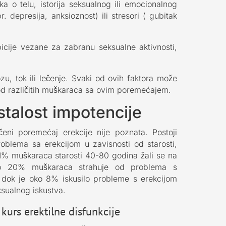
ka o telu, istorija seksualnog ili emocionalnog
pr. depresija, anksioznost) ili stresori ( gubitak
bicije vezane za zabranu seksualne aktivnosti,
u, tok ili lečenje. Svaki od ovih faktora može
kod različitih muškaraca sa ovim poremećajem.
stalost impotencije
eni poremećaj erekcije nije poznata. Postoji
roblema sa erekcijom u zavisnosti od starosti,
1% muškaraca starosti 40-80 godina žali se na
o 20% muškaraca strahuje od problema s
 dok je oko 8% iskusilo probleme s erekcijom
ksualnog iskustva.
kurs erektilne disfunkcije