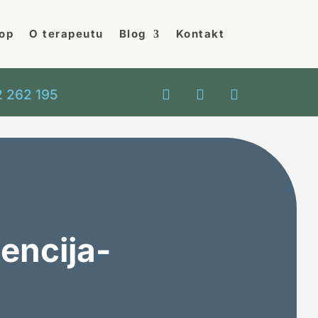
op
O terapeutu
Blog
Kontakt
 262 195
tencija-