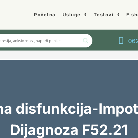
Početna
Usluge
Testovi
E sh

062
na disfunkcija-Impo
Dijagnoza F52.21