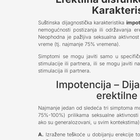
Karakteri
Suštinska dijagnostička karakteristika
impot
nemogućnosti postizanja ili održavanja ere
Neophodna je pažljiva seksualna aktivnost
vreme (tj. najmanje 75% vremena).
Simptomi se mogu javiti samo u specifičn
stimulacije ili partnera, ili se mogu javiti
stimulacija ili partnera.
Impotencija – Dija
erektilne
Najmanje jedan od sledeća tri simptoma mor
75%-100%) prilikama seksualne aktivnosti (
ako su generalozovani, u svim kontekstima)
A.
Izražene teškoće u dobijanju erekcije to