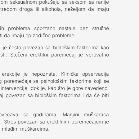
rvom seksualnom pokušaju sa seksom sa ranije
rebom droga ili alkohola, neželjom da imaju
ih problema spontano nastaje bez stručne
iti da imaju epizodične probleme.
j je često povezan sa biološkim faktorima kao
esti. Stečeni erektilni poremećaj je verovatno
 erekcije je nepoznata. Klinička opservacija
g poremećaja sa psihološkim faktorima koji se
intervencije, dok je, kao što je gore navedeno,
ćaj povezan sa biološkim faktorima i da će biti
povećava sa godinama. Manjini muškaraca
ja. Stres povezan sa erektilnim poremećajem je
sa mlađim muškarcima.