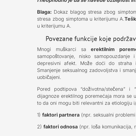
Blaga:
Dokaz blagog stresa zbog simptoma
stresa zbog simptoma u kriterijumu A.
Tešk
u kriterijumu A.
Povezane funkcije koje podržava
Mnogi muškarci sa
erektilnim porem
samopoštovanje, nisko samopouzdanje i
depresivni afekt. Može doći do straha i
Smanjenje seksualnog zadovoljstva i smanj
uobičajeni.
Pored podtipova “doživotna/stečena” i “
dijagnoze erektilnog poremećaja mora se u
to da oni mogu biti relevantni za etiologiju i/
1)
faktori partnera
(npr. seksualni problemi
2)
faktori odnosa
(npr. loša komunikacija, 