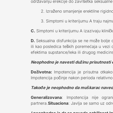
održavanju erekcije do završetka seksualne 
2. Izraženo smanjenje erektilne rigidno
3. Simptomi u kriterijumu A traju najm
C.
Simptomi u kriterijumu A izazivaju klinič
D.
Seksualna disfunkcija se ne može bolje
ili kao posledica teških poremećaja u vezi 
efektima supstance/leka ili drugog medicin
Neophodno je navesti dužinu prisutnosti ere
Doživotna:
Impotencija je prisutna otkako
Impotencija počinje nakon perioda relativno
Takođe je neophodno da muškarac navede ka
Generalizovana
: Impotencija nije ogran
partnera.
Situaciona
: Javlja se samo uz odre
I neophodno je da se navede ozbiljnost i