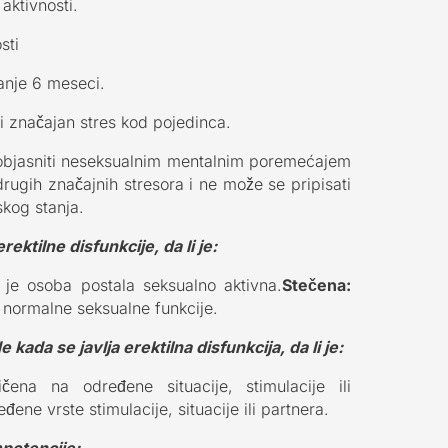
aktivnosti.
sti
anje 6 meseci.
ki značajan stres kod pojedinca.
 objasniti neseksualnim mentalnim poremećajem
drugih značajnih stresora i ne može se pripisati
skog stanja.
ktilne disfunkcije, da li je:
 je osoba postala seksualno aktivna.
Stečena:
 normalne seksualne funkcije.
da se javlja erektilna disfunkcija, da li je:
ičena na određene situacije, stimulacije ili
đene vrste stimulacije, situacije ili partnera.
mpotencije: