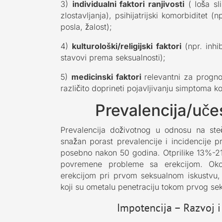
3)
individualni faktori ranjivosti
( loša sli
zlostavljanja), psihijatrijski komorbiditet (n
posla, žalost);
4)
kulturološki/religijski faktori
(npr. inhi
stavovi prema seksualnosti);
5)
medicinski faktori
relevantni za prognoz
različito doprineti pojavljivanju simptoma 
Prevalencija/uče
Prevalencija doživotnog u odnosu na steč
snažan porast prevalencije i incidencije p
posebno nakon 50 godina. Otprilike 13%-2
povremene probleme sa erekcijom. Ok
erekcijom pri prvom seksualnom iskustvu,
koji su ometalu penetraciju tokom prvog se
Impotencija – Razvoj i 