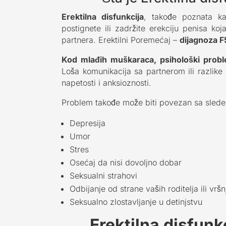
Erektilna disfunkcija
, takođe poznata 
postignete ili zadržite erekciju penisa k
partnera. Erektilni Poremećaj –
dijagnoza F
Kod mlađih muškaraca, psihološki proble
Loša komunikacija sa partnerom ili razlik
napetosti i anksioznosti.
Problem takođe može biti povezan sa slede
Depresija
Umor
Stres
Osećaj da nisi dovoljno dobar
Seksualni strahovi
Odbijanje od strane vaših roditelja ili vrš
Seksualno zlostavljanje u detinjstvu
Erektilna disfunk