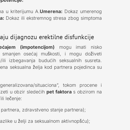
 u kriterijumu A.
Umerena:
Dokaz umerenog
a:
Dokaz ili ekstremnog stresa zbog simptoma
ju dijagnozu erektilne disfunkcije
ećajem (impotencijom)
mogu imati nisko
 smanjen osećaj muškosti, i mogu doživeti
/ili izbegavanja budućih seksualnih susreta.
ena seksualna želja kod partnera pojedinca su
generalizovana/situaciona”, tokom procene i
zeti u obzir sledećih
pet faktora
s obzirom na
ili lečenje:
 partnera, zdravstveno stanje partnera);
razlike u želji za seksualnom aktivnopšću);