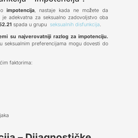
kao
impotencija
, nastaje kada ne možete da
oja je adekvatna za seksualno zadovoljstvo oba
52.21
spada u grupu
seksualnih disfunkcija
.
mi su najverovatniji razlog za impotenciju.
e u seksualnim preferencijama mogu dovesti do
ćim faktorima:
njaka
cija – Dijagnostičke