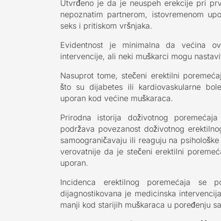
Utvrđeno je da je neuspeh erekcije pri p
nepoznatim partnerom, istovremenom upot
seks i pritiskom vršnjaka.
Evidentnost je minimalna da većina ov
intervencije, ali neki muškarci mogu nastav
Nasuprot tome, stečeni erektilni poremeća
što su dijabetes ili kardiovaskularne bol
uporan kod većine muškaraca.
Prirodna istorija doživotnog poremećaja
podržava povezanost doživotnog erektilno
samoograničavaju ili reaguju na psihološke 
verovatnije da je stečeni erektilni poreme
uporan.
Incidenca erektilnog poremećaja se 
dijagnostikovana je medicinska intervenci
manji kod starijih muškaraca u poređenju 