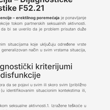
stike F52.21
encije – erektilnog poremećaja
je ponavljanje
kcije tokom partnerskih seksualnih aktivnosti.
 da bi se uverilo da je problem prisutan duže
im situacijama koje uključuju određene vrste
 na generalizovan način u svim vrstama situacija,
gnostički kriterijumi
 disfunkcije
a da se pojavi u svim ili skoro svim (približno
u identifikovanim situacionim kontekstima ili,
kom seksualne aktivnosti.1. Izražene teškoće u