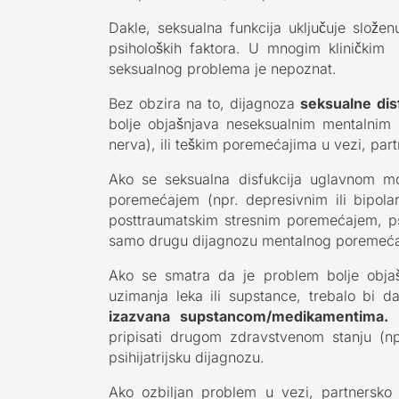
Dakle, seksualna funkcija uključuje složenu
psiholoških faktora. U mnogim kliničkim 
seksualnog problema je nepoznat.
Bez obzira na to, dijagnoza
seksualne dis
bolje objašnjava neseksualnim mentalnim 
nerva), ili teškim poremećajima u vezi, part
Ako se seksualna disfukcija uglavnom mo
poremećajem (npr. depresivnim ili bipol
posttraumatskim stresnim poremećajem, ps
samo drugu dijagnozu mentalnog poremeća
Ako se smatra da je problem bolje objaš
uzimanja leka ili supstance, trebalo bi d
izazvana supstancom/medikamentima.
T
pripisati drugom zdravstvenom stanju (n
psihijatrijsku dijagnozu.
Ako ozbiljan problem u vezi, partnersko na