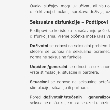
Ovakvi slučajevi mogu uključivati, ali nisu
o efektivnoj stimulaciji sprečava doživljaj 
Seksualne disfunkcije – Podtipovi
Podtipovi se koriste za označavanje poče
disfunkcijama, vreme početka može ukazivat
Doživotni
se odnosi na seksualni problem ko
stečeni se odnosi na seksualne poremeća
normalne seksualne funkcije.
Uopšteni/generalni
se odnosi na seksuaon
vrste stimulacije, situacije ili partnera.
Situacioni
se odnose na seksualne potešk
stimulacije, situacije ili partnera.
Pored
doživotnih/stečenih
i
generalizov
seksualne disfunkcije mora se uzeti u obzir 