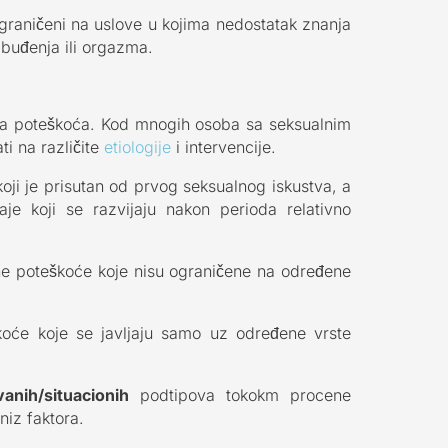
 ograničeni na uslove u kojima nedostatak znanja
uzbuđenja ili orgazma.
tka poteškoća. Kod mnogih osoba sa seksualnim
i na različite
etiologije
i intervencije.
ji je prisutan od prvog seksualnog iskustva, a
je koji se razvijaju nakon perioda relativno
e poteškoće koje nisu ograničene na određene
oće koje se javljaju samo uz određene vrste
anih/situacionih
podtipova tokokm procene
niz faktora.