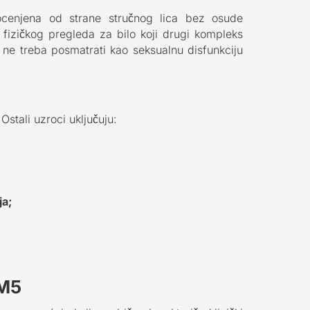
ocenjena od strane stručnog lica bez osude
i fizičkog pregleda za bilo koji drugi kompleks
 ne treba posmatrati kao seksualnu disfunkciju
 Ostali uzroci uključuju:
ja;
SM5