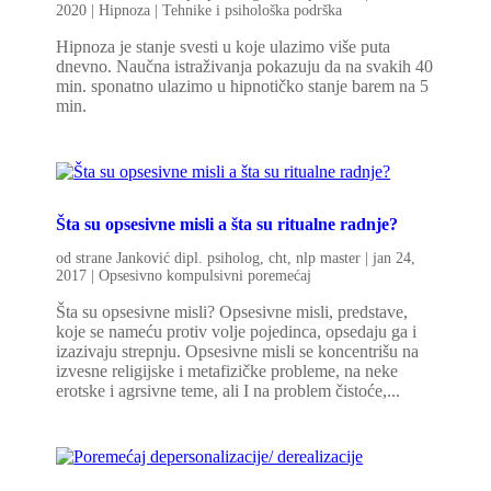
2020
|
Hipnoza | Tehnike i psihološka podrška
Hipnoza je stanje svesti u koje ulazimo više puta
dnevno. Naučna istraživanja pokazuju da na svakih 40
min. sponatno ulazimo u hipnotičko stanje barem na 5
min.
Šta su opsesivne misli a šta su ritualne radnje?
od strane
Janković dipl. psiholog, cht, nlp master
|
jan 24,
2017
|
Opsesivno kompulsivni poremećaj
Šta su opsesivne misli? Opsesivne misli, predstave,
koje se nameću protiv volje pojedinca, opsedaju ga i
izazivaju strepnju. Opsesivne misli se koncentrišu na
izvesne religijske i metafizičke probleme, na neke
erotske i agrsivne teme, ali I na problem čistoće,...