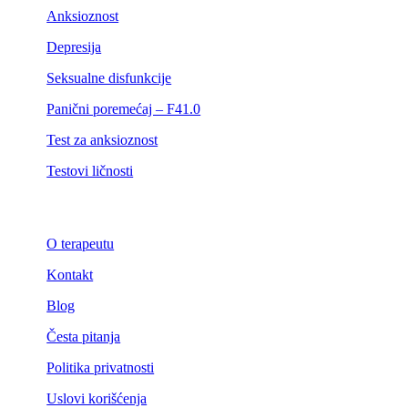
Anksioznost
Depresija
Seksualne disfunkcije
Panični poremećaj – F41.0
Test za anksioznost
Testovi ličnosti
O terapeutu
Kontakt
Blog
Česta pitanja
Politika privatnosti
Uslovi korišćenja