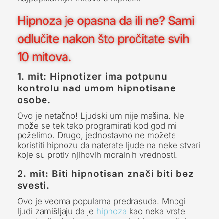
Hipnoza je opasna da ili ne? Sami
odlučite nakon što pročitate svih
10 mitova.
1. mit: Hipnotizer ima potpunu
kontrolu nad umom hipnotisane
osobe.
Ovo je netačno! Ljudski um nije mašina. Ne
može se tek tako programirati kod god mi
poželimo. Drugo, jednostavno ne možete
koristiti hipnozu da naterate ljude na neke stvari
koje su protiv njihovih moralnih vrednosti.
2. mit: Biti hipnotisan znači biti bez
svesti.
Ovo je veoma popularna predrasuda. Mnogi
ljudi zamišljaju da je
hipnoza
kao neka vrste