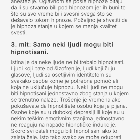
anestezije. Uglavnom se posle hipnoze pitaju
da li su stvarno bili pod hipnozom jer ih buni to
što su svo vreme bili svesni svega što se
dešavalo tokom hipnoze. Poželjno je shvatiti da
je hipnoza stanje u kojem se menja kvalitet
svesti.
3. mit: Samo neki ljudi mogu biti
hipnotisani.
Istina je da neke ljude ne bi trebalo hipnotisati.
Ljudi koji pate od šizofrenije, ljudi koji čuju
glasove, ljudi sa osetljivim identitetom su
svakako osobe kome je potrebna pomoć ali
koja ne uključuje hipnozu. Neki ljudi ne mogu
biti hipnotisani jednostavno zbog stanja u kojem
se trenutno nalaze. Trošenje je vremena ako
pokušavate da hipnotišete osobu koja je pijana.
Osobe koje su u dubokoj depresiji ili koje su u
nekim teškim emotivnim stanjima jednostavno
ne reaguju na napade hipnotičke indukcije.
Skoro svi ostali mogu biti hipnotisani ako to
zaista žele. Isto tako svako se može odupreti