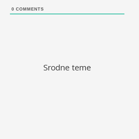
0
COMMENTS
Srodne teme
Janković dipl. psiholog, cht, nlp master
Šta je erotska hipnoza? Erotska hipnoza je upotreba