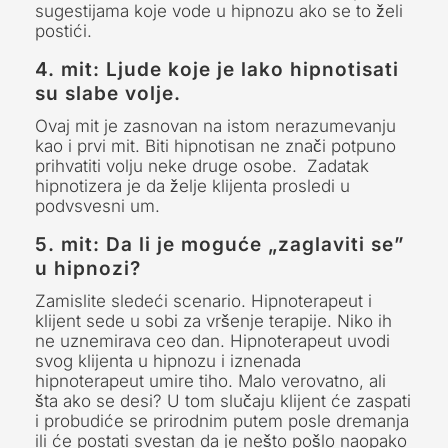
sugestijama koje vode u hipnozu ako se to želi
postići.
4. mit: Ljude koje je lako hipnotisati
su slabe volje.
Ovaj mit je zasnovan na istom nerazumevanju
kao i prvi mit. Biti hipnotisan ne znači potpuno
prihvatiti volju neke druge osobe. Zadatak
hipnotizera je da želje klijenta prosledi u
podvsvesni um.
5. mit:
Da li je moguće „zaglaviti se”
u hipnozi?
Zamislite sledeći scenario. Hipnoterapeut i
klijent sede u sobi za vršenje terapije. Niko ih
ne uznemirava ceo dan. Hipnoterapeut uvodi
svog klijenta u hipnozu i iznenada
hipnoterapeut umire tiho. Malo verovatno, ali
šta ako se desi? U tom slučaju klijent će zaspati
i probudiće se prirodnim putem posle dremanja
ili će postati svestan da je nešto pošlo naopako