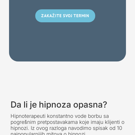
ZAKAŽITE SVOJ TERMIN
Da li je hipnoza opasna?
Hipnoterapeuti konstantno vode borbu sa
pogrešnim pretpostavakama koje imaju klijenti o
hipnozi. Iz ovog razloga navodimo spisak od 10
najpopularnijih mitova o hipnozi.