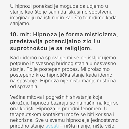
U hipnozi ponekad je moguće da udjemo u
stanje kao što je san i da iskusimo sopstvenu
imaginaciju na isti način kao što to radimo kada
sanjamo.
10. mit: Hipnoza je forma misticizma,
predstavlja potencijalno zlo i u
suprotnošću je sa religijom.
Kada idemo na spavanje mi se ne isključujemo
potpuno iz svesnog budnog stanja u nesvesno
stanje. To je postepen proces. Mi prolazimo
postepeno kroz hipnotička stanja kada idemo
na spavanje. Hipnoza nije ništa manje mistična
od spavanja.
Većina mitova i pogrešnih shvatanja koje
okružuju hipnozu baziraju se na način na koji se
ona koristi. Hipnoza je prirodni fenomen. U
terapeutskom kontekstu može se biti korisna i
nekorisna. Sve u svemu hipnoza je jednostavno
prirodno stanje
svesti
– ništa manje, ništa više.