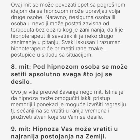
Ovaj mit se može povezati opet sa pogrešnom
idejom da se hipnozom može upravljati volja
druge osobe. Naravno, nesigurna osoba ili
osoba u nevolji može postati zavisna od
terapeuta bez obzira kog je zanimanja, da li je
hipnoterapeut ili savetnik ili je neko drugo
zanimanje u pitanju. Svaki iskusan i razuman
hipnoterapeut će primetiti rane znake i
postupiće u skladu sa situacijom.
8. mit: Pod
hipnozom
osoba se može
setiti apsolutno svega što joj se
desilo.
Ovo je više preuveličavanje nego mit. Istina je
da hipnoza može omogućiti lakši pristup
memoriji i ponekad je moguće izvršiti regresiju
tj. sećanjima se vratiti u ranija vremena i
proživeti stvari koje su Vam se desile.
9. mit: Hipnoza Vas može vratiti u
najranija postojanja na Zemlji.