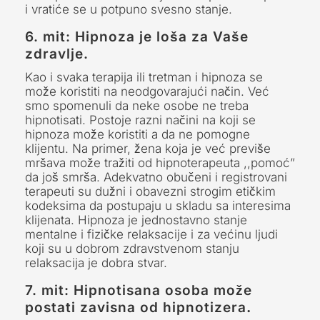
i vratiće se u potpuno svesno stanje.
6. mit: Hipnoza je loša za Vaše
zdravlje.
Kao i svaka terapija ili tretman i hipnoza se
može koristiti na neodgovarajući način. Već
smo spomenuli da neke osobe ne treba
hipnotisati. Postoje razni načini na koji se
hipnoza može koristiti a da ne pomogne
klijentu. Na primer, žena koja je već previše
mršava može tražiti od hipnoterapeuta ,,pomoć”
da još smrša. Adekvatno obučeni i registrovani
terapeuti su dužni i obavezni strogim etičkim
kodeksima da postupaju u skladu sa interesima
klijenata. Hipnoza je jednostavno stanje
mentalne i fizičke relaksacije i za većinu ljudi
koji su u dobrom zdravstvenom stanju
relaksacija je dobra stvar.
7. mit: Hipnotisana osoba može
postati zavisna od hipnotizera
.