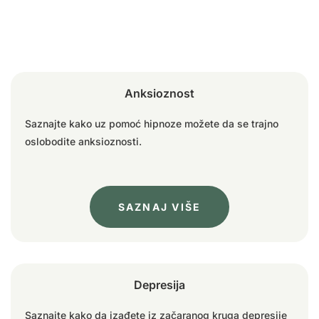
Anksioznost
Saznajte kako uz pomoć hipnoze možete da se trajno
oslobodite anksioznosti.
SAZNAJ VIŠE
Depresija
Saznajte kako da izađete iz začaranog kruga depresije