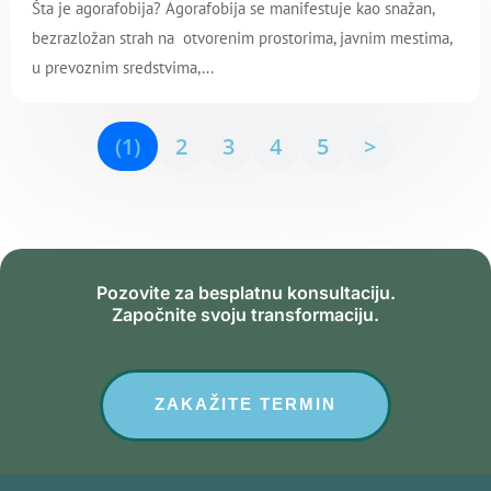
Šta je agorafobija? Agorafobija se manifestuje kao snažan,
bezrazložan strah na otvorenim prostorima, javnim mestima,
u prevoznim sredstvima,...
(1)
2
3
4
5
>
Pozovite za besplatnu konsultaciju.
Započnite svoju transformaciju.
ZAKAŽITE TERMIN