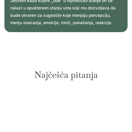
Jednom kada klijent „uđe“ u hipnotičko stanje on se
nalazi u opuštenom stanju uma koji mu dozvoljava da
bude otvoren za sugestije koje menjaju percepciju,
menju osećanja, emocije, misli, ponašanja, reakcije.
Najčešća pitanja