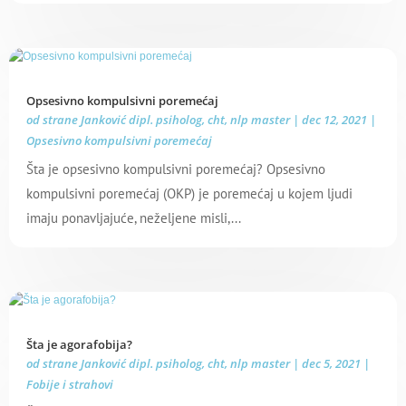
Opsesivno kompulsivni poremećaj
od strane
Janković dipl. psiholog, cht, nlp master
|
dec 12, 2021
|
Opsesivno kompulsivni poremećaj
Šta je opsesivno kompulsivni poremećaj? Opsesivno
kompulsivni poremećaj (OKP) je poremećaj u kojem ljudi
imaju ponavljajuće, neželjene misli,...
Šta je agorafobija?
od strane
Janković dipl. psiholog, cht, nlp master
|
dec 5, 2021
|
Fobije i strahovi