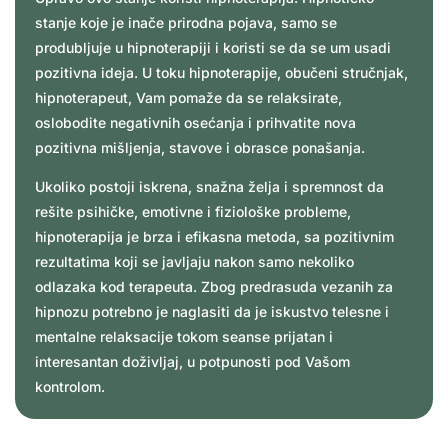
stanje koje je inače prirodna pojava, samo se
produbljuje u hipnoterapiji i koristi se da se um usadi
pozitivna ideja. U toku hipnoterapije, obučeni stručnjak,
hipnoterapeut, Vam pomaže da se relaksirate,
oslobodite negativnih osećanja i prihvatite nova
pozitivna mišljenja, stavove i obrasce ponašanja.
Ukoliko postoji iskrena, snažna želja i spremnost da
rešite psihičke, emotivne i fiziološke probleme,
hipnoterapija je brza i efikasna metoda, sa pozitivnim
rezultatima koji se javljaju nakon samo nekoliko
odlazaka kod terapeuta. Zbog predrasuda vezanih za
hipnozu potrebno je naglasiti da je iskustvo telesne i
mentalne relaksacije tokom seanse prijatan i
interesantan doživljaj, u potpunosti pod Vašom
kontrolom.