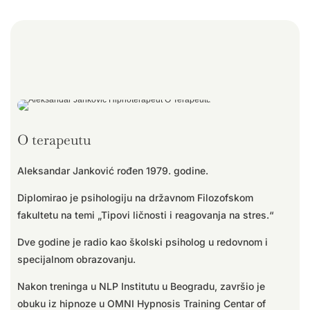
O terapeutu
Aleksandar Janković rođen 1979. godine.
Diplomirao je psihologiju na državnom Filozofskom
fakultetu na temi „Tipovi ličnosti i reagovanja na stres.“
Dve godine je radio kao školski psiholog u redovnom i
specijalnom obrazovanju.
Nakon treninga u NLP Institutu u Beogradu, završio je
obuku iz hipnoze u OMNI Hypnosis Training Centar of