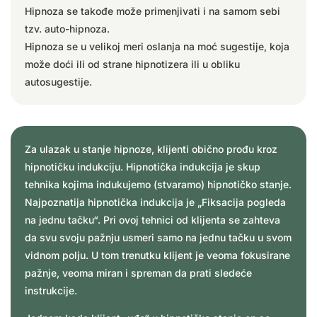
Hipnoza se takođe može primenjivati i na samom sebi
tzv. auto-hipnoza.
Hipnoza se u velikoj meri oslanja na moć sugestije, koja
može doći ili od strane hipnotizera ili u obliku
autosugestije.
Za ulazak u stanje hipnoze, klijenti obično prođu kroz
hipnotičku indukciju. Hipnotička indukcija je skup
tehnika kojima indukujemo (stvaramo) hipnotičko stanje.
Najpoznatija hipnotička indukcija je „Fiksacija pogleda
na jednu tačku“. Pri ovoj tehnici od klijenta se zahteva
da svu svoju pažnju usmeri samo na jednu tačku u svom
vidnom polju. U tom trenutku klijent je veoma fokusirane
pažnje, veoma miran i spreman da prati sledeće
instrukcije.