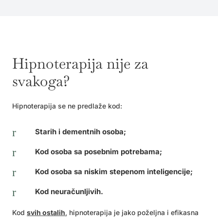
Hipnoterapija nije za
svakoga?
Hipnoterapija se ne predlaže kod:
r
Starih i dementnih osoba;
r
Kod osoba sa posebnim potrebama;
r
Kod osoba sa niskim stepenom inteligencije;
r
Kod neuračunljivih.
Kod
svih ostalih
, hipnoterapija je jako poželjna i efikasna