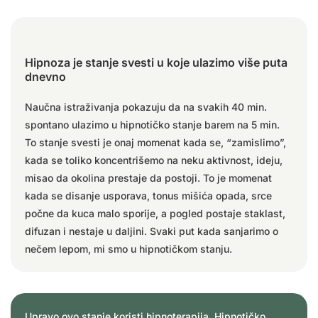
Hipnoza je stanje svesti u koje ulazimo više puta
dnevno
Naučna istraživanja pokazuju da na svakih 40 min.
spontano ulazimo u hipnotičko stanje barem na 5 min.
To stanje svesti je onaj momenat kada se, “zamislimo”,
kada se toliko koncentrišemo na neku aktivnost, ideju,
misao da okolina prestaje da postoji. To je momenat
kada se disanje usporava, tonus mišića opada, srce
počne da kuca malo sporije, a pogled postaje staklast,
difuzan i nestaje u daljini. Svaki put kada sanjarimo o
nečem lepom, mi smo u hipnotičkom stanju.
Upravo ovo stanje koristi hipnoterapija. Hipnotičko