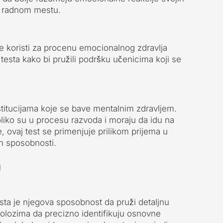
a radnom mestu.
 koristi za procenu emocionalnog zdravlja
 testa kako bi pružili podršku učenicima koji se
nstitucijama koje se bave mentalnim zdravljem.
liko su u procesu razvoda i moraju da idu na
, ovaj test se primenjuje prilikom prijema u
nih sposobnosti.
a
sta je njegova sposobnost da pruži detaljnu
olozima da precizno identifikuju osnovne