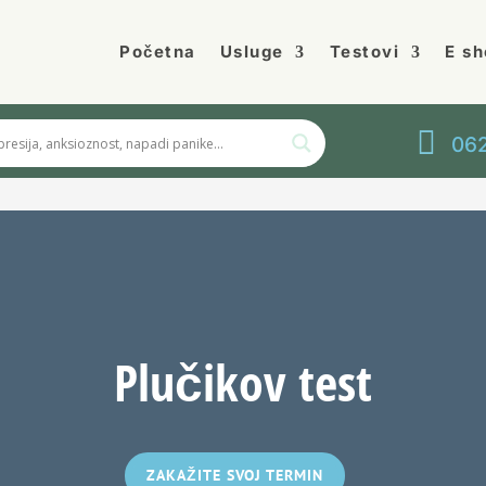
Početna
Usluge
Testovi
E sh

062
Plučikov test
ZAKAŽITE SVOJ TERMIN