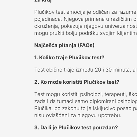
Plučikov test emocija je odličan za razum
pojedinaca. Njegova primena u različitim o
okruženja, pokazuje njegovu univerzalnost
mogu pružiti bolju podršku svojim klijenti
Najčešća pitanja (FAQs)
1. Koliko traje Plučikov test?
Test obično traje između 20 i 30 minuta, al
2. Ko može koristiti Plučikov test?
Test mogu koristiti psiholozi, terapeuti, š
zada i da tumaci samo diplomirani psiholog.
Plučika, po zakonu to je iskljucivo posao ps
nisu ovlašćeni za njegovu upotrebu.
3. Da li je Plučikov test pouzdan?