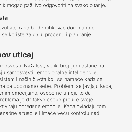
ik mogao pažljivo odgovoriti na svako pitanje.
sta
rezultate kako bi identifikovao dominantne
 se koriste za dalju procenu i planiranje
ov uticaj
mosvesti. Nažalost, veliki broj ljudi ostane na
ju samosvesti i emocionalne inteligencije.
sistem i način života koji se nameće kada se
a da upoznamo sebe. Problemi se javljaju kada,
itivnim emocijama, osobe ne umeju to da
 problema je da takve osobe prouče svoje
 aktiviraju određene emocije. Kada ovladaju tom
enadne situacije i imaće veću kontrolu nad