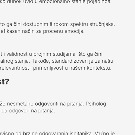
tako dubok uvid u emocionalno stanje pojedinca.
što ga čini dostupnim širokom spektru stručnjaka.
efikasan način za procenu emocija.
i validnost u brojnim studijama, što ga čini
lnog stanja. Takođe, standardizovan je za našu
relevantnost i primenljivost u našem kontekstu.
st?
že nesmetano odgovoriti na pitanja. Psiholog
 da odgovori na pitanja.
avisno od brzine odgovaranja ispitanika. Važno je