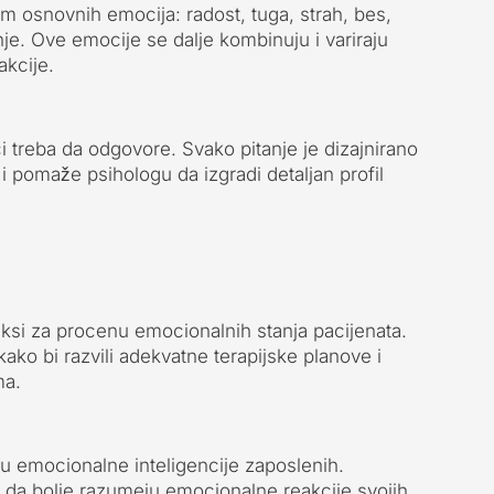
sam osnovnih emocija: radost, tuga, strah, bes,
je. Ove emocije se dalje kombinuju i variraju
akcije.
ici treba da odgovore. Svako pitanje je dizajnirano
i pomaže psihologu da izgradi detaljan profil
praksi za procenu emocionalnih stanja pacijenata.
 kako bi razvili adekvatne terapijske planove i
ma.
nu emocionalne inteligencije zaposlenih.
da bolje razumeju emocionalne reakcije svojih