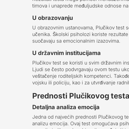
timova i unaprede međuljudske odnose n
U obrazovanju
U obrazovnim ustanovama, Plučikov test se
učenika. Školski psiholozi koriste rezultate
suočavaju sa emocionalnim izazovima.
U državnim institucijama
Plučikov test se koristi u svim državnim i
Ljudi se često podvrgavaju ovom testu uko
veštačenje roditeljskih kompetenci. Takođe
vojsku ili policiju, kao i za utvrđivanje rad
Prednosti Plučikovog test
Detaljna analiza emocija
Jedna od najvećih prednosti Plučikovog te
analizu emocija. Ovaj test omogućava psih