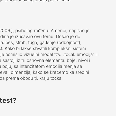
 2006.), psiholog rođen u Americi, napisao je
odina je izučavao ovu temu. Došao je do
a: bes, strah, tuga, gađenje (odbojnost),
t. Kako bi lakše shvatili kompleksni sistem
 osmislio vizuelni model tzv. „točak emocija“ ili
astoji iz tri osnovna elementa: boje, nivoi i
boju, sa intenzitetom emocija menja se i
ojeva i dimenzija; kako se krećemo ka sredini
ada prema obodu tj. kraju točka.
test?