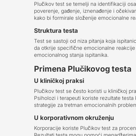
Plučikov test se temelji na identifikaciji o
poverenje, gađenje, iznenađenje i očekivan
kako bi formirale složenije emocionalne re
Struktura testa
Test se sastoji od niza pitanja koja ispitan
da otkrije specifične emocionalne reakcije 
emocionalnog stanja ispitanika.
Primena Plučikovog testa
U kliničkoj praksi
Plučikov test se često koristi u kliničkoj 
Psiholozi i terapeuti koriste rezultate testa
strategije za tretman emocionalnih proble
U korporativnom okruženju
Korporacije koriste Plučikov test za proce
Rezultati testa mogu pomoći menadžerima 