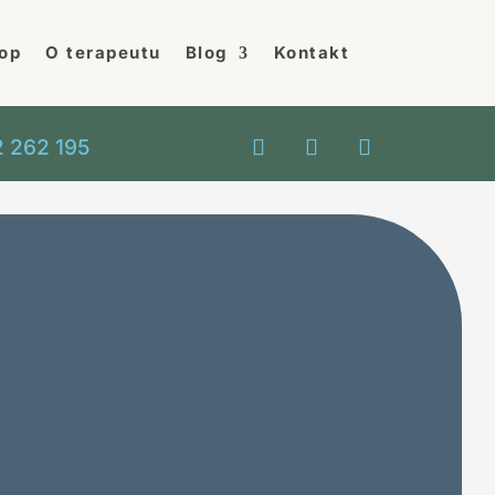
op
O terapeutu
Blog
Kontakt
 262 195