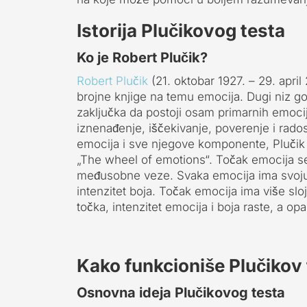
Istorija Plučikovog testa
Ko je Robert Plučik?
Robert Plučik
(21. oktobar 1927. – 29. april
brojne knjige na temu emocija. Dugi niz g
zaključka da postoji osam primarnih emocij
iznenađenje, iščekivanje, poverenje i rados
emocija i sve njegove komponente, Plučik je
„The wheel of emotions“. Točak emocija se s
međusobne veze. Svaka emocija ima svoju 
intenzitet boja. Točak emocija ima više sl
točka, intenzitet emocija i boja raste, a op
Kako funkcioniše Plučikov 
Osnovna ideja Plučikovog testa