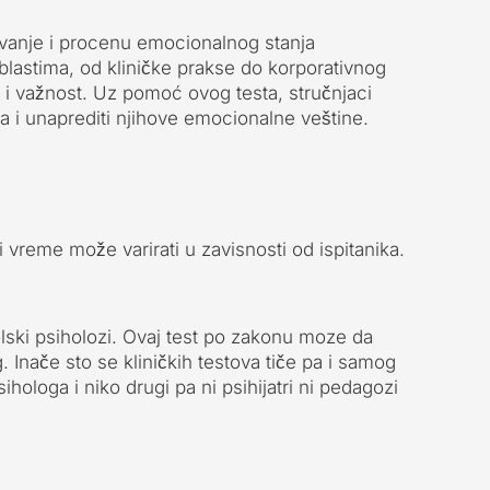
evanje i procenu emocionalnog stanja
blastima, od kliničke prakse do korporativnog
 i važnost. Uz pomoć ovog testa, stručnjaci
ma i unaprediti njihove emocionalne veštine.
i vreme može varirati u zavisnosti od ispitanika.
kolski psiholozi. Ovaj test po zakonu moze da
 Inače sto se kliničkih testova tiče pa i samog
ihologa i niko drugi pa ni psihijatri ni pedagozi