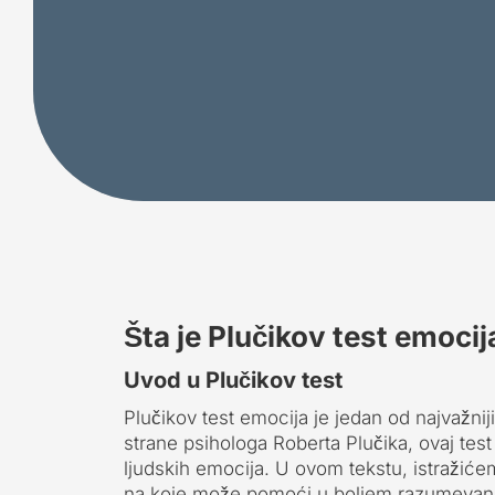
Šta je Plučikov test emocij
Uvod u Plučikov test
Plučikov test emocija je jedan od najvažnij
strane psihologa Roberta Plučika, ovaj tes
ljudskih emocija. U ovom tekstu, istražiće
na koje može pomoći u boljem razumevanj