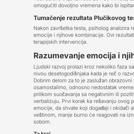
omogućiti dovoljno vremena kako bi ispitan
Tumačenje rezultata Plučikovog te
Nakon završetka testa, psiholog analizira 
emocije i njihove kombinacije. Ovi rezultati
terapijskih intervencija.
Razumevanje emocija i njih
Ljudski razvoj prolazi kroz nekoliko faza sa
nivou desetogodišnjaka kada je reč o razvo
Dobrim delom za to je zaslužan obrazovni 
osamostalimo, odnosno nedostatak vremen
prilikom suočavanja sa negativnim ili poz
verbalizuju. Prvi korak ka rešavanju ovog
emocije, da shvate koji događaji i okidači
veštinom, manje burno će reagovati na izn
sobom.
Za kraj