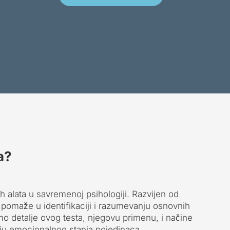
a?
ih alata u savremenoj psihologiji. Razvijen od
t pomaže u identifikaciji i razumevanju osnovnih
mo detalje ovog testa, njegovu primenu, i načine
u emocionalnog stanja pojedinaca.