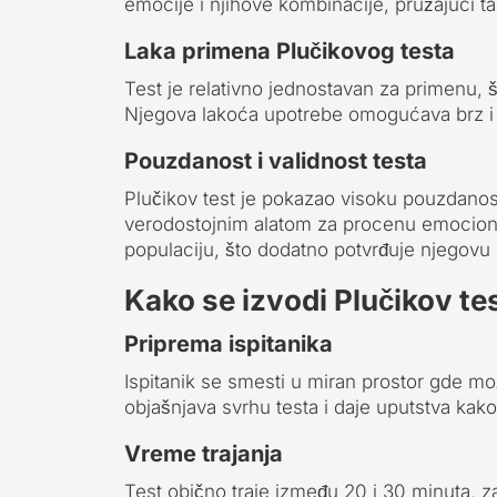
emocije i njihove kombinacije, pružajući 
Laka primena Plučikovog testa
Test je relativno jednostavan za primenu, 
Njegova lakoća upotrebe omogućava brz i 
Pouzdanost i validnost testa
Plučikov test je pokazao visoku pouzdanost 
verodostojnim alatom za procenu emociona
populaciju, što dodatno potvrđuje njegovu 
Kako se izvodi Plučikov te
Priprema ispitanika
Ispitanik se smesti u miran prostor gde mo
objašnjava svrhu testa i daje uputstva kako
Vreme trajanja
Test obično traje između 20 i 30 minuta, z