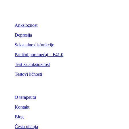
Anksioznost
Depresija
Seksualne disfunkcije
Panični poremećaj – F41.0
Test za anksioznost
Testovi ličnosti
O terapeutu
Kontakt
Blog
Česta pitanja