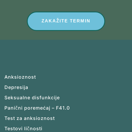
ZAKAŽITE TERMIN
Anksioznost
Depresija
Seksualne disfunkcije
Panični poremećaj – F41.0
Test za anksioznost
Testovi ličnosti