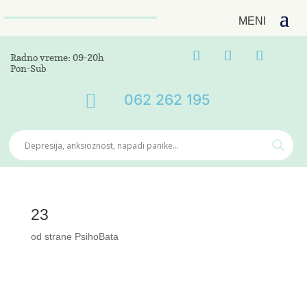
Radno vreme: 09-20h
Pon-Sub

062 262 195
23
od strane
PsihoBata