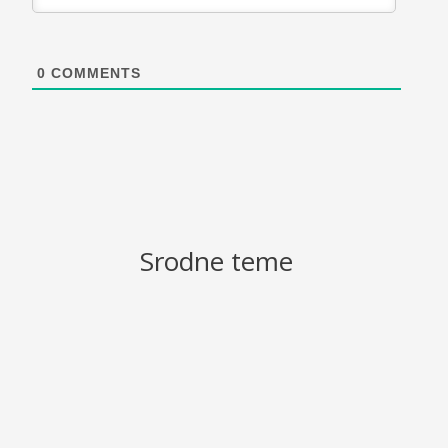
0
COMMENTS
Srodne teme
PsihoBata
Šta je VITI (Vekslerov Individualni Test Inteligencije)?