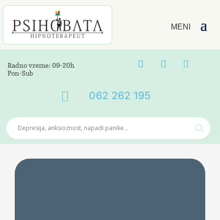
Radno vreme: 09-20h
Pon-Sub

062 262 195