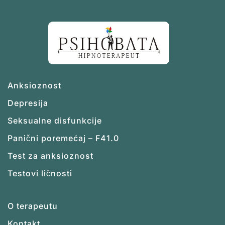
Anksioznost
Depresija
Seksualne disfunkcije
Panični poremećaj – F41.0
Test za anksioznost
Testovi ličnosti
O terapeutu
Kontakt