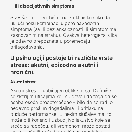
ili disocijativnih simptoma
.
Štaviše, nije neuobičajeno za kliničku sliku da
uključi neku kombinaciju gore navedenih
simptoma (sa ili bez anksioznosti ili simptomima
zasnovanim na strahu). Ovakva heterogena slika
je odavno prepoznata u poremećaju
prilagođavanja.
U psihologiji postoje tri različite vrste
stresa: akutni, epizodno akutni i
hronični.
Akutni stres:
Akutni stres je uobičajen oblik stresa. Definiše
se skorijim uticajima koji su doveli do toga da se
osoba oseća preopterećeno – bilo da se radi o
nedavno prošlim događajima ili pritisku na
buduće performanse. U nekim slučajevima, to
može biti korisno i uzbudljivo iskustvo koje se
sreće sa radošću, ali vremenom može postati
iscrpljujuće ili početi da utiče na mentalno