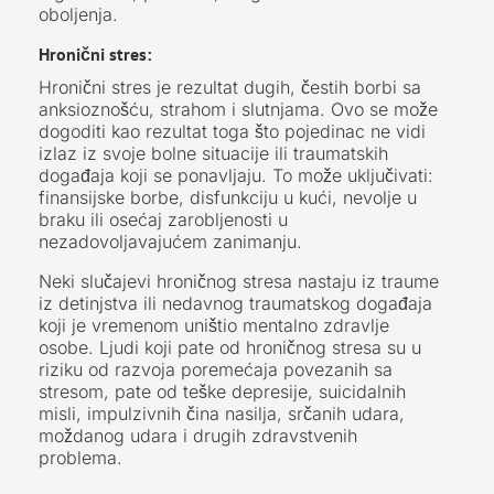
oboljenja.
Hronični stres:
Hronični stres je rezultat dugih, čestih borbi sa
anksioznošću, strahom i slutnjama. Ovo se može
dogoditi kao rezultat toga što pojedinac ne vidi
izlaz iz svoje bolne situacije ili traumatskih
događaja koji se ponavljaju. To može uključivati:
finansijske borbe, disfunkciju u kući, nevolje u
braku ili osećaj zarobljenosti u
nezadovoljavajućem zanimanju.
Neki slučajevi hroničnog stresa nastaju iz traume
iz detinjstva ili nedavnog traumatskog događaja
koji je vremenom uništio mentalno zdravlje
osobe. Ljudi koji pate od hroničnog stresa su u
riziku od razvoja poremećaja povezanih sa
stresom, pate od teške depresije, suicidalnih
misli, impulzivnih čina nasilja, srčanih udara,
moždanog udara i drugih zdravstvenih
problema.