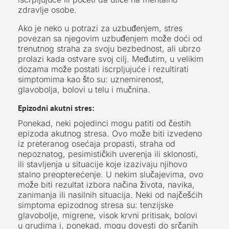
zdravlje osobe.
Ako je neko u potrazi za uzbuđenjem, stres
povezan sa njegovim uzbuđenjem može doći od
trenutnog straha za svoju bezbednost, ali ubrzo
prolazi kada ostvare svoj cilj. Međutim, u velikim
dozama može postati iscrpljujuće i rezultirati
simptomima kao što su: uznemirenost,
glavobolja, bolovi u telu i mučnina.
Epizodni akutni stres:
Ponekad, neki pojedinci mogu patiti od čestih
epizoda akutnog stresa. Ovo može biti izvedeno
iz preteranog osećaja propasti, straha od
nepoznatog, pesimističkih uverenja ili sklonosti,
ili stavljenja u situacije koje izazivaju njihovo
stalno preopterećenje. U nekim slučajevima, ovo
može biti rezultat izbora načina života, navika,
zanimanja ili nasilnih situacija. Neki od najčešćih
simptoma epizodnog stresa su: tenzijske
glavobolje, migrene, visok krvni pritisak, bolovi
u grudima i, ponekad, mogu dovesti do srčanih