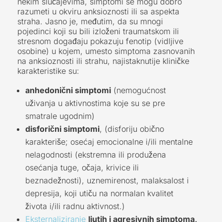
nekim slučajevima, simptomi se mogu dobro
razumeti u okviru anksioznosti ili sa aspekta
straha. Jasno je, međutim, da su mnogi
pojedinci koji su bili izloženi traumatskom ili
stresnom događaju pokazuju fenotip (vidljive
osobine) u kojem, umesto simptoma zasnovanih
na anksioznosti ili strahu, najistaknutije kliničke
karakteristike su:
anhedonični simptomi
(nemogućnost
uživanja u aktivnostima koje su se pre
smatrale ugodnim)
disforični simptomi
, (disforiju obično
karakteriše; osećaj emocionalne i/ili mentalne
nelagodnosti (ekstremna ili produžena
osećanja tuge, očaja, krivice ili
beznadežnosti), uznemirenost, malaksalost i
depresija, koji utiču na normalan kvalitet
života i/ili radnu aktivnost.)
Eksternaliziranje
ljutih i agresivnih simptoma,