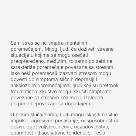
Sam stres se ne smatra mentalnim
poremećajem. Mnogi ljudi će doživeti stresne
situacije u kojima se mogu osećati
preopterećeno, međutim, to samo po sebi ne
karakteriše poremećaje povezane sa stresom.
Iako neki poremećaji izazvani stresom mogu
dovesti do simptoma sličnih depresiji i
anksioznim poremećajima, ljudi koji su pretrpeli
traumatično iskustvo mogu iskusiti simptome
povezane sa stresom koji mogu izgledati
potpuno nepovezani sa događajem.
U nekim slučajevima, ljudi mogu iskusiti nasilne
impulse, agresivno ponašanje, nesposobnost da
dožive zadovoljstvo, nemir, nezadovoljstvo,
obamrlost i disocijativne tendencije. Teški