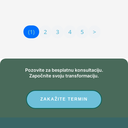
svakodnevnu rutinu, posao ili odnose i da uzrokuju
značajnu duševnu patnju. Ono što...
(1)
2
3
4
5
>
Pozovite za besplatnu konsultaciju.
Započnite svoju transformaciju.
ZAKAŽITE TERMIN