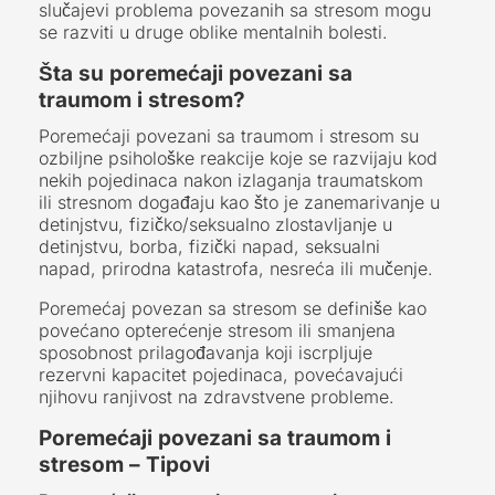
slučajevi problema povezanih sa stresom mogu
se razviti u druge oblike mentalnih bolesti.
Šta su poremećaji povezani sa
traumom i stresom?
Poremećaji povezani sa traumom i stresom su
ozbiljne psihološke reakcije koje se razvijaju kod
nekih pojedinaca nakon izlaganja traumatskom
ili stresnom događaju kao što je zanemarivanje u
detinjstvu, fizičko/seksualno zlostavljanje u
detinjstvu, borba, fizički napad, seksualni
napad, prirodna katastrofa, nesreća ili mučenje.
Poremećaj povezan sa stresom se definiše kao
povećano opterećenje stresom ili smanjena
sposobnost prilagođavanja koji iscrpljuje
rezervni kapacitet pojedinaca, povećavajući
njihovu ranjivost na zdravstvene probleme.
Poremećaji povezani sa traumom i
stresom – Tipovi