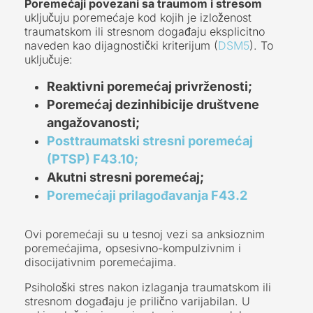
Poremećaji povezani sa traumom i stresom
uključuju poremećaje kod kojih je izloženost
traumatskom ili stresnom događaju eksplicitno
naveden kao dijagnostički kriterijum (
DSM5
). To
uključuje:
Reaktivni poremećaj privrženosti;
Poremećaj dezinhibicije društvene
angažovanosti;
Posttraumatski stresni poremećaj
(PTSP) F43.10;
Akutni stresni poremećaj;
Poremećaji prilagođavanja F43.2
Ovi poremećaji su u tesnoj vezi sa anksioznim
poremećajima, opsesivno-kompulzivnim i
disocijativnim poremećajima.
Psihološki stres nakon izlaganja traumatskom ili
stresnom događaju je prilično varijabilan. U