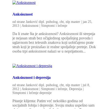
Anksioznost
od strane
Janković dipl. psiholog, cht, nlp master
|
jan 25,
2013
|
Anksioznost | Simptomi i lečenje
Da li znate šta je anksioznost? Anksioznost ili strepnja
je nejasan strah bez očiglednog spoljašnjeg povoda i
uglavnom bez telesnih znakova koji uobičajeno prate
strah koji je proizašao iz realne spoljašnje pretnje. Dok
osoba trpi anksioznost nalazi se u neprijatnom...
Anksioznost i depresija
od strane
Janković dipl. psiholog, cht, nlp master
|
jul 8,
2012
|
Anksioznost | Simptomi i lečenje
,
Depresija |
Simptomi i lečenje depresije
Pitanje klijenta: Patim već nekoliko godina od
socijalnih fobija i depresije. Svoju muku uspešno sam