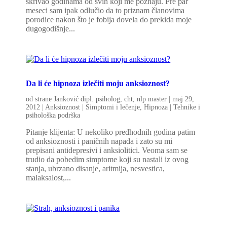
skrivao godinama od svih koji me poznaju. Pre par
meseci sam ipak odlučio da to priznam članovima
porodice nakon što je fobija dovela do prekida moje
dugogodišnje...
Da li će hipnoza izlečiti moju anksioznost?
od strane
Janković dipl. psiholog, cht, nlp master
|
maj 29,
2012
|
Anksioznost | Simptomi i lečenje
,
Hipnoza | Tehnike i
psihološka podrška
Pitanje klijenta: U nekoliko predhodnih godina patim
od anksioznosti i paničnih napada i zato su mi
prepisani antidepresivi i anksiolitici. Veoma sam se
trudio da pobedim simptome koji su nastali iz ovog
stanja, ubrzano disanje, aritmija, nesvestica,
malaksalost,...