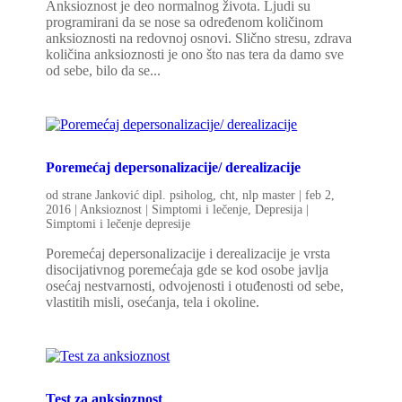
Anksioznost je deo normalnog života. Ljudi su
programirani da se nose sa određenom količinom
anksioznosti na redovnoj osnovi. Slično stresu, zdrava
količina anksioznosti je ono što nas tera da damo sve
od sebe, bilo da se...
Poremećaj depersonalizacije/ derealizacije
od strane
Janković dipl. psiholog, cht, nlp master
|
feb 2,
2016
|
Anksioznost | Simptomi i lečenje
,
Depresija |
Simptomi i lečenje depresije
Poremećaj depersonalizacije i derealizacije je vrsta
disocijativnog poremećaja gde se kod osobe javlja
osećaj nestvarnosti, odvojenosti i otuđenosti od sebe,
vlastitih misli, osećanja, tela i okoline.
Test za anksioznost