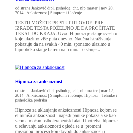
od strane
Janković dipl. psiholog, cht, nlp master
|
nov 20,
2014
|
Anksioznost | Simptomi i lečenje
TESTU MOŽETE PRISTUPITI OVDE, PRE
IZRADE TESTA POŽELJNO JE DA PROČITATE
TEKST DO KRAJA. Uvod Hipnoza je stanje svesti u
koje ulazimo više puta dnevno. Naučna istraživanja
pokazuju da na svakih 40 min. sponatno ulazimo u
hipnotičko stanje barem na 5 min. To stanje...
Hipnoza za anksioznost
od strane
Janković dipl. psiholog, cht, nlp master
|
mar 12,
2014
|
Anksioznost | Simptomi i lečenje
,
Hipnoza | Tehnike i
psihološka podrška
Hipnoza za uklanjanje anksioznosti Hipnoza kojom se
eliminišu anksioznost i napadi panike pokazala se kao
veoma moćan psihoterapeutski alat. Upotreba hipnoze
u rešavanju anksioznosti ogleda se u promeni
misaonog procesa koji dovodi do anksioznosti i