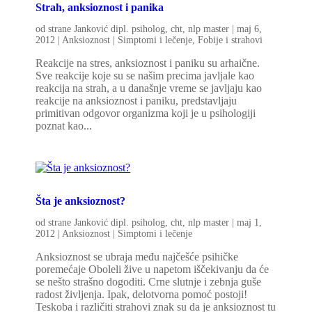
Strah, anksioznost i panika
od strane
Janković dipl. psiholog, cht, nlp master
|
maj 6,
2012
|
Anksioznost | Simptomi i lečenje
,
Fobije i strahovi
Reakcije na stres, anksioznost i paniku su arhaične.
Sve reakcije koje su se našim precima javljale kao
reakcija na strah, a u današnje vreme se javljaju kao
reakcije na anksioznost i paniku, predstavljaju
primitivan odgovor organizma koji je u psihologiji
poznat kao...
Šta je anksioznost?
od strane
Janković dipl. psiholog, cht, nlp master
|
maj 1,
2012
|
Anksioznost | Simptomi i lečenje
Anksioznost se ubraja među najčešće psihičke
poremećaje Oboleli žive u napetom iščekivanju da će
se nešto strašno dogoditi. Crne slutnje i zebnja guše
radost življenja. Ipak, delotvorna pomoć postoji!
Teskoba i različiti strahovi znak su da je anksioznost tu