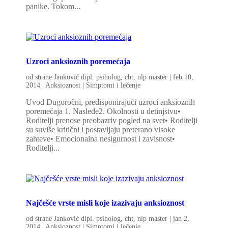
panike. Tokom...
Uzroci anksioznih poremećaja
od strane
Janković dipl. psiholog, cht, nlp master
|
feb 10,
2014
|
Anksioznost | Simptomi i lečenje
Uvod Dugoročni, predisponirajući uzroci anksioznih
poremećaja 1. Nasleđe2. Okolnosti u detinjstvu•
Roditelji prenose preobazriv pogled na svet• Roditelji
su suviše kritični i postavljaju preterano visoke
zahteve• Emocionalna nesigurnost i zavisnost•
Roditelji...
Najčešće vrste misli koje izazivaju anksioznost
od strane
Janković dipl. psiholog, cht, nlp master
|
jan 2,
2014
|
Anksioznost | Simptomi i lečenje