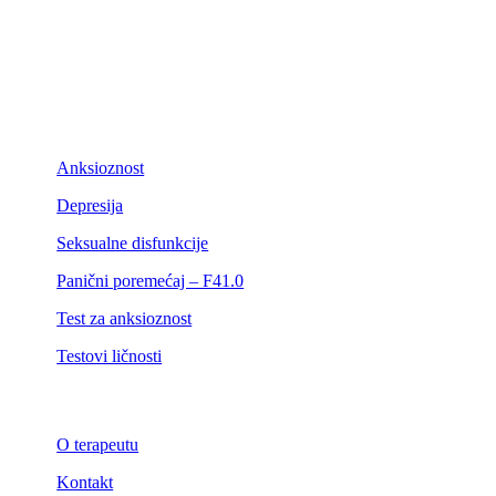
Anksioznost
Depresija
Seksualne disfunkcije
Panični poremećaj – F41.0
Test za anksioznost
Testovi ličnosti
O terapeutu
Kontakt