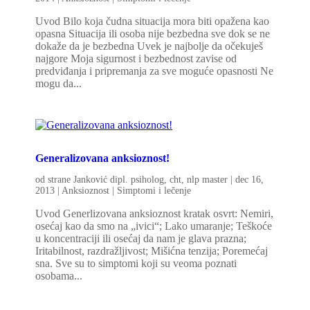
Uvod Bilo koja čudna situacija mora biti opažena kao
opasna Situacija ili osoba nije bezbedna sve dok se ne
dokaže da je bezbedna Uvek je najbolje da očekuješ
najgore Moja sigurnost i bezbednost zavise od
predviđanja i pripremanja za sve moguće opasnosti Ne
mogu da...
Generalizovana anksioznost!
od strane
Janković dipl. psiholog, cht, nlp master
|
dec 16,
2013
|
Anksioznost | Simptomi i lečenje
Uvod Generlizovana anksioznost kratak osvrt: Nemiri,
osećaj kao da smo na „ivici“; Lako umaranje; Teškoće
u koncentraciji ili osećaj da nam je glava prazna;
Iritabilnost, razdražljivost; Mišićna tenzija; Poremećaj
sna. Sve su to simptomi koji su veoma poznati
osobama...