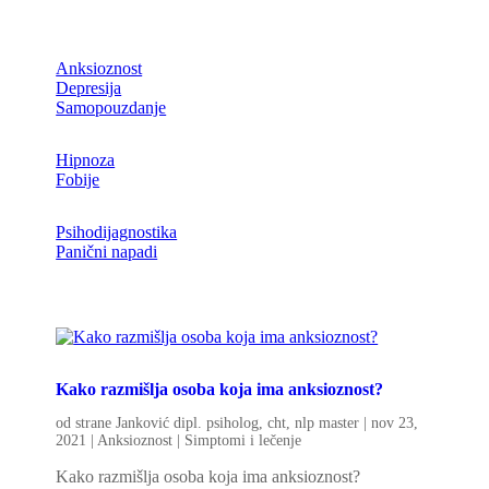
Anksioznost
Depresija
Samopouzdanje
Hipnoza
Fobije
Psihodijagnostika
Panični napadi
Kako razmišlja osoba koja ima anksioznost?
od strane
Janković dipl. psiholog, cht, nlp master
|
nov 23,
2021
|
Anksioznost | Simptomi i lečenje
Kako razmišlja osoba koja ima anksioznost?