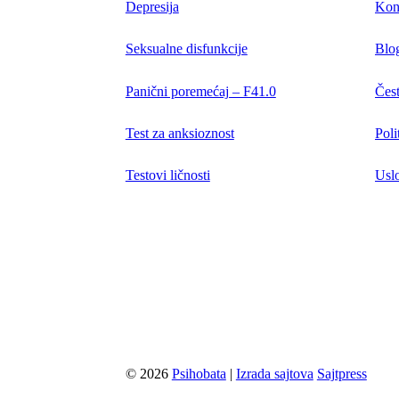
Depresija
Kon
Seksualne disfunkcije
Blo
Panični poremećaj – F41.0
Čest
Test za anksioznost
Poli
Testovi ličnosti
Uslo
© 2026
Psihobata
|
Izrada sajtova
Sajtpress