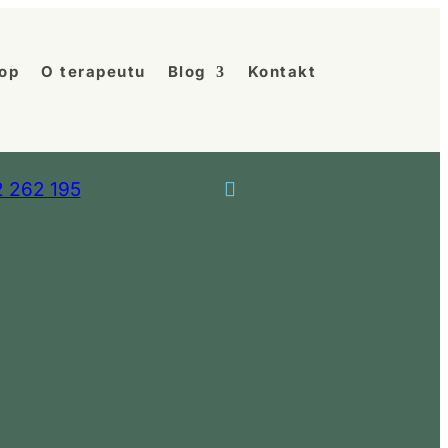
op
O terapeutu
Blog
Kontakt
 262 195