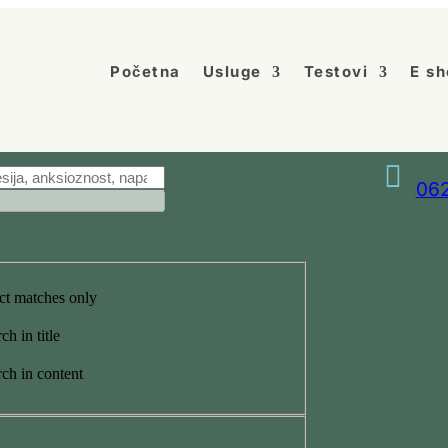
Početna
Usluge
Testovi
E sh

062
ct matches only
ch in title
ch in content