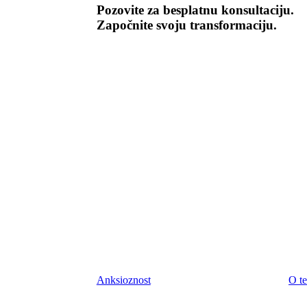
Pozovite za besplatnu konsultaciju.
Započnite svoju transformaciju.
Anksioznost
O te