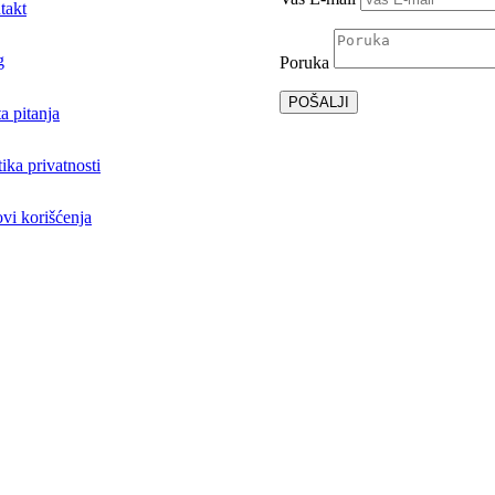
takt
g
Poruka
POŠALJI
a pitanja
tika privatnosti
vi korišćenja