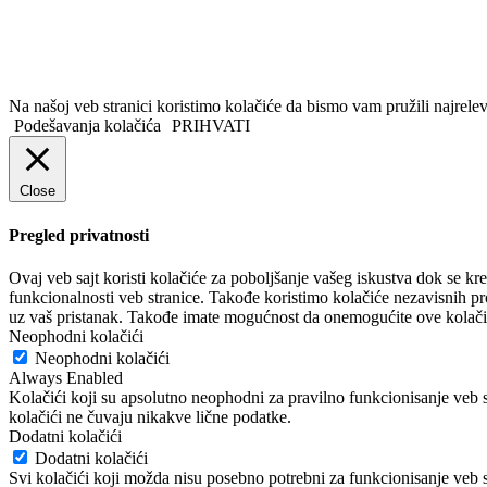
Na našoj veb stranici koristimo kolačiće da bismo vam pružili najrele
Podešavanja kolačića
PRIHVATI
Close
Pregled privatnosti
Ovaj veb sajt koristi kolačiće za poboljšanje vašeg iskustva dok se kr
funkcionalnosti veb stranice. Takođe koristimo kolačiće nezavisnih 
uz vaš pristanak. Takođe imate mogućnost da onemogućite ove kolačić
Neophodni kolačići
Neophodni kolačići
Always Enabled
Kolačići koji su apsolutno neophodni za pravilno funkcionisanje veb s
kolačići ne čuvaju nikakve lične podatke.
Dodatni kolačići
Dodatni kolačići
Svi kolačići koji možda nisu posebno potrebni za funkcionisanje veb s