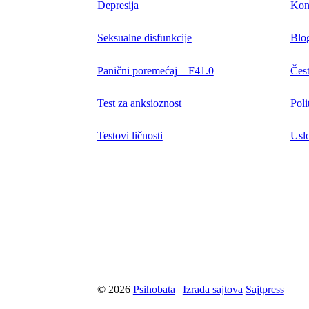
Depresija
Kon
Seksualne disfunkcije
Blo
Panični poremećaj – F41.0
Čest
Test za anksioznost
Poli
Testovi ličnosti
Uslo
© 2026
Psihobata
|
Izrada sajtova
Sajtpress