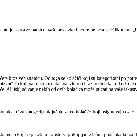
vantnije iskustvo pamteći vaše postavke i ponovne posete. Klikom na „P
ećete kroz veb stranicu. Od toga se kolačići koji su kategorisani po p
proizvođača koji nam pomažu da analiziramo i razumemo kako koristite ov
e. Ali isključivanje nekih od ovih kolačića može uticati na vaše iskust
tranice. Ova kategorija uključuje samo kolačiće koji osiguravaju osnov
tranice i koji se posebno koriste za prikupljanje ličnih podataka korisn