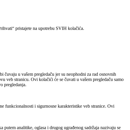
rihvati“ pristajete na upotrebu SVIH kolačića.
otrebi čuvaju u vašem pregledaču jer su neophodni za rad osnovnih
u veb stranicu. Ovi kolačići će se čuvati u vašem pregledaču samo
vo pregledanja.
ne funkcionalnosti i sigurnosne karakteristike veb stranice. Ovi
ika putem analitike, oglasa i drugog ugrađenog sadržaja nazivaju se