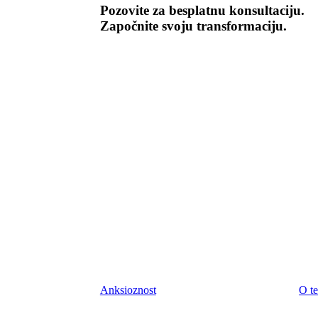
Pozovite za besplatnu konsultaciju.
Započnite svoju transformaciju.
Anksioznost
O te