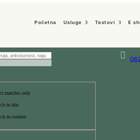
Početna
Usluge
Testovi
E sh

062
ct matches only
ch in title
ch in content