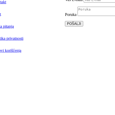
takt
g
Poruka
POŠALJI
a pitanja
tika privatnosti
vi korišćenja