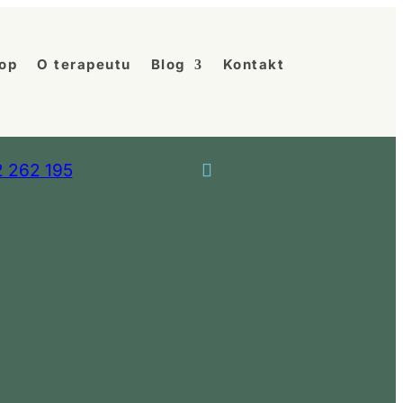
op
O terapeutu
Blog
Kontakt
 262 195