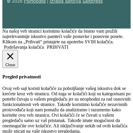
Psihobata
Izrada sajtova
Sajtpress
© 2026
|
Na našoj veb stranici koristimo kolačiće da bismo vam pružili
najrelevantnije iskustvo pamteći vaše postavke i ponovne posete.
Klikom na „Prihvati“ pristajete na upotrebu SVIH kolačića.
Podešavanja kolačića
PRIHVATI
Close
Pregled privatnosti
Ovaj veb sajt koristi kolačiće za poboljšanje vašeg iskustva dok se
krećete kroz veb stranicu. Od toga se kolačići koji su kategorisani po
potrebi čuvaju u vašem pregledaču jer su neophodni za rad osnovnih
funkcionalnosti veb stranice. Takođe koristimo kolačiće nezavisnih
proizvođača koji nam pomažu da analiziramo i razumemo kako
koristite ovu veb stranicu. Ovi kolačići će se čuvati u vašem
pregledaču samo uz vaš pristanak. Takođe imate mogućnost da
onemogućite ove kolačiće. Ali isključivanje nekih od ovih kolačića
može uticati na vaše iskustvo pregledanja.