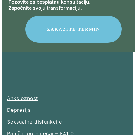
Pozovite za besplatnu konsultaciju.
Započnite svoju transformaciju.
ZAKAŽITE TERMIN
Anksioznost
Depresija
Seksualne disfunkcije
Panični poremećaj – F41.0