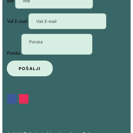
Ime
Vaš E-mail
Poruka
POŠALJI