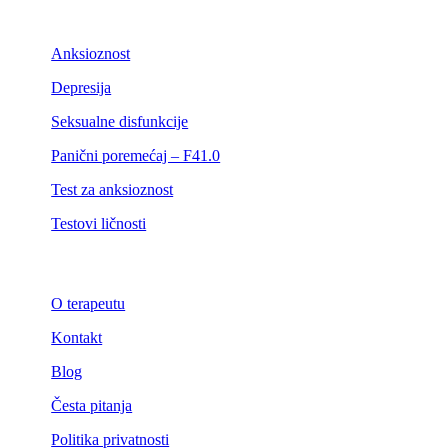
Anksioznost
Depresija
Seksualne disfunkcije
Panični poremećaj – F41.0
Test za anksioznost
Testovi ličnosti
O terapeutu
Kontakt
Blog
Česta pitanja
Politika privatnosti