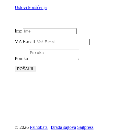
Uslovi korišćenja
Ime
Vaš E-mail
Poruka
POŠALJI
© 2026
Psihobata
|
Izrada sajtova
Sajtpress