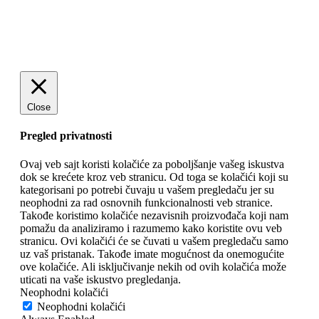
Close
Pregled privatnosti
Ovaj veb sajt koristi kolačiće za poboljšanje vašeg iskustva
dok se krećete kroz veb stranicu. Od toga se kolačići koji su
kategorisani po potrebi čuvaju u vašem pregledaču jer su
neophodni za rad osnovnih funkcionalnosti veb stranice.
Takođe koristimo kolačiće nezavisnih proizvođača koji nam
pomažu da analiziramo i razumemo kako koristite ovu veb
stranicu. Ovi kolačići će se čuvati u vašem pregledaču samo
uz vaš pristanak. Takođe imate mogućnost da onemogućite
ove kolačiće. Ali isključivanje nekih od ovih kolačića može
uticati na vaše iskustvo pregledanja.
Neophodni kolačići
Neophodni kolačići