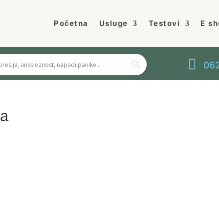
Početna
Usluge
Testovi
E sh

062
pa