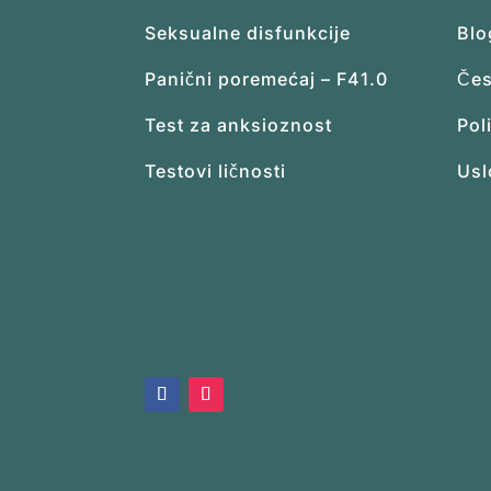
Seksualne disfunkcije
Blo
Panični poremećaj – F41.0
Čes
Test za anksioznost
Pol
Testovi ličnosti
Usl