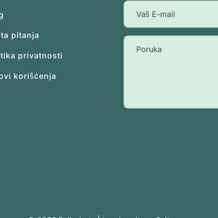
g
ta pitanja
itika privatnosti
ovi korišćenja