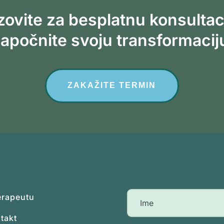
ovite za besplatnu konsultac
apočnite svoju transformacij
ZAKAŽITE TERMIN
erapeutu
takt