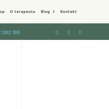
op
O terapeutu
Blog
Kontakt
 262 195