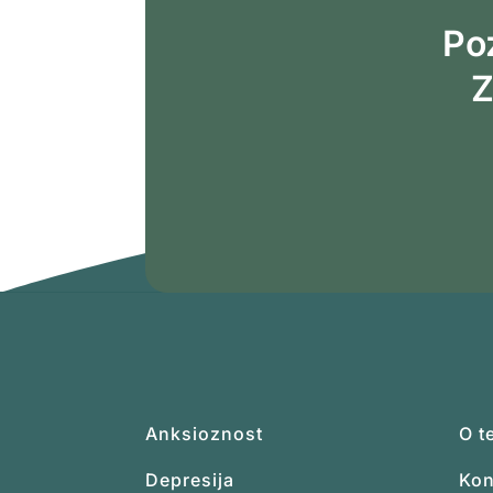
Poz
Z
Anksioznost
O t
Depresija
Kon