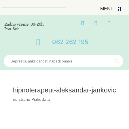
Radno vreme: 09-20h
Pon-Sub

062 262 195
hipnoterapeut-aleksandar-jankovic
od strane
PsihoBata