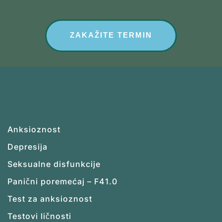
ZAKAŽITE TERMIN
Anksioznost
Depresija
Seksualne disfunkcije
Panični poremećaj – F41.0
Test za anksioznost
Testovi ličnosti