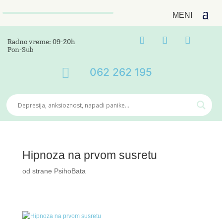
Radno vreme: 09-20h
Pon-Sub

062 262 195
Hipnoza na prvom susretu
od strane
PsihoBata