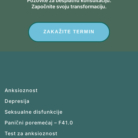
Pozovite za besplatnu konsultaciju.
Započnite svoju transformaciju.
ZAKAŽITE TERMIN
Anksioznost
Depresija
Seksualne disfunkcije
Panični poremećaj – F41.0
Test za anksioznost