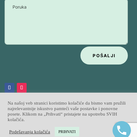
POŠALJI
Na našoj veb stranici koristimo kolačiće da bismo vam pružili
najrelevantnije iskustvo pamteći vaše postavke i ponovne
posete. Klikom na „Prihvati“ pristajete na upotrebu SVIH
Psihobata
Izrada sajtova
Sajtpress
© 2026
|
kolačića.
Podešavanja kolačića
PRIHVATI