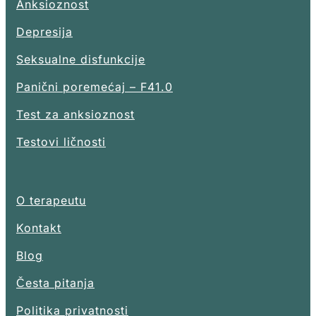
Anksioznost
Depresija
Seksualne disfunkcije
Panični poremećaj – F41.0
Test za anksioznost
Testovi ličnosti
O terapeutu
Kontakt
Blog
Česta pitanja
Politika privatnosti