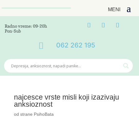
Radno vreme: 09-20h
Pon-Sub

062 262 195
najcesce vrste misli koji izazivaju
anksioznost
od strane
PsihoBata