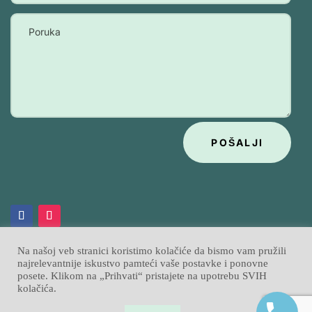
POŠALJI
Na našoj veb stranici koristimo kolačiće da bismo vam pružili
najrelevantnije iskustvo pamteći vaše postavke i ponovne
posete. Klikom na „Prihvati“ pristajete na upotrebu SVIH
Psihobata
Izrada sajtova
Sajtpress
© 2026
|
kolačića.