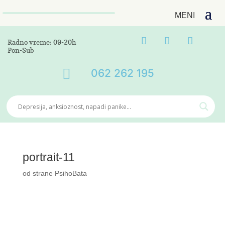
Radno vreme: 09-20h
Pon-Sub

062 262 195
portrait-11
od strane
PsihoBata