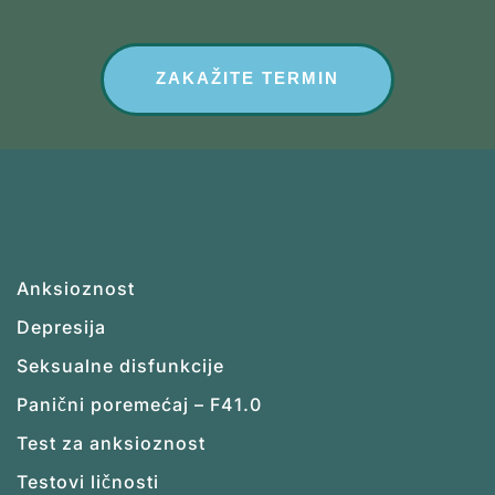
ZAKAŽITE TERMIN
Anksioznost
Depresija
Seksualne disfunkcije
Panični poremećaj – F41.0
Test za anksioznost
Testovi ličnosti