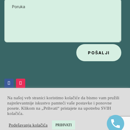
POŠALJI
Na našoj veb stranici koristimo kolačiće da bismo vam pružili
najrelevantnije iskustvo pamteći vaše postavke i ponovne
posete. Klikom na „Prihvati“ pristajete na upotrebu SVIH
Psihobata
Izrada sajtova
Sajtpress
© 2026
|
kolačića.
Podešavanja kolačića
PRIHVATI