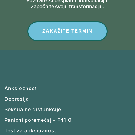
Pozovite za besplatnu konsultaciju.
Započnite svoju transformaciju.
ZAKAŽITE TERMIN
Anksioznost
Depresija
Seksualne disfunkcije
Panični poremećaj – F41.0
Test za anksioznost