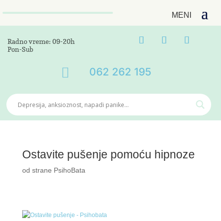
Radno vreme: 09-20h
Pon-Sub

062 262 195
Ostavite pušenje pomoću hipnoze
od strane
PsihoBata