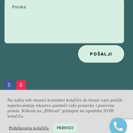
POŠALJI
Na našoj veb stranici koristimo kolačiće da bismo vam pružili
najrelevantnije iskustvo pamteći vaše postavke i ponovne
posete. Klikom na „Prihvati“ pristajete na upotrebu SVIH
Psihobata
Izrada sajtova
Sajtpress
© 2026
|
kolačića.
Podešavanja kolačića
PRIHVATI