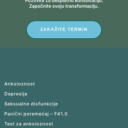
Pozovite za besplatnu konsultaciju.
Započnite svoju transformaciju.
ZAKAŽITE TERMIN
Anksioznost
Depresija
Seksualne disfunkcije
Panični poremećaj – F41.0
Test za anksioznost