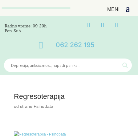
Radno vreme: 09-20h
Pon-Sub

062 262 195
Regresoterapija
od strane
PsihoBata