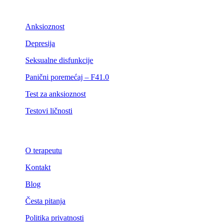
Anksioznost
Depresija
Seksualne disfunkcije
Panični poremećaj – F41.0
Test za anksioznost
Testovi ličnosti
O terapeutu
Kontakt
Blog
Česta pitanja
Politika privatnosti