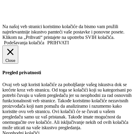
Na našoj veb stranici koristimo kolačiće da bismo vam pružili
najrelevantnije iskustvo pamteći vaše postavke i ponovne posete.
Klikom na „Prihvati“ pristajete na upotrebu SVIH kolačića.
Podešavanja kolačića
PRIHVATI
Close
Pregled privatnosti
Ovaj veb sajt koristi kolačiće za poboljšanje vašeg iskustva dok se
krećete kroz veb stranicu. Od toga se kolačići koji su kategorisani po
potrebi čuvaju u vašem pregledaču jer su neophodni za rad osnovnih
funkcionalnosti veb stranice. Takođe koristimo kolačiće nezavisnih
proizvođača koji nam pomažu da analiziramo i razumemo kako
koristite ovu veb stranicu. Ovi kolačići će se čuvati u vašem
pregledaču samo uz vaš pristanak. Takođe imate mogućnost da
onemogućite ove kolačiće. Ali isključivanje nekih od ovih kolačića
može uticati na vaše iskustvo pregledanja.
Neophodni kolačići