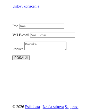
Uslovi korišćenja
Ime
Vaš E-mail
Poruka
POŠALJI
© 2026
Psihobata
|
Izrada sajtova
Sajtpress