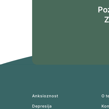
Poz
Z
Anksioznost
O t
Depresija
Kon