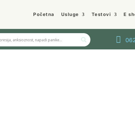
Početna
Usluge
Testovi
E sh

062