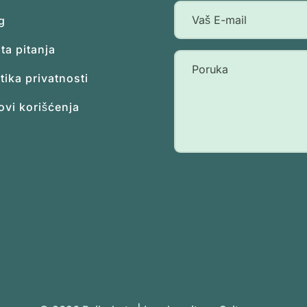
g
ta pitanja
itika privatnosti
ovi korišćenja