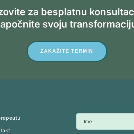
ovite za besplatnu konsultac
apočnite svoju transformacij
ZAKAŽITE TERMIN
erapeutu
takt