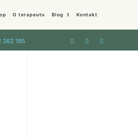
op
O terapeutu
Blog
Kontakt
 262 195