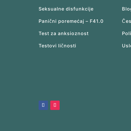
Seksualne disfunkcije
Blo
Panični poremećaj – F41.0
Čes
Test za anksioznost
Pol
Testovi ličnosti
Usl