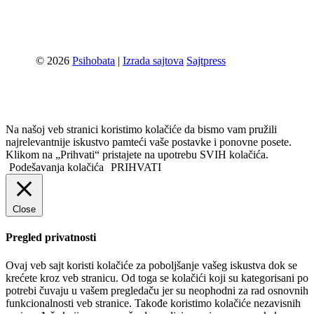
© 2026
Psihobata
|
Izrada sajtova
Sajtpress
Na našoj veb stranici koristimo kolačiće da bismo vam pružili
najrelevantnije iskustvo pamteći vaše postavke i ponovne posete.
Klikom na „Prihvati“ pristajete na upotrebu SVIH kolačića.
Podešavanja kolačića
PRIHVATI
Close
Pregled privatnosti
Ovaj veb sajt koristi kolačiće za poboljšanje vašeg iskustva dok se
krećete kroz veb stranicu. Od toga se kolačići koji su kategorisani po
potrebi čuvaju u vašem pregledaču jer su neophodni za rad osnovnih
funkcionalnosti veb stranice. Takođe koristimo kolačiće nezavisnih