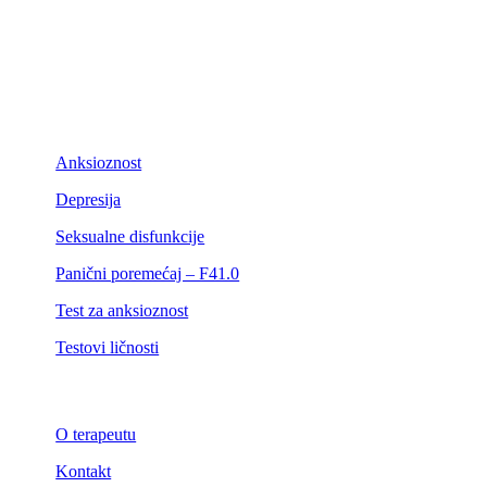
Anksioznost
Depresija
Seksualne disfunkcije
Panični poremećaj – F41.0
Test za anksioznost
Testovi ličnosti
O terapeutu
Kontakt