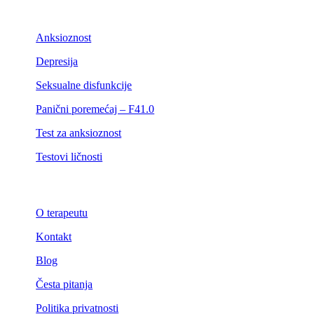
Anksioznost
Depresija
Seksualne disfunkcije
Panični poremećaj – F41.0
Test za anksioznost
Testovi ličnosti
O terapeutu
Kontakt
Blog
Česta pitanja
Politika privatnosti