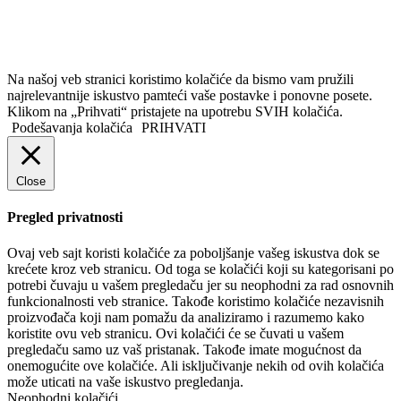
Na našoj veb stranici koristimo kolačiće da bismo vam pružili
najrelevantnije iskustvo pamteći vaše postavke i ponovne posete.
Klikom na „Prihvati“ pristajete na upotrebu SVIH kolačića.
Podešavanja kolačića
PRIHVATI
Close
Pregled privatnosti
Ovaj veb sajt koristi kolačiće za poboljšanje vašeg iskustva dok se
krećete kroz veb stranicu. Od toga se kolačići koji su kategorisani po
potrebi čuvaju u vašem pregledaču jer su neophodni za rad osnovnih
funkcionalnosti veb stranice. Takođe koristimo kolačiće nezavisnih
proizvođača koji nam pomažu da analiziramo i razumemo kako
koristite ovu veb stranicu. Ovi kolačići će se čuvati u vašem
pregledaču samo uz vaš pristanak. Takođe imate mogućnost da
onemogućite ove kolačiće. Ali isključivanje nekih od ovih kolačića
može uticati na vaše iskustvo pregledanja.
Neophodni kolačići