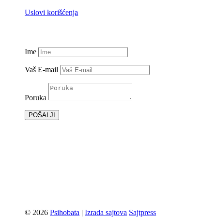
Uslovi korišćenja
Ime
Vaš E-mail
Poruka
POŠALJI
© 2026
Psihobata
|
Izrada sajtova
Sajtpress