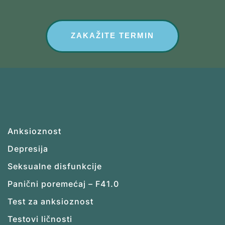
ZAKAŽITE TERMIN
Anksioznost
Depresija
Seksualne disfunkcije
Panični poremećaj – F41.0
Test za anksioznost
Testovi ličnosti