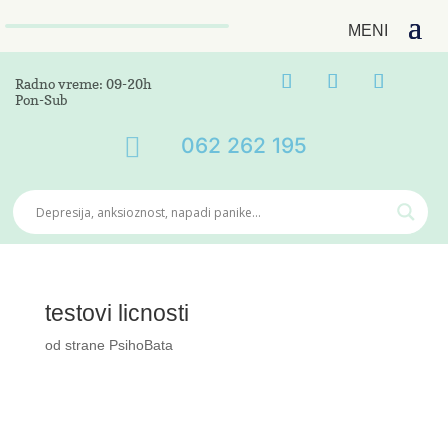
Radno vreme: 09-20h
Pon-Sub

062 262 195
testovi licnosti
od strane
PsihoBata