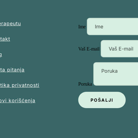
erapeutu
Ime
takt
Vaš E-mail
g
ta pitanja
Poruka
itika privatnosti
ovi korišćenja
POŠALJI