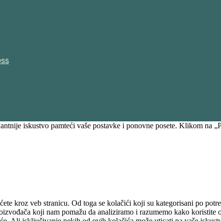
ess
vantnije iskustvo pamteći vaše postavke i ponovne posete. Klikom na „P
ećete kroz veb stranicu. Od toga se kolačići koji su kategorisani po p
proizvođača koji nam pomažu da analiziramo i razumemo kako koristite ov
e. Ali isključivanje nekih od ovih kolačića može uticati na vaše iskust