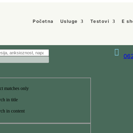
Početna
Usluge
Testovi
E sh

062
ct matches only
ch in title
ch in content