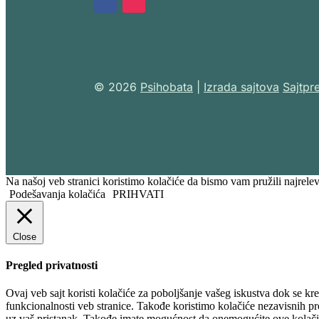
© 2026
Psihobata
|
Izrada sajtova
Sajtpr
Na našoj veb stranici koristimo kolačiće da bismo vam pružili najrele
Podešavanja kolačića
PRIHVATI
Close
Pregled privatnosti
Ovaj veb sajt koristi kolačiće za poboljšanje vašeg iskustva dok se kr
funkcionalnosti veb stranice. Takođe koristimo kolačiće nezavisnih 
uz vaš pristanak. Takođe imate mogućnost da onemogućite ove kolačić