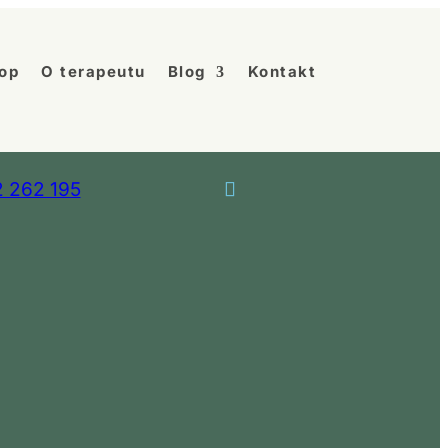
op
O terapeutu
Blog
Kontakt
 262 195