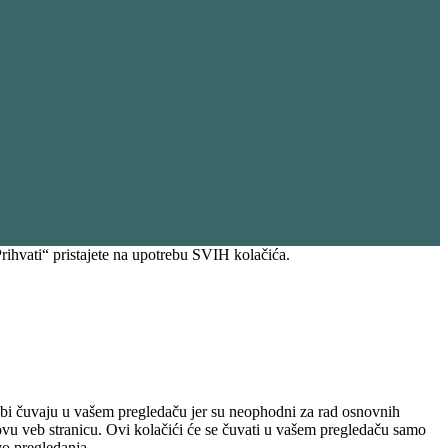
rihvati“ pristajete na upotrebu SVIH kolačića.
otrebi čuvaju u vašem pregledaču jer su neophodni za rad osnovnih
u veb stranicu. Ovi kolačići će se čuvati u vašem pregledaču samo
vo pregledanja.