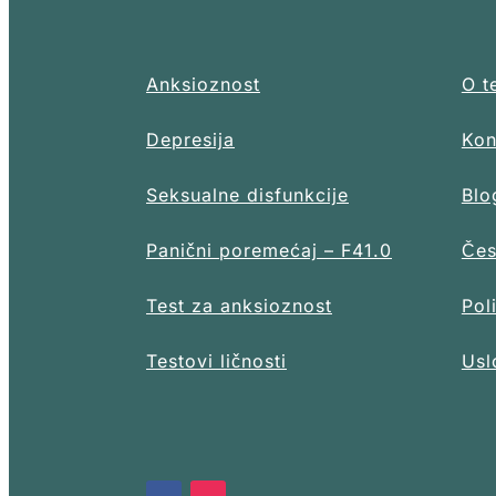
Anksioznost
O t
Depresija
Kon
Seksualne disfunkcije
Blo
Panični poremećaj – F41.0
Čes
Test za anksioznost
Pol
Testovi ličnosti
Usl