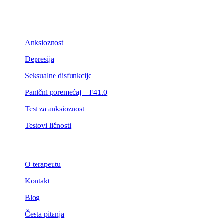
Anksioznost
Depresija
Seksualne disfunkcije
Panični poremećaj – F41.0
Test za anksioznost
Testovi ličnosti
O terapeutu
Kontakt
Blog
Česta pitanja