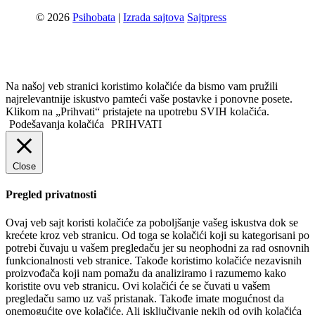
© 2026
Psihobata
|
Izrada sajtova
Sajtpress
Na našoj veb stranici koristimo kolačiće da bismo vam pružili
najrelevantnije iskustvo pamteći vaše postavke i ponovne posete.
Klikom na „Prihvati“ pristajete na upotrebu SVIH kolačića.
Podešavanja kolačića
PRIHVATI
Close
Pregled privatnosti
Ovaj veb sajt koristi kolačiće za poboljšanje vašeg iskustva dok se
krećete kroz veb stranicu. Od toga se kolačići koji su kategorisani po
potrebi čuvaju u vašem pregledaču jer su neophodni za rad osnovnih
funkcionalnosti veb stranice. Takođe koristimo kolačiće nezavisnih
proizvođača koji nam pomažu da analiziramo i razumemo kako
koristite ovu veb stranicu. Ovi kolačići će se čuvati u vašem
pregledaču samo uz vaš pristanak. Takođe imate mogućnost da
onemogućite ove kolačiće. Ali isključivanje nekih od ovih kolačića