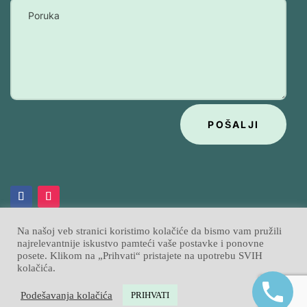
POŠALJI
Na našoj veb stranici koristimo kolačiće da bismo vam pružili
najrelevantnije iskustvo pamteći vaše postavke i ponovne
posete. Klikom na „Prihvati“ pristajete na upotrebu SVIH
Psihobata
Izrada sajtova
Sajtpress
© 2026
|
kolačića.
Podešavanja kolačića
PRIHVATI