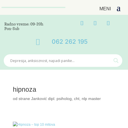
Radno vreme: 09-20h
Pon-Sub

062 262 195
hipnoza
od strane
Janković dipl. psiholog, cht, nlp master