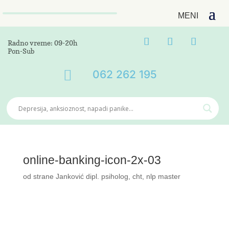
Radno vreme: 09-20h
Pon-Sub

062 262 195
online-banking-icon-2x-03
od strane
Janković dipl. psiholog, cht, nlp master