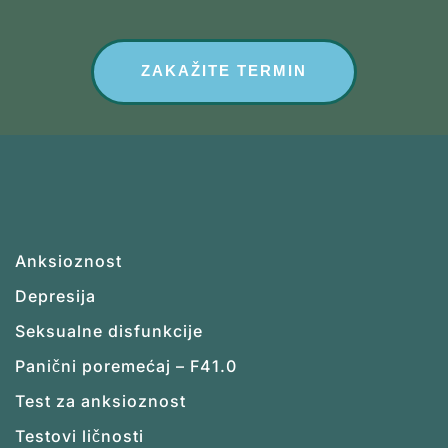
ZAKAŽITE TERMIN
Anksioznost
Depresija
Seksualne disfunkcije
Panični poremećaj – F41.0
Test za anksioznost
Testovi ličnosti