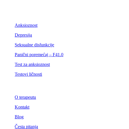
Anksioznost
Depresija
Seksualne disfunkcije
Panični poremećaj – F41.0
Test za anksioznost
Testovi ličnosti
O terapeutu
Kontakt
Blog
Česta pitanja