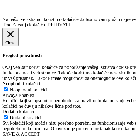
Na našoj veb stranici koristimo kolačiće da bismo vam pružili najrele
Podešavanja kolačića
PRIHVATI
Close
Pregled privatnosti
Ovaj veb sajt koristi kolačiće za poboljšanje vašeg iskustva dok se kr
funkcionalnosti veb stranice. Takođe koristimo kolačiće nezavisnih 
uz vaš pristanak. Takođe imate mogućnost da onemogućite ove kolačić
Neophodni kolačići
Neophodni kolačići
Always Enabled
Kolačići koji su apsolutno neophodni za pravilno funkcionisanje veb s
kolačići ne čuvaju nikakve lične podatke.
Dodatni kolačići
Dodatni kolačići
Svi kolačići koji možda nisu posebno potrebni za funkcionisanje veb s
nepotrebnim kolačićima. Obavezno je pribaviti pristanak korisnika pre 
SAVE & ACCEPT