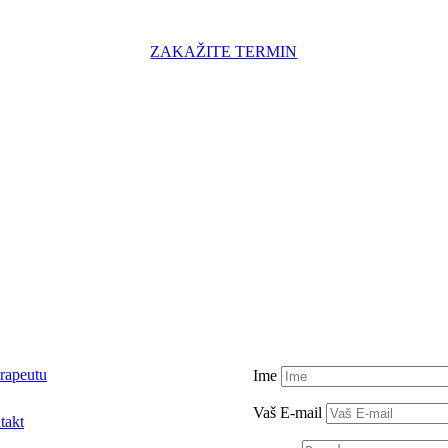
ZAKAŽITE TERMIN
rapeutu
Ime
Vaš E-mail
takt