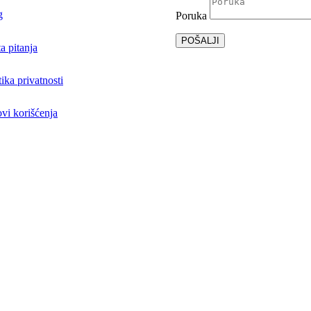
g
Poruka
POŠALJI
a pitanja
tika privatnosti
vi korišćenja