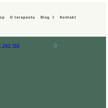
op
O terapeutu
Blog
Kontakt
 262 195