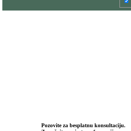
therapist-04
od strane
Janković dipl. psiholog, cht, nlp master
0
Comments
Najnoviji komentari
Najstariji komentari
Komentari sa najviše glasova
Pozovite za besplatnu konsultaciju.