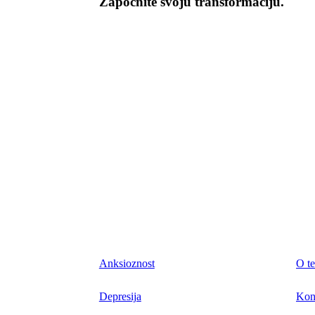
Započnite svoju transformaciju.
Anksioznost
O te
Depresija
Kon