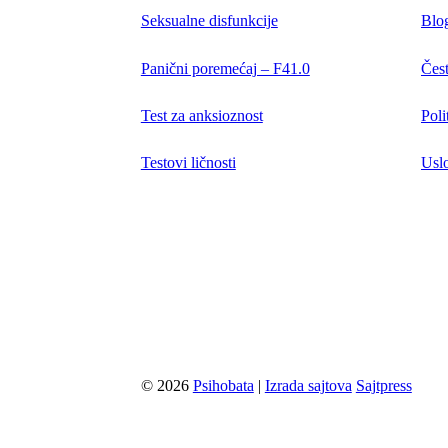
Seksualne disfunkcije
Blo
Panični poremećaj – F41.0
Čest
Test za anksioznost
Poli
Testovi ličnosti
Uslo
© 2026
Psihobata
|
Izrada sajtova
Sajtpress