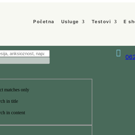
Početna
Usluge
Testovi
E sh

062
ct matches only
ch in title
ch in content