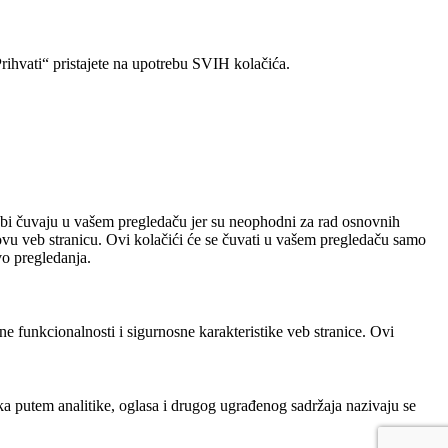
rihvati“ pristajete na upotrebu SVIH kolačića.
otrebi čuvaju u vašem pregledaču jer su neophodni za rad osnovnih
u veb stranicu. Ovi kolačići će se čuvati u vašem pregledaču samo
vo pregledanja.
ne funkcionalnosti i sigurnosne karakteristike veb stranice. Ovi
ika putem analitike, oglasa i drugog ugrađenog sadržaja nazivaju se