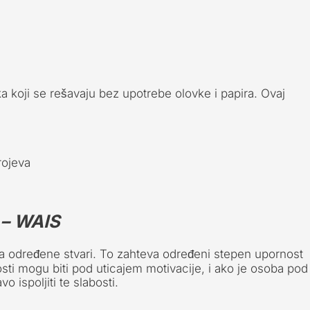
ka koji se rešavaju bez upotrebe olovke i papira. Ovaj
rojeva
 –
WAIS
 određene stvari. To zahteva određeni stepen upornost
ti mogu biti pod uticajem motivacije, i ako je osoba pod
 ispoljiti te slabosti.