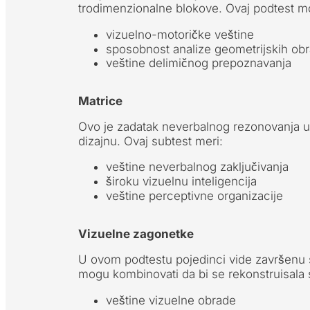
trodimenzionalne blokove. Ovaj podtest m
vizuelno-motoričke veštine
sposobnost analize geometrijskih ob
veštine delimičnog prepoznavanja
Matrice
Ovo je zadatak neverbalnog rezonovanja u 
dizajnu. Ovaj subtest meri:
veštine neverbalnog zaključivanja
široku vizuelnu inteligencija
veštine perceptivne organizacije
Vizuelne zagonetke
U ovom podtestu pojedinci vide završenu sl
mogu kombinovati da bi se rekonstruisala s
veštine vizuelne obrade