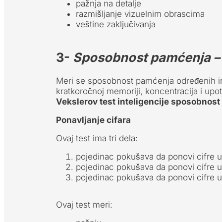
pažnja na detalje
razmišljanje vizuelnim obrascima
veštine zaključivanja
3-
Sposobnost pamćenja 
Meri se sposobnost pamćenja određenih in
kratkoročnoj memoriji, koncentracija i upot
Vekslerov test inteligencije sposobnos
Ponavljanje cifara
Ovaj test ima tri dela:
pojedinac pokušava da ponovi cifre 
pojedinac pokušava da ponovi cifre 
pojedinac pokušava da ponovi cifre 
Ovaj test meri: