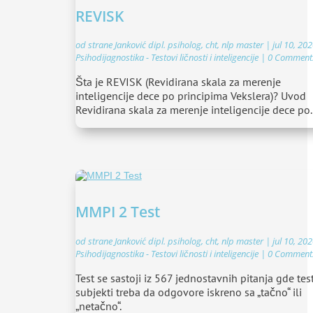
REVISK
od strane
Janković dipl. psiholog, cht, nlp master
|
jul 10, 20
Psihodijagnostika - Testovi ličnosti i inteligencije
| 0 Comment
Šta je REVISK (Revidirana skala za merenje
inteligencije dece po principima Vekslera)? Uvod
Revidirana skala za merenje inteligencije dece po..
MMPI 2 Test
od strane
Janković dipl. psiholog, cht, nlp master
|
jul 10, 20
Psihodijagnostika - Testovi ličnosti i inteligencije
| 0 Comment
Test se sastoji iz 567 jednostavnih pitanja gde test
subjekti treba da odgovore iskreno sa „tačno“ ili
„netačno“.