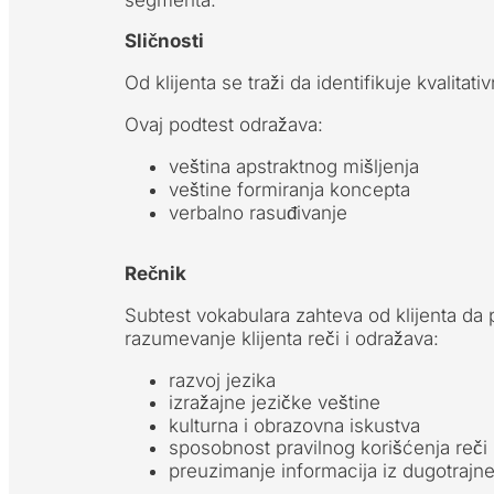
segmenta.
Sličnosti
Od klijenta se traži da identifikuje kvalitat
Ovaj podtest odražava:
veština apstraktnog mišljenja
veštine formiranja koncepta
verbalno rasuđivanje
Rečnik
Subtest vokabulara zahteva od klijenta da 
razumevanje klijenta reči i odražava:
razvoj jezika
izražajne jezičke veštine
kulturna i obrazovna iskustva
sposobnost pravilnog korišćenja reči
preuzimanje informacija iz dugotrajn