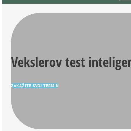
Vekslerov test intelige
ZAKAŽITE SVOJ TERMIN