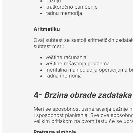
pažnju
kratkoročno pamćenje
radnu memorija
Aritmetiku
Ovaj subtest se sastoji aritmetičkih zadata
subtest meri:
veštine računanja
veštine rešavanja problema
mentalna manipulacija operacijama b
radna memorija
4-
Brzina obrade zadataka
Meri se sposobnost usmeravanja pažnje na
i sposobnost planiranja. Sve ove sposobnos
velikim pritiskom na ovom testu će se upravo
Pretraga simbola