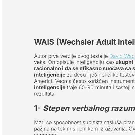
WAIS (Wechsler Adult Intel
Autor prve verzije ovog testa je
David Wec
veka. On opisuje inteligenciju kao
ukupni 
racionalno i da se efikasno suočava s
inteligencije
za decu i još nekoliko testova
Americi. Veoma često korišćen instrument u k
inteligencije
traje 60-90 minuta i sastoji 
rezultata:
1-
Stepen verbalnog razum
Meri se sposobnost subjekta sasluša pitanj
pažjna na tok misli prilikom izražavanja. Ov