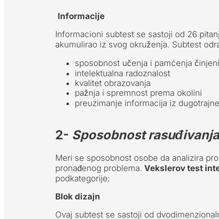
Informacije
Informacioni subtest se sastoji od 26 pitanj
akumulirao iz svog okruženja. Subtest odr
sposobnost učenja i pamćenja činjen
intelektualna radoznalost
kvalitet obrazovanja
pažnja i spremnost prema okolini
preuzimanje informacija iz dugotrajn
2-
Sposobnost rasuđivanja
Meri se sposobnost osobe da analizira probl
pronađenog problema.
Vekslerov test int
podkategorije:
Blok dizajn
Ovaj subtest se sastoji od dvodimenzionalni