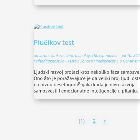
Plučikov test
od strane
Janković dipl. psiholog, cht, nlp master
|
jul 10, 20
Psihodijagnostika - Testovi ličnosti i inteligencije
| 0 Comment
Ljudski razvoj prolazi kroz nekoliko faza samosves
Ono što je poražavajuće je da veliki broj ljudi ost
na nivou desetogodišnjaka kada je nivo razvoja
samosvesti i emocionalne inteligencije u pitanju.
(1)
2
>