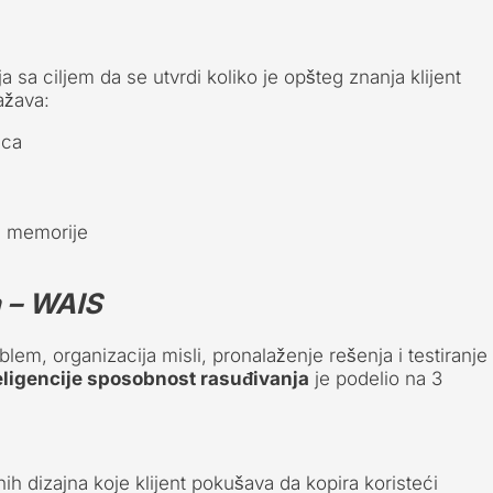
a sa ciljem da se utvrdi koliko je opšteg znanja klijent
ažava:
ica
e memorije
 – WAIS
em, organizacija misli, pronalaženje rešenja i testiranje
eligencije sposobnost rasuđivanja
je podelio na 3
h dizajna koje klijent pokušava da kopira koristeći