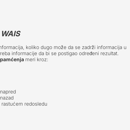
–
WAIS
formacija, koliko dugo može da se zadrži informacija u
reba informacije da bi se postigao određeni rezultat.
t pamćenja
meri kroz:
unapred
unazad
u rastućem redosledu