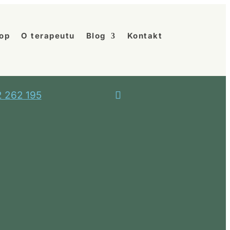
op
O terapeutu
Blog
Kontakt
 262 195