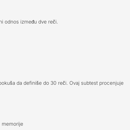
ivni odnos između dve reči.
pokuša da definiše do 30 reči. Ovaj subtest procenjuje
e memorije