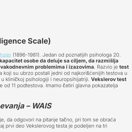
ligence Scale)
hsler
(1896-1981). Jedan od poznatijih psihologa 20.
kapacitet osobe da deluje sa ciljem, da razmišlja
a svakodnevnim problemima i izazovima
. Razvio je
test
 koji su ubrzo postali jedni od najkorišćenijih testova u
liničkoj psihologiji i neuropsihijatriji.
Vekslerov test
se od 11 podtestova. Imamo četiri glavna pokazatelja
evanja – WAIS
e, da odgovori na pitanje tačno, pri tom se obraća
aj prvi deo Vekslerovog testa je podeljen na tri