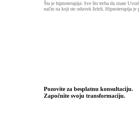
Šta je hipnoterapija: Sve što treba da znate Uvo
način na koji ste oduvek želeli. Hipnoterapija je
Pozovite za besplatnu konsultaciju.
Započnite svoju transformaciju.