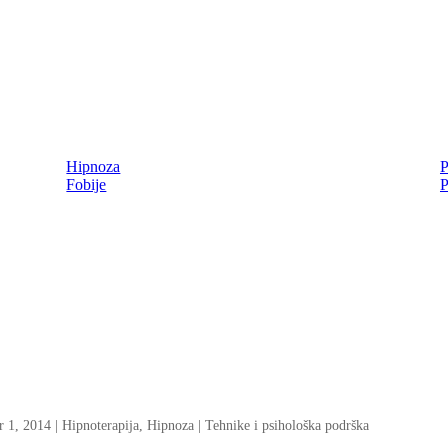
Hipnoza
P
Fobije
P
r 1, 2014
|
Hipnoterapija
,
Hipnoza | Tehnike i psihološka podrška