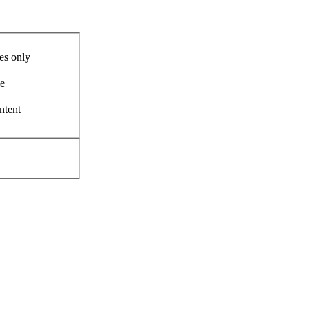
es only
le
ntent