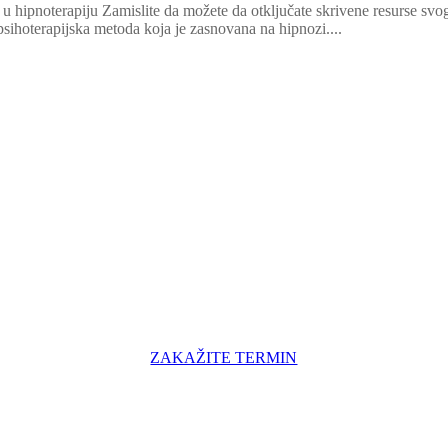
d u hipnoterapiju Zamislite da možete da otključate skrivene resurse sv
 psihoterapijska metoda koja je zasnovana na hipnozi....
ZAKAŽITE TERMIN