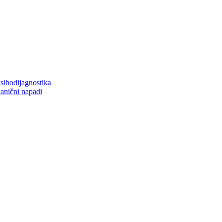
sihodijagnostika
anični napadi