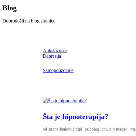
Blog
Dobrodošli na blog stranicu
Anksioznost
Depresija
Samopouzdanje
Šta je hipnoterapija?
od strane
Janković dipl. psiholog, cht, nlp master
|
ma