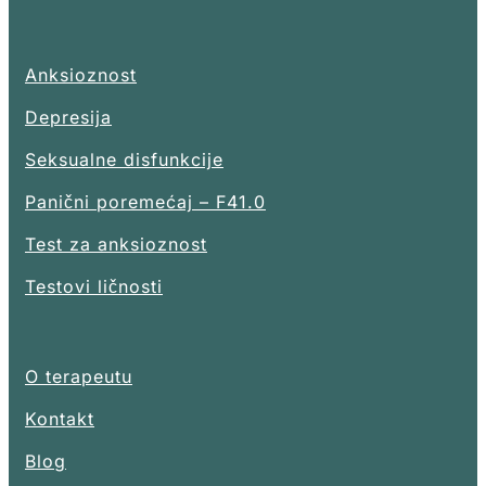
Anksioznost
Depresija
Seksualne disfunkcije
Panični poremećaj – F41.0
Test za anksioznost
Testovi ličnosti
O terapeutu
Kontakt
Blog