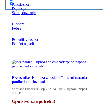
Anksioznost
Depresija
Samopouzdanje
Hipnoza
Fobije
Psihodijagnostika
Panični napadi
Bez panike! Hipnoza za oslobađanje od napada
panike i anksioznosti
od strane
PsihoBata
|
sep 7, 2024
|
MP3 Hipnoze
,
Napad
panike
Uputstvo za upotrebu!