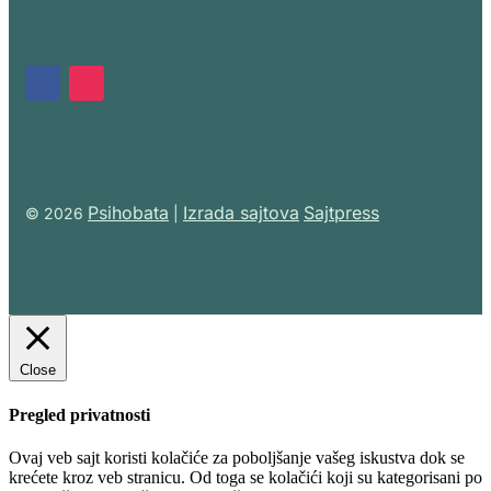
Psihobata
Izrada sajtova
Sajtpress
© 2026
|
Close
Pregled privatnosti
Ovaj veb sajt koristi kolačiće za poboljšanje vašeg iskustva dok se
krećete kroz veb stranicu. Od toga se kolačići koji su kategorisani po