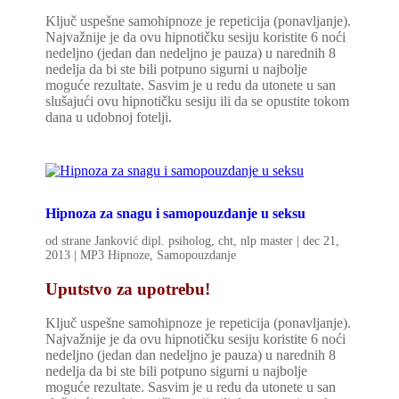
Ključ uspešne samohipnoze je repeticija (ponavljanje).
Najvažnije je da ovu hipnotičku sesiju koristite 6 noći
nedeljno (jedan dan nedeljno je pauza) u narednih 8
nedelja da bi ste bili potpuno sigurni u najbolje
moguće rezultate. Sasvim je u redu da utonete u san
slušajući ovu hipnotičku sesiju ili da se opustite tokom
dana u udobnoj fotelji.
Hipnoza za snagu i samopouzdanje u seksu
od strane
Janković dipl. psiholog, cht, nlp master
|
dec 21,
2013
|
MP3 Hipnoze
,
Samopouzdanje
Uputstvo za upotrebu!
Ključ uspešne samohipnoze je repeticija (ponavljanje).
Najvažnije je da ovu hipnotičku sesiju koristite 6 noći
nedeljno (jedan dan nedeljno je pauza) u narednih 8
nedelja da bi ste bili potpuno sigurni u najbolje
moguće rezultate. Sasvim je u redu da utonete u san