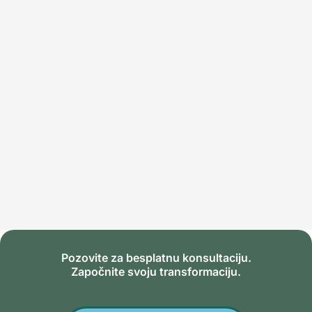
(ponavljanje). Najvažnije je da ovu
hipnotičku sesiju koristite 6 noći nedeljno
(jedan dan nedeljno je pauza) u narednih 8
nedelja da bi ste bili potpuno sigurni u
najbolje moguće rezultate. Sasvim je u redu
da utonete u san slušajući ovu hipnotičku
sesiju ili da se opustite tokom dana u
udobnoj fotelji.
Pozovite za besplatnu konsultaciju.
Započnite svoju transformaciju.