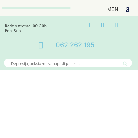
Radno vreme: 09-20h
Pon-Sub

062 262 195
BLOG
Dobrodošli na blog
stranicu