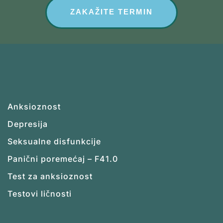
ZAKAŽITE TERMIN
Anksioznost
Depresija
Seksualne disfunkcije
Panični poremećaj – F41.0
Test za anksioznost
Testovi ličnosti