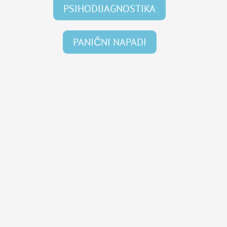
PSIHODIJAGNOSTIKA
PANIČNI NAPADI
PsihoBata
Uputstvo za upotrebu!
Ključ uspešne samohipnoze je repeticija
(ponavljanje). Najvažnije je da ovu