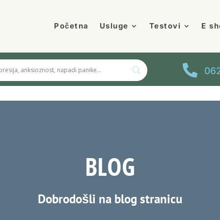
Početna
Usluge
Testovi
E sh

062
BLOG
Dobrodošli na blog stranicu