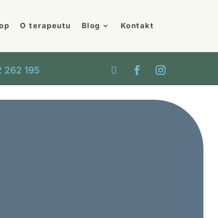
op
O terapeutu
Blog
Kontakt
 262 195