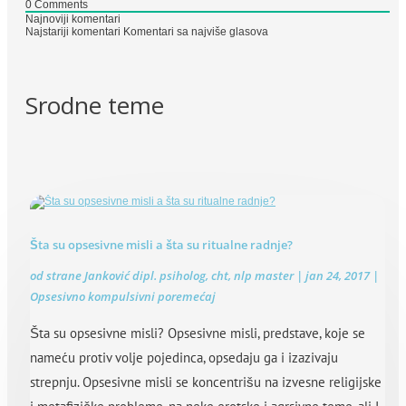
0
Comments
Najnoviji komentari
Najstariji komentari
Komentari sa najviše glasova
Srodne teme
Šta su opsesivne misli a šta su ritualne radnje?
od strane
Janković dipl. psiholog, cht, nlp master
|
jan 24, 2017
|
Opsesivno kompulsivni poremećaj
Šta su opsesivne misli? Opsesivne misli, predstave, koje se
nameću protiv volje pojedinca, opsedaju ga i izazivaju
strepnju. Opsesivne misli se koncentrišu na izvesne religijske