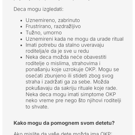
Deca mogu izgledati:
Uznemireno, zabrinuto
Frustrirano, razdražljivo
Tužno, umorno
Uznemireni kada ne mogu da urade ritual
Imati potrebu da stalno uveravaju
roditelja/e da je sve u redu
Neka deca možda neće obavestiti
roditelje o mislima, strahovima i
ponašanju koje uzrokuje OKP. Mogu se
osećati zbunjeno ili stideti zbog svog
straha i zadržati ga za sebe. Možda
pokušavaju da sakriju rituale koje rade.
Neka deca mogu imati simptome OKP
neko vreme pre nego što njihovi roditelji
to shvate.
Kako mogu da pomognem svom detetu?
Ako mislite da vaše dete možda ima OKP: