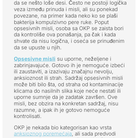
da se nešto loše desi. Često ne postoji logička
veza između prinuda i misli, ali su ponekad
povezane, na primer kada neko ko se plaši
bakterija kompulzivno pere ruke. Poput
opsesivnih misli, osoba sa OKP se zaista bori
da kontroliše ova ponašanja, pa čak i kada
shvate da nisu logična, i oseća se prinuđenim
da se upuste u njih.
Opsesivne misli
su uporne, neželjene i
zabrinjavajuće. Gotovo ih je nemoguće izbeći
ili zaustaviti, a izazivaju značajnu nevolju,
anksioznost ili strah. Sadržaj opsesivnih misli
može biti bilo šta, od straha od kontaminacije
klicama do nasilnih slika koje neće nestati ili
uporne sumnje da je zadatak završen. Ove
misli, bez obzira na konkretan sadržaj, nisu
razumne, a ipak ih je gotovo nemoguće
kontrolisati.
OKP je nekada bio kategorisan kao vrsta
anksioznog poremećaja
, ali sada predvodi