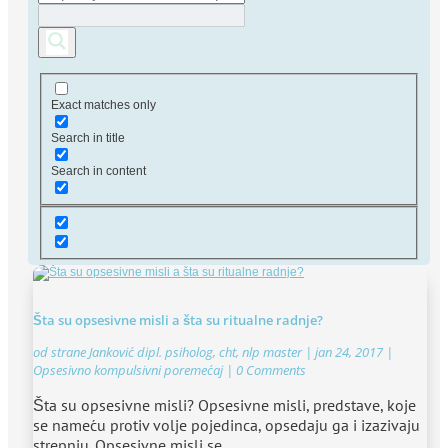
Exact matches only
Search in title
Search in content
Šta su opsesivne misli a šta su ritualne radnje?
od strane
Janković dipl. psiholog, cht, nlp master
|
jan 24, 2017
|
Opsesivno kompulsivni poremećaj
| 0 Comments
Šta su opsesivne misli? Opsesivne misli, predstave, koje
se nameću protiv volje pojedinca, opsedaju ga i izazivaju
strepnju. Opsesivne misli se...