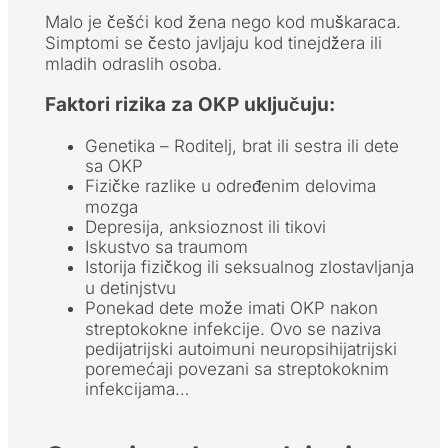
Malo je češći kod žena nego kod muškaraca.
Simptomi se često javljaju kod tinejdžera ili
mladih odraslih osoba.
Faktori rizika za OKP uključuju
:
Genetika – Roditelj, brat ili sestra ili dete
sa OKP
Fizičke razlike u određenim delovima
mozga
Depresija, anksioznost ili tikovi
Iskustvo sa traumom
Istorija fizičkog ili seksualnog zlostavljanja
u detinjstvu
Ponekad dete može imati OKP nakon
streptokokne infekcije. Ovo se naziva
pedijatrijski autoimuni neuropsihijatrijski
poremećaji povezani sa streptokoknim
infekcijama…