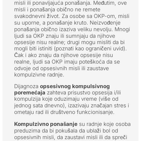
misli ili ponavljajuća ponašanja. Međutim, ove
misli i ponašanja obično ne remete
svakodnevni život. Za osobe sa OKP-om, misli
su uporne, a ponašanje kruto. Neizvođenje
ponašanja obično izaziva veliku nevolju. Mnogi
ljudi sa OKP znaju ili sumnjaju da njihove
opsesije nisu realne; drugi mogu misliti da bi
mogli biti istiniti (poznati kao ograničeni uvid).
Čak i ako znaju da njihove opsesije nisu
realne, ljudi sa OKP imaju poteškoća da se
odvoje od opsesivnih misli ili zaustave
kompulzivne radnje.
Dijagnoza
opsesivnog kompulsivnog
poremećaja
zahteva prisustvo opsesija i/ili
kompulzija koje oduzimaju vreme (više od
jednog sata dnevno), izazivaju značajan stres i
ometaju rad ili društveno funkcionisanje.
Kompulzivno ponašanje
su radnje koje osoba
preduzima da bi pokušala da ublaži bol od
opsesivnih misli, da zaustavi misli ili da spreči