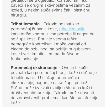
gledajući se u ogledalo, koristeći šminku i
baveći se drugim aktivnostima vezanim za
izgled, u nekim slučajevima čak i plastičnu
hirurgiju.
Trihotilomania –
Takođe poznat kao
poremećaj čupanja kose,
trihotilomaniju
karakteriše kompulzivna potreba ili nagon da
se čupa kosa. Poriv je veoma teško ili
nemoguće kontrolisati i može varirati od
blagog do ozbiljnog, sa ozbiljnim gubitkom
kose i velikim uticajem na društveno
funkcionisanje.
Poremećaj ekskoriacije
– Ovo je takođe
poznato kao poremećaj branja kože i slično je
trihotilomaniji. U slučaju poremećaja
ekskoriacije, nagon je da se čupa po koži.
Slično može izazvati ozbiljnu štetu na koži i
društvenu disfunkciju. Takođe može dovesti
do zdravstvenih problema, kao što su infekcije
kože.