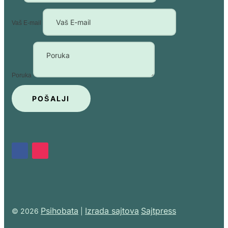
Vaš E-mail
Poruka
POŠALJI
Psihobata
Izrada sajtova
Sajtpress
© 2026
|