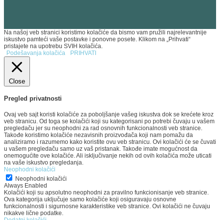
Na našoj veb stranici koristimo kolačiće da bismo vam pružili najrelevantnije
iskustvo pamteći vaše postavke i ponovne posete. Klikom na „Prihvati“
pristajete na upotrebu SVIH kolačića.
Podešavanja kolačića
PRIHVATI
Close
Pregled privatnosti
Ovaj veb sajt koristi kolačiće za poboljšanje vašeg iskustva dok se krećete kroz
veb stranicu. Od toga se kolačići koji su kategorisani po potrebi čuvaju u vašem
pregledaču jer su neophodni za rad osnovnih funkcionalnosti veb stranice.
Takođe koristimo kolačiće nezavisnih proizvođača koji nam pomažu da
analiziramo i razumemo kako koristite ovu veb stranicu. Ovi kolačići će se čuvati
u vašem pregledaču samo uz vaš pristanak. Takođe imate mogućnost da
onemogućite ove kolačiće. Ali isključivanje nekih od ovih kolačića može uticati
na vaše iskustvo pregledanja.
Neophodni kolačići
Neophodni kolačići
Always Enabled
Kolačići koji su apsolutno neophodni za pravilno funkcionisanje veb stranice.
Ova kategorija uključuje samo kolačiće koji osiguravaju osnovne
funkcionalnosti i sigurnosne karakteristike veb stranice. Ovi kolačići ne čuvaju
nikakve lične podatke.
Dodatni kolačići