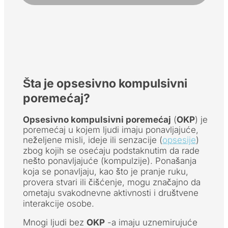
Šta je
opsesivno kompulsivni
poremećaj
?
Opsesivno kompulsivni poremećaj
(
OKP
) je
poremećaj u kojem ljudi imaju ponavljajuće,
neželjene misli, ideje ili senzacije (
opsesije
)
zbog kojih se osećaju podstaknutim da rade
nešto ponavljajuće (kompulzije). Ponašanja
koja se ponavljaju, kao što je pranje ruku,
provera stvari ili čišćenje, mogu značajno da
ometaju svakodnevne aktivnosti i društvene
interakcije osobe.
Mnogi ljudi bez
OKP
-a imaju uznemirujuće