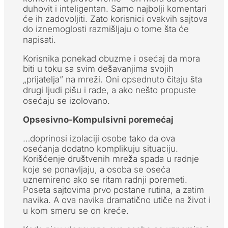
duhovit i inteligentan. Samo najbolji komentari
će ih zadovoljiti. Zato korisnici ovakvih sajtova
do iznemoglosti razmišljaju o tome šta će
napisati.
Korisnika ponekad obuzme i osećaj da mora
biti u toku sa svim dešavanjima svojih
„prijatelja” na mreži. Oni opsednuto čitaju šta
drugi ljudi pišu i rade, a ako nešto propuste
osećaju se izolovano.
Opsesivno-Kompulsivni poremećaj
…doprinosi izolaciji osobe tako da ova
osećanja dodatno komplikuju situaciju.
Korišćenje društvenih mreža spada u radnje
koje se ponavljaju, a osoba se oseća
uznemireno ako se ritam radnji poremeti.
Poseta sajtovima prvo postane rutina, a zatim
navika. A ova navika dramatično utiče na život i
u kom smeru se on kreće.