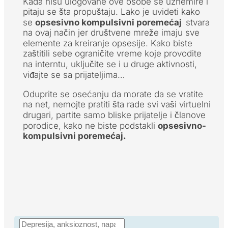
Kada nisu ulogovane ove osobe se uznemire i
pitaju se šta propuštaju. Lako je uvideti kako
se
opsesivno kompulsivni poremećaj
stvara
na ovaj način jer društvene mreže imaju sve
elemente za kreiranje opsesije. Kako biste
zaštitili sebe ograničite vreme koje provodite
na interntu, uključite se i u druge aktivnosti,
viđajte se sa prijateljima…
Oduprite se osećanju da morate da se vratite
na net, nemojte pratiti šta rade svi vaši virtuelni
drugari, partite samo bliske prijatelje i članove
porodice, kako ne biste podstakli
opsesivno-
kompulsivni poremećaj.