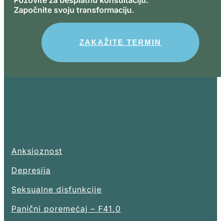
Pozovite za besplatnu konsultaciju.
Započnite svoju transformaciju.
ZAKAŽITE TERMIN
Anksioznost
Depresija
Seksualne disfunkcije
Panični poremećaj – F41.0