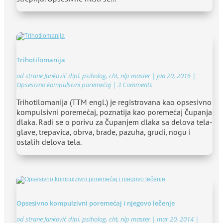
Trihotilomanija
od strane
Janković dipl. psiholog, cht, nlp master
|
jan 20, 2016
|
Opsesivno kompulsivni poremećaj
| 3 Comments
Trihotilomanija (TTM engl.) je registrovana kao opsesivno
kompulsivni poremećaj, poznatija kao poremećaj čupanja
dlaka. Radi se o porivu za čupanjem dlaka sa delova tela-
glave, trepavica, obrva, brade, pazuha, grudi, nogu i
ostalih delova tela.
Opsesivno kompulzivni poremećaj i njegovo lečenje
od strane
Janković dipl. psiholog, cht, nlp master
|
mar 20, 2014
|