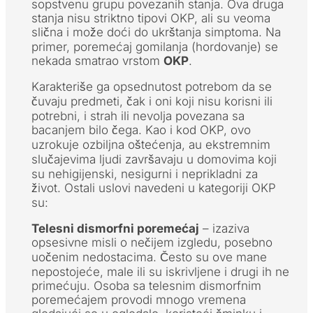
sopstvenu grupu povezanih stanja. Ova druga
stanja nisu striktno tipovi OKP, ali su veoma
slična i može doći do ukrštanja simptoma. Na
primer, poremećaj gomilanja (hordovanje) se
nekada smatrao vrstom
OKP
.
Karakteriše ga opsednutost potrebom da se
čuvaju predmeti, čak i oni koji nisu korisni ili
potrebni, i strah ili nevolja povezana sa
bacanjem bilo čega. Kao i kod OKP, ovo
uzrokuje ozbiljna oštećenja, au ekstremnim
slučajevima ljudi završavaju u domovima koji
su nehigijenski, nesigurni i neprikladni za
život. Ostali uslovi navedeni u kategoriji OKP
su:
Telesni dismorfni poremećaj
– izaziva
opsesivne misli o nečijem izgledu, posebno
uočenim nedostacima. Često su ove mane
nepostojeće, male ili su iskrivljene i drugi ih ne
primećuju. Osoba sa telesnim dismorfnim
poremećajem provodi mnogo vremena