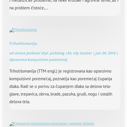
i metafizičke probleme, na neke erotske i agrsivne teme, ali I
na problem čistoće,...
Trihotilomanija
od strane
Janković dipl. psiholog, cht, nlp master
|
jan 20, 2016
|
Opsesivno kompulsivni poremećaj
Trihotilomanija (TTM engl.) je registrovana kao opsesivno
kompulsivni poremećaj, poznatija kao poremećaj čupanja
dlaka. Radi se o porivu za čupanjem dlaka sa delova tela-
glave, trepavica, obrva, brade, pazuha, grudi, nogu i ostalih
delova tela.