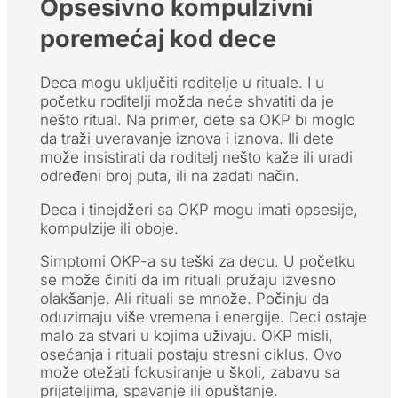
Opsesivno kompulzivni
poremećaj kod dece
Deca mogu uključiti roditelje u rituale. I u
početku roditelji možda neće shvatiti da je
nešto ritual. Na primer, dete sa OKP bi moglo
da traži uveravanje iznova i iznova. Ili dete
može insistirati da roditelj nešto kaže ili uradi
određeni broj puta, ili na zadati način.
Deca i tinejdžeri sa OKP mogu imati opsesije,
kompulzije ili oboje.
Simptomi OKP-a su teški za decu. U početku
se može činiti da im rituali pružaju izvesno
olakšanje. Ali rituali se množe. Počinju da
oduzimaju više vremena i energije. Deci ostaje
malo za stvari u kojima uživaju. OKP misli,
osećanja i rituali postaju stresni ciklus. Ovo
može otežati fokusiranje u školi, zabavu sa
prijateljima, spavanje ili opuštanje.