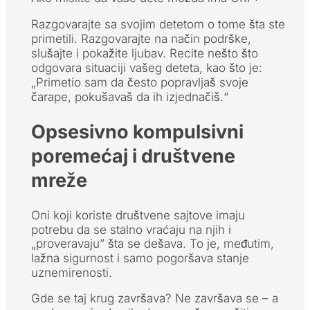
Razgovarajte sa svojim detetom o tome šta ste
primetili. Razgovarajte na način podrške,
slušajte i pokažite ljubav. Recite nešto što
odgovara situaciji vašeg deteta, kao što je:
„Primetio sam da često popravljaš svoje
čarape, pokušavaš da ih izjednačiš.“
Opsesivno kompulsivni
poremećaj i društvene
mreže
Oni koji koriste društvene sajtove imaju
potrebu da se stalno vraćaju na njih i
„proveravaju” šta se dešava. To je, međutim,
lažna sigurnost i samo pogoršava stanje
uznemirenosti.
Gde se taj krug završava? Ne završava se – a