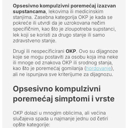
Opsesivno kompulzivni poremećaj
izazvan
supstancama
, lekovima ili medicinskim
stanjima. Zasebna kategorija OKP je kada se
pokreće ili utvrdi da je uzrokovana nečim
specifičnim, kao što je zloupotreba supstanci,
lek koji se koristi za drugo stanje ili samo
zdravstveno stanje.
Drugi ili nespecificirani
OKP
. Ovo su dijagnoze
koje se mogu postaviti za osobu koja ima neke
ili mnoge od znakova OKP ili srodnog stanja,
kao što je poremećaj gomilanja (
hordovanje
),
ali ne ispunjava sve kriterijume za dijagnozu.
Opsesivno kompulzivni
poremećaj simptomi i vrste
OKP dolazi u mnogim oblicima, ali većina
slučajeva spada u najmanje jednu od četiri
opšte kategorije: