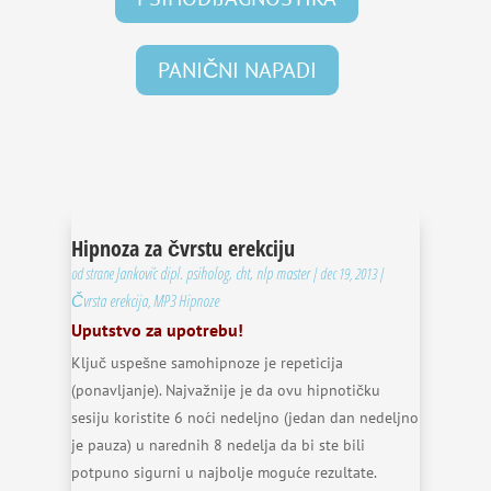
PANIČNI NAPADI
Hipnoza za čvrstu erekciju
Janković dipl. psiholog, cht, nlp master
od strane
|
dec 19, 2013
|
Čvrsta erekcija
MP3 Hipnoze
,
Uputstvo za upotrebu!
Ključ uspešne samohipnoze je repeticija
(ponavljanje). Najvažnije je da ovu hipnotičku
sesiju koristite 6 noći nedeljno (jedan dan nedeljno
je pauza) u narednih 8 nedelja da bi ste bili
potpuno sigurni u najbolje moguće rezultate.