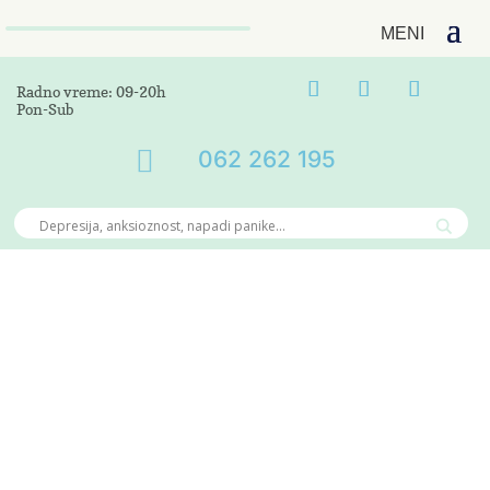
Radno vreme: 09-20h
Pon-Sub

062 262 195
BLOG
Dobrodošli na blog stranicu