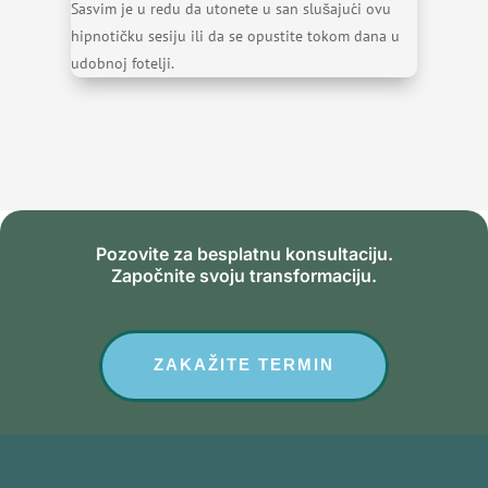
Sasvim je u redu da utonete u san slušajući ovu
hipnotičku sesiju ili da se opustite tokom dana u
udobnoj fotelji.
Pozovite za besplatnu konsultaciju.
Započnite svoju transformaciju.
ZAKAŽITE TERMIN