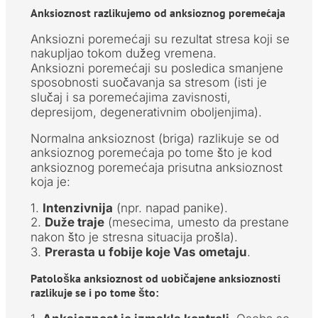
Anksioznost razlikujemo od anksioznog poremećaja
Anksiozni poremećaji su rezultat stresa koji se
nakupljao tokom dužeg vremena.
Anksiozni poremećaji su posledica smanjene
sposobnosti suočavanja sa stresom (isti je
slučaj i sa poremećajima zavisnosti,
depresijom, degenerativnim oboljenjima).
Normalna anksioznost (briga) razlikuje se od
anksioznog poremećaja po tome što je kod
anksioznog poremećaja prisutna anksioznost
koja je:
1.
Intenzivnija
(npr. napad panike).
2.
Duže traje
(mesecima, umesto da prestane
nakon što je stresna situacija prošla).
3.
Prerasta u fobije koje Vas ometaju
.
Patološka anksioznost od uobičajene anksioznosti
razlikuje se i po tome što: