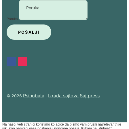
Poruka
POŠALJI
Psihobata
Izrada sajtova
Sajtpress
© 2026
|
Na našoj veb stranici koristimo kolačiće da bismo vam pružili najrelevantnije
iskustvo pamteći vaše postavke i ponovne posete. Klikom na „Prihvati“