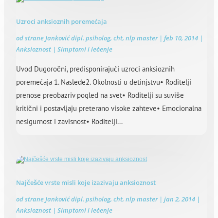
Uzroci anksioznih poremećaja
od strane
Janković dipl. psiholog, cht, nlp master
|
feb 10, 2014
|
Anksioznost | Simptomi i lečenje
Uvod Dugoročni, predisponirajući uzroci anksioznih
poremećaja 1. Nasleđe2. Okolnosti u detinjstvu• Roditelji
prenose preobazriv pogled na svet• Roditelji su suviše
kritični i postavljaju preterano visoke zahteve• Emocionalna
nesigurnost i zavisnost• Roditelji...
Najčešće vrste misli koje izazivaju anksioznost
od strane
Janković dipl. psiholog, cht, nlp master
|
jan 2, 2014
|
Anksioznost | Simptomi i lečenje