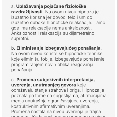
a.
Ublažavanja pojačane fiziološke
razdražljivosti
. Na ovom nivou hipnoza je
izuzetno korisna jer dovodi telo i um do
izuzetno duboke hipnotičke relaksacije. Tamo
gde ima relaksacije nema anksioznosti.
Anksioznost i relaksacija su dijametralno
suprotni.
b.
Eliminisanje izbegavajućeg ponašanja
.
Na ovom nivou koriste se hipnotičke tehnike
koje eliminišu fobije, izbegavajuće ponašanje,
programiranjem novih oblika reagovanja i
ponašanja.
c.
Promena subjekivnih interpretacija,
uverenja, unutrasnjeg govora
koje
odražavaju stanje strahova i briga. Hipnoza je
poznata po tome da sugestijama, afirmacijama
menja unutrašnja ograničavajuća uverenja,
kostruktivnim afirmativnim uverenjima.
Promena nastala na nivou uverenja je trajna
promena. Kada postignemo promenu na nivou