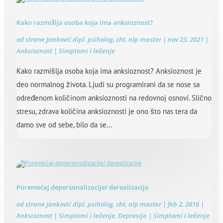
Kako razmišlja osoba koja ima anksioznost?
od strane
Janković dipl. psiholog, cht, nlp master
|
nov 23, 2021
|
Anksioznost | Simptomi i lečenje
Kako razmišlja osoba koja ima anksioznost? Anksioznost je
deo normalnog života. Ljudi su programirani da se nose sa
određenom količinom anksioznosti na redovnoj osnovi. Slično
stresu, zdrava količina anksioznosti je ono što nas tera da
damo sve od sebe, bilo da se...
Poremećaj depersonalizacije/ derealizacije
od strane
Janković dipl. psiholog, cht, nlp master
|
feb 2, 2016
|
Anksioznost | Simptomi i lečenje
,
Depresija | Simptomi i lečenje