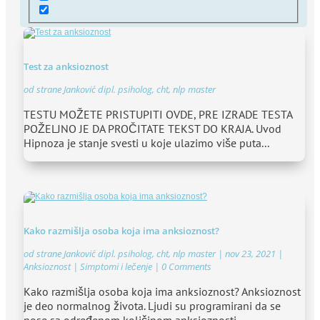
Test za anksioznost
od strane
Janković dipl. psiholog, cht, nlp master
TESTU MOŽETE PRISTUPITI OVDE, PRE IZRADE TESTA
POŽELJNO JE DA PROČITATE TEKST DO KRAJA. Uvod
Hipnoza je stanje svesti u koje ulazimo više puta...
Kako razmišlja osoba koja ima anksioznost?
od strane
Janković dipl. psiholog, cht, nlp master
|
nov 23, 2021
|
Anksioznost | Simptomi i lečenje
| 0 Comments
Kako razmišlja osoba koja ima anksioznost? Anksioznost
je deo normalnog života. Ljudi su programirani da se
nose sa određenom količinom anksioznosti...