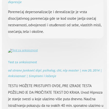
depresije
Poremećaj depersonalizacije i derealizacije je vrsta
disocijativnog poremećaja gde se kod osobe javlja osećaj
nestvarnosti, odvojenosti i otuđenosti od sebe, vlastitih misli,
osećanja, tela i okoline.
Test za anksioznost
od strane
Janković dipl. psiholog, cht, nlp master
|
nov 20, 2014
|
Anksioznost | Simptomi i lečenje
TESTU MOŽETE PRISTUPITI OVDE, PRE IZRADE TESTA
POŽELJNO JE DA PROČITATE TEKST DO KRAJA. Uvod Hipnoza
je stanje svesti u koje ulazimo više puta dnevno. Naučna
istraživanja pokazuju da na svakih 40 min. sponatno ulazimo u