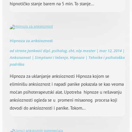
hipnotičko stanje barem na 5 min. To stanje...
Hipnoza za anksioznost
od strane
Janković dipl. psiholog, cht, nlp master
|
mar 12, 2014
|
Anksioznost | Simptomi i lečenje
,
Hipnoza | Tehnike i psihološka
podrška
Hipnoza za uklanjanje anksioznosti Hipnoza kojom se
eliminišu anksioznost i napadi panike pokazala se kao veoma
moćan psihoterapeutski alat. Upotreba hipnoze u rešavanju
anksioznosti ogleda se u promeni misaonog procesa koji
dovodi do anksioznosti i panike. Tokom...