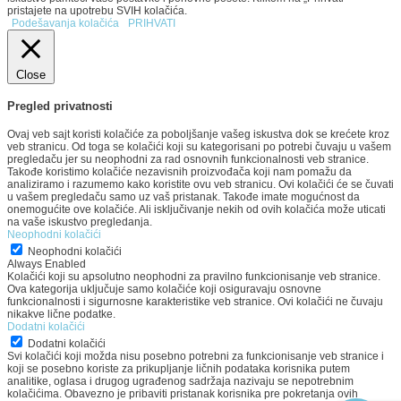
pristajete na upotrebu SVIH kolačića.
Podešavanja kolačića
PRIHVATI
Close
Pregled privatnosti
Ovaj veb sajt koristi kolačiće za poboljšanje vašeg iskustva dok se krećete kroz
veb stranicu. Od toga se kolačići koji su kategorisani po potrebi čuvaju u vašem
pregledaču jer su neophodni za rad osnovnih funkcionalnosti veb stranice.
Takođe koristimo kolačiće nezavisnih proizvođača koji nam pomažu da
analiziramo i razumemo kako koristite ovu veb stranicu. Ovi kolačići će se čuvati
u vašem pregledaču samo uz vaš pristanak. Takođe imate mogućnost da
onemogućite ove kolačiće. Ali isključivanje nekih od ovih kolačića može uticati
na vaše iskustvo pregledanja.
Neophodni kolačići
Neophodni kolačići
Always Enabled
Kolačići koji su apsolutno neophodni za pravilno funkcionisanje veb stranice.
Ova kategorija uključuje samo kolačiće koji osiguravaju osnovne
funkcionalnosti i sigurnosne karakteristike veb stranice. Ovi kolačići ne čuvaju
nikakve lične podatke.
Dodatni kolačići
Dodatni kolačići
Svi kolačići koji možda nisu posebno potrebni za funkcionisanje veb stranice i
koji se posebno koriste za prikupljanje ličnih podataka korisnika putem
analitike, oglasa i drugog ugrađenog sadržaja nazivaju se nepotrebnim
kolačićima. Obavezno je pribaviti pristanak korisnika pre pokretanja ovih