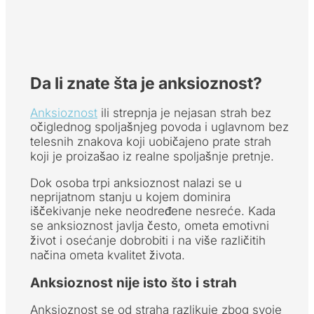
Da li znate šta je anksioznost?
Anksioznost
ili strepnja je nejasan strah bez
očiglednog spoljašnjeg povoda i uglavnom bez
telesnih znakova koji uobičajeno prate strah
koji je proizašao iz realne spoljašnje pretnje.
Dok osoba trpi anksioznost nalazi se u
neprijatnom stanju u kojem dominira
iščekivanje neke neodređene nesreće. Kada
se anksioznost javlja često, ometa emotivni
život i osećanje dobrobiti i na više različitih
načina ometa kvalitet života.
Anksioznost nije isto što i strah
Anksioznost se od straha razlikuje zbog svoje