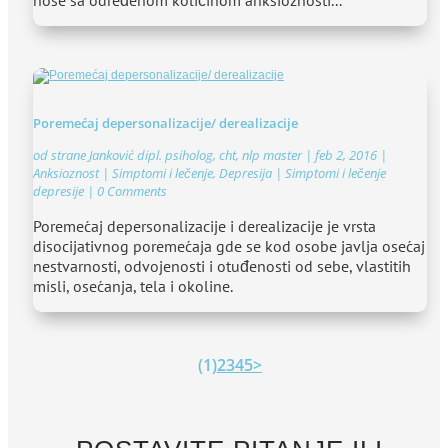
Poremećaj depersonalizacije/ derealizacije
od strane
Janković dipl. psiholog, cht, nlp master
|
feb 2, 2016
|
Anksioznost | Simptomi i lečenje
,
Depresija | Simptomi i lečenje
depresije
| 0 Comments
Poremećaj depersonalizacije i derealizacije je vrsta
disocijativnog poremećaja gde se kod osobe javlja osećaj
nestvarnosti, odvojenosti i otuđenosti od sebe, vlastitih
misli, osećanja, tela i okoline.
(1)
2
3
4
5
>