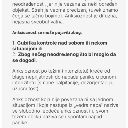
neodređenosti, jer nije vezana za neki određen
objekat. Strah je veoma precizan, (uvek znamo
čega se tačno bojimo). Anksioznost je difuzna,
nejasna sveobuhvatna.
Anksioznost se može pojaviti zbog:
1.
Gubitka kontrole nad sobom ili nekom
situacijom
ili
2.
Zbog nečeg neodređenog što bi moglo da
se dogodi
.
Anksioznost po težini (intenzitetu) kreće od
blage neprijatnosti do napada panike u punom
intenzitetu (srčane palpitacije, dezorjentacija,
užasnutost).
Anksioznost koja nije povezana ni sa jednom
situacijom i koja nastupa iz „vedra neba“ naziva
se slobodno lebdeća anksioznost i u svom
težem obliku naziva se i spontani napad
panike.