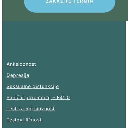
ZAKAŽITE TERMIN
Anksioznost
Depresija
Seksualne disfunkcije
Panični poremećaj – F41.0
Test za anksioznost
Testovi ličnosti