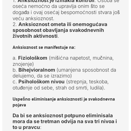
1.
Anksioznost je izmakla kontroli
. Osoba se
oseća nemoćno da upravlja onim što se
događa i ovaj osećaj bespomoćnosti stvara još
veću anksioznost.
2.
Anksioznost ometa ili onemogućava
sposobnost obavljanja svakodnevnih
životnih aktivnosti
.
Anksioznost se manifestuje na:
a.
Fiziološkom
(mišićna napetost, mučnina,
znojenje)
b.
Bihejvioralnom
(umanjena sposobnost da
delujemo, da se izrazimo)
c.
Psihološkom nivou
(strepnja, teskoba,
otuđenje od sebe, strah od smrti, ludila).
Uspešno eliminisanje anksioznosti je svakodnevna
pojava
Da bi se anksioznost potpuno eliminisala
mora da se tretman odvija na sva tri nivoa i
to u pravcu
: