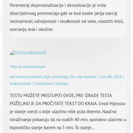
Poremećaj depersonalizacije i derealizacije je vrsta
disocijativnog poremećaja gde se kod osobe javlja osećaj
nestvarnosti, odvojenosti i otuđenosti od sebe, vlastitih misli,
osećanja, tela i okoline.
Test za anksioznost
od strane
Janković dipl. psiholog, cht, nlp master
|
nov 20, 2014
|
Anksioznost | Simptomi i lečenje
TESTU MOŽETE PRISTUPITI OVDE, PRE IZRADE TESTA
POŽELJNO JE DA PROČITATE TEKST DO KRAJA. Uvod Hipnoza
je stanje svesti u koje ulazimo više puta dnevno. Naučna
istraživanja pokazuju da na svakih 40 min. sponatno ulazimo u
hipnotičko stanje barem na 5 min. To stanje...