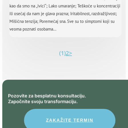
kao da smo na „ivici“; Lako umaranje; Teškoće u koncentraciji
ili osećaj da nam je glava prazna; Iritabilnost, razdražljivost;
Mišićna tenzija; Poremećaj sna. Sve su to simptomi koji su
veoma poznati osobama...
(1)
2
>
Pozovite za besplatnu konsultaciju.
Započnite svoju transformaciju.
ZAKAŽITE TERMIN