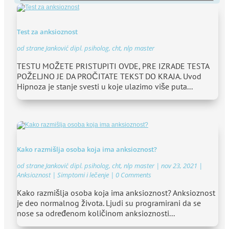
Test za anksioznost
od strane
Janković dipl. psiholog, cht, nlp master
TESTU MOŽETE PRISTUPITI OVDE, PRE IZRADE TESTA
POŽELJNO JE DA PROČITATE TEKST DO KRAJA. Uvod
Hipnoza je stanje svesti u koje ulazimo više puta...
Kako razmišlja osoba koja ima anksioznost?
od strane
Janković dipl. psiholog, cht, nlp master
|
nov 23, 2021
|
Anksioznost | Simptomi i lečenje
| 0 Comments
Kako razmišlja osoba koja ima anksioznost? Anksioznost
je deo normalnog života. Ljudi su programirani da se
nose sa određenom količinom anksioznosti...