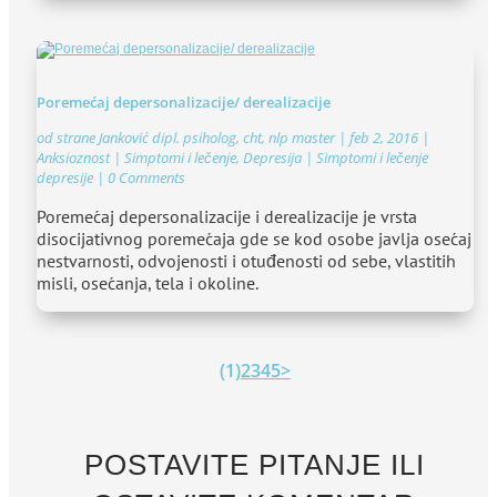
Poremećaj depersonalizacije/ derealizacije
od strane
Janković dipl. psiholog, cht, nlp master
|
feb 2, 2016
|
Anksioznost | Simptomi i lečenje
,
Depresija | Simptomi i lečenje
depresije
| 0 Comments
Poremećaj depersonalizacije i derealizacije je vrsta
disocijativnog poremećaja gde se kod osobe javlja osećaj
nestvarnosti, odvojenosti i otuđenosti od sebe, vlastitih
misli, osećanja, tela i okoline.
(1)
2
3
4
5
>
POSTAVITE PITANJE ILI