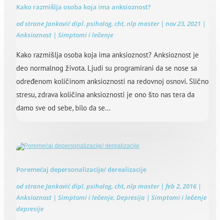
Kako razmišlja osoba koja ima anksioznost?
od strane
Janković dipl. psiholog, cht, nlp master
|
nov 23, 2021
|
Anksioznost | Simptomi i lečenje
Kako razmišlja osoba koja ima anksioznost? Anksioznost je
deo normalnog života. Ljudi su programirani da se nose sa
određenom količinom anksioznosti na redovnoj osnovi. Slično
stresu, zdrava količina anksioznosti je ono što nas tera da
damo sve od sebe, bilo da se...
Poremećaj depersonalizacije/ derealizacije
od strane
Janković dipl. psiholog, cht, nlp master
|
feb 2, 2016
|
Anksioznost | Simptomi i lečenje
,
Depresija | Simptomi i lečenje
depresije