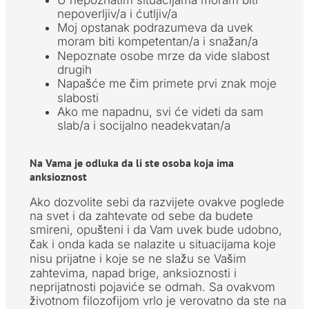
nepoverljiv/a i ćutljiv/a
Moj opstanak podrazumeva da uvek
moram biti kompetentan/a i snažan/a
Nepoznate osobe mrze da vide slabost
drugih
Napašće me čim primete prvi znak moje
slabosti
Ako me napadnu, svi će videti da sam
slab/a i socijalno neadekvatan/a
Na Vama je odluka da li ste osoba koja ima
anksioznost
Ako dozvolite sebi da razvijete ovakve poglede
na svet i da zahtevate od sebe da budete
smireni, opušteni i da Vam uvek bude udobno,
čak i onda kada se nalazite u situacijama koje
nisu prijatne i koje se ne slažu se Vašim
zahtevima, napad brige, anksioznosti i
neprijatnosti pojaviće se odmah. Sa ovakvom
životnom filozofijom vrlo je verovatno da ste na