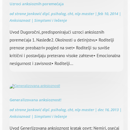
Uzroci anksioznih poremećaja
od strane
Janković dipl. psiholog, cht, nlp master
|
feb 10, 2014
|
Anksioznost | Simptomi i lečenje
Uvod Dugoročni, predisponirajući uzroci anksioznih
poremećaja 1. Nasleđe2. Okolnosti u detinjstvu• Roditelji
prenose preobazriv pogled na svet• Roditelji su suviše
kritični i postavljaju preterano visoke zahteve• Emocionalna
nesigurnost i zavisnost• Roditelji...
Generalizovana anksioznost!
od strane
Janković dipl. psiholog, cht, nlp master
|
dec 16, 2013
|
Anksioznost | Simptomi i lečenje
Uvod Generlizovana anksioznost kratak osvrt: Nemiri, osećaj