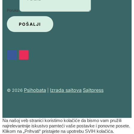
Poruka
POŠALJI
Psihobata
Izrada sajtova
Sajtpress
© 2026
|
Na našoj veb stranici koristimo kolačiće da bismo vam pružili
najrelevantnije iskustvo pamteći vaše postavke i ponovne posete.
Klikom na „Prihvati“ pristajete na upotrebu SVIH kolačića.