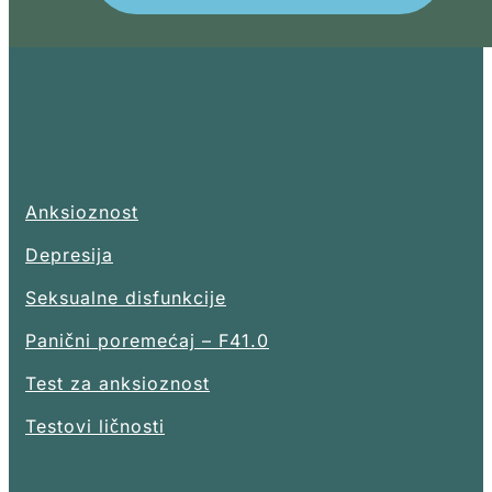
Anksioznost
Depresija
Seksualne disfunkcije
Panični poremećaj – F41.0
Test za anksioznost
Testovi ličnosti