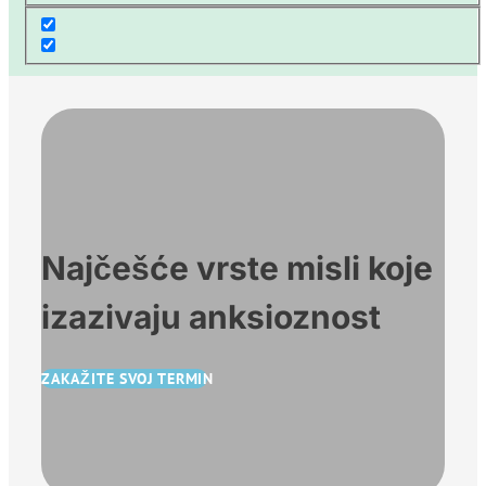
Najčešće vrste misli koje
izazivaju anksioznost
ZAKAŽITE SVOJ TERMIN