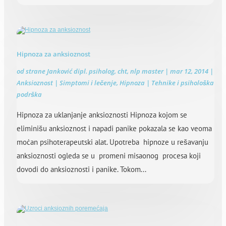
Hipnoza za anksioznost
od strane
Janković dipl. psiholog, cht, nlp master
|
mar 12, 2014
|
Anksioznost | Simptomi i lečenje
,
Hipnoza | Tehnike i psihološka
podrška
Hipnoza za uklanjanje anksioznosti Hipnoza kojom se
eliminišu anksioznost i napadi panike pokazala se kao veoma
moćan psihoterapeutski alat. Upotreba hipnoze u rešavanju
anksioznosti ogleda se u promeni misaonog procesa koji
dovodi do anksioznosti i panike. Tokom...