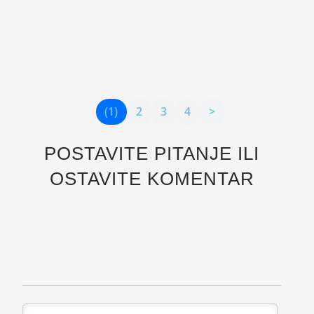
Poremećaj depersonalizacije i derealizacije je vrsta
disocijativnog poremećaja gde se kod osobe javlja
osećaj nestvarnosti, odvojenosti i otuđenosti od
sebe, vlastitih misli, osećanja, tela i okoline.
(1)
2
3
4
>
POSTAVITE PITANJE ILI
OSTAVITE KOMENTAR