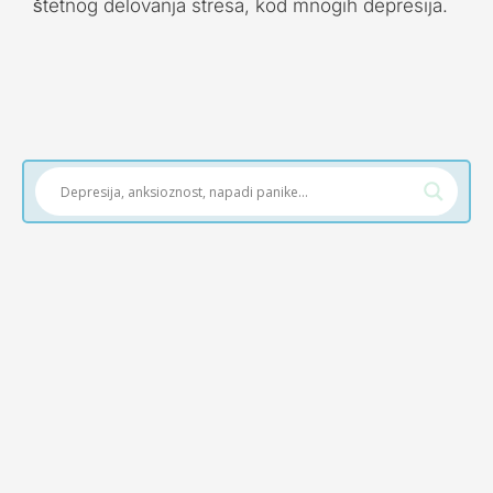
štetnog delovanja stresa, kod mnogih depresija.
Janković dipl. psiholog, cht, nlp master
MASKIRANA (LARVIRANA ILI SKRIVENA)
DEPRESIJA Maskirana depresija se više ne koristi
kao dijagnoza. Ovo je verovatno zato što je termin
nejasan, a...