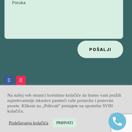
POŠALJI
Na našoj veb stranici koristimo kolačiće da bismo vam pružili
najrelevantnije iskustvo pamteći vaše postavke i ponovne
posete. Klikom na „Prihvati“ pristajete na upotrebu SVIH
Psihobata
Izrada sajtova
Sajtpress
© 2026
|
kolačića.
Podešavanja kolačića
PRIHVATI