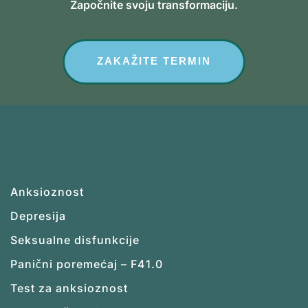
Započnite svoju transformaciju.
ZAKAŽITE TERMIN
Anksioznost
Depresija
Seksualne disfunkcije
Panični poremećaj – F41.0
Test za anksioznost