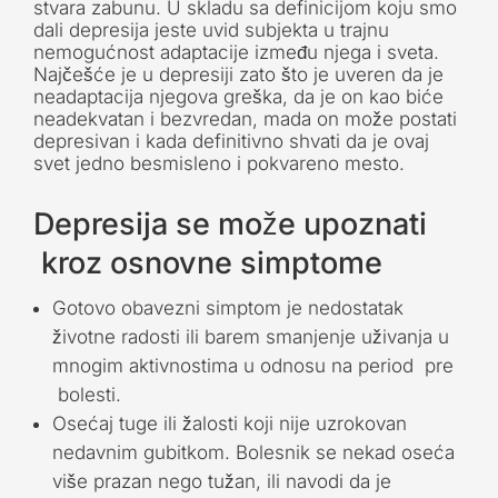
stvara zabunu. U skladu sa definicijom koju smo
dali depresija jeste uvid subjekta u trajnu
nemogućnost adaptacije između njega i sveta.
Najčešće je u depresiji zato što je uveren da je
neadaptacija njegova greška, da je on kao biće
neadekvatan i bezvredan, mada on može postati
depresivan i kada definitivno shvati da je ovaj
svet jedno besmisleno i pokvareno mesto.
Depresija se može upoznati
kroz osnovne simptome
Gotovo obavezni simptom je nedostatak
životne radosti ili barem smanjenje uživanja u
mnogim aktivnostima u odnosu na period pre
bolesti.
Osećaj tuge ili žalosti koji nije uzrokovan
nedavnim gubitkom. Bolesnik se nekad oseća
više prazan nego tužan, ili navodi da je