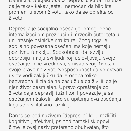
Definicija: Subjekt oseća depresiju kada ima stav
da je takav kakav jeste, nemoćan da bilo šta
promeni u svom životu, tako da se oprašta od
života.
Depresija je socijalno osećanje, omogućeno
internalizacijom prezirućih i mrzećih autoriteta u
unutrašnje psihičke strukture. Zbog toga je
socijalno povezana osećanjima koje nemaju
pozitivnu funkciju. Sposobnost da razviju
depresiju imaju svi ljudi koji uslovljavaju svoje
osećanje lične vrednosti, smisao svog života ili
svoje pravo na život. Nesposobnost da se ostvari
uslov vodi zaključku da je osoba toliko
bezvredna ili zla da ne zaslužuje da živi ili da je
njen život besmislen. Upravo opraštanje od
života daje depresiji tužni ton i povezuje je sa
osećanjem žalosti, iako su upitanju dva osećanja
koja se kvalitativno razlikuju.
Danas se pod nazivom “depresija” kriju različiti
kognitivni, afektivni, psihodinamski sklopovi,
čime je ovaj naziv preterano obuhvatan, što