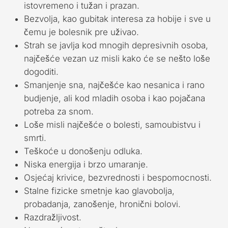
istovremeno i tužan i prazan.
Bezvolja, kao gubitak interesa za hobije i sve u
čemu je bolesnik pre uživao.
Strah se javlja kod mnogih depresivnih osoba,
najčešće vezan uz misli kako će se nešto loše
dogoditi.
Smanjenje sna, najčešće kao nesanica i rano
budjenje, ali kod mladih osoba i kao pojačana
potreba za snom.
Loše misli najčešće o bolesti, samoubistvu i
smrti.
Teškoće u donošenju odluka.
Niska energija i brzo umaranje.
Osjećaj krivice, bezvrednosti i bespomocnosti.
Stalne fizicke smetnje kao glavobolja,
probadanja, zanošenje, hronični bolovi.
Razdražljivost.