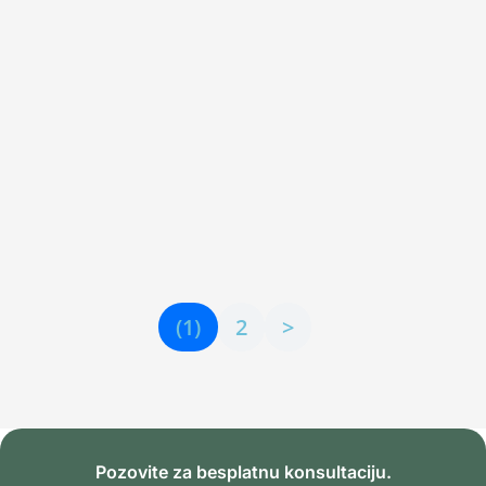
Janković dipl. psiholog, cht, nlp master
Kriterijum za dijagnostikovanje depresija Poslednje
dve decenije istraživanja sve više obraćaju pažnju na
prepoznavanje takozvanih subsindromskih depresija
koje ne ispunjavaju sve kriterijume za dijagnostiku
depresivne epizode, a slične su stanjima koja su u
prošlosti...
(1)
2
>
Pozovite za besplatnu konsultaciju.