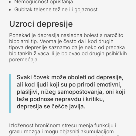
Nemogućnost opuštanja.
Gubitak telesne težine ili gojaznost.
Uzroci depresije
Ponekad je depresija nasledna bolest a naročito
bipolarni tip. Veoma je često da i kod drugih
tipova depresije saznamo da je neko od predaka
bio tankih živaca ili je bolovao od drugih psihičkih
poremećaja.
Svaki čovek može oboleti od depresije,
ali kod ljudi koji su po prirodi emotivni,
plašljivi, nižeg samopoštovanja, oni koji
teže podnose nepravdu i kritiku,
depresija se češće javlja.
Izloženost hroničnom stresu menja funkciju i
građu mozga i mogu objasniti akumulacijom